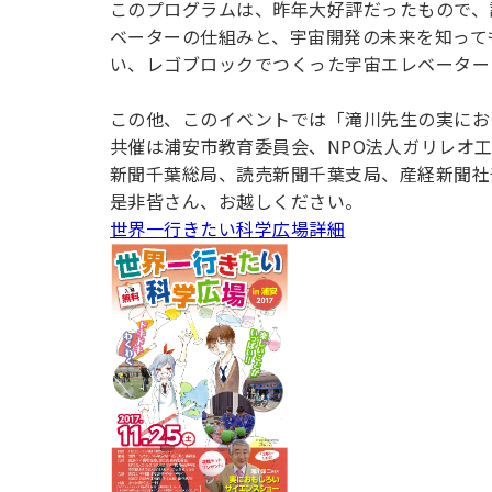
このプログラムは、昨年大好評だったもので、
用化学
NU就職ナビ
キャンパス案内
学科／
学科／
科／情
日大理工の教育
総合型選抜
科／専
ベーターの仕組みと、宇宙開発の未来を知って
専攻
専攻
報科学
一般選抜 N全学
インターンシップについて
攻
新たなタグライン、VIについて
い、レゴブロックでつくった宇宙エレベーター
帰国生選抜/外国人留学生選抜
専攻
一般選抜 A個別
入学者納入金
総合型選抜
この他、このイベントでは「滝川先生の実にお
物理学
量子理
数学科
地理学
共催は浦安市教育委員会、NPO法人ガリレオ
令和9年度 入学者選抜日程
編入学試験（一
科／専
工学専
／専攻
専攻
新聞千葉総局、読売新聞千葉支局、産経新聞社
攻
攻
是非皆さん、お越しください。
短期大学部
世界一行きたい科学広場詳細
日本大学短期大学部（理工学部併
設・船橋校舎）
行きたい学科を選べる