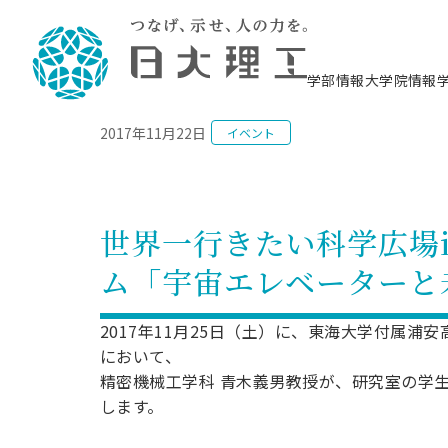
NEWS
学部情報
大学院情報
2017年11月22日
イベント
理工学部概要
大学院概要
理工学部学科情報
大学院・研究情報
学生生活
在学生用就職支援情報 ―セミナー・講座・
教育情報について（
入試情報・大学院の
学生生活施設案内
就職支援体制
相談等―
理念・教育目標
教育理念
入学者選抜募集人員
理工学研究所
学生食堂
交通シ
教育研究上の目
入試情報
情報教育研究セ
スポーツ施設（
就職支援体制
海洋建
土木工
建築学
学校推薦型選抜
個別相談コーナー
ステム
築工学
学科／
科／専
理工学部長からのメッセージ
研究科長メッセージ
令和8年度 出身校別合格者数
理工学研究所研究ジャーナル
サークル紹介
各学科の教育研
社会人大学院制
テクノプレース1
CSTギャラリー
公務員試験対策
型選抜（募集要
工学科
科／専
世界一行きたい科学広場in
専攻
2028.3卒向け
攻
／専攻
攻
沿革
学位取得状況
一般選抜 N全学統一方式 第1期
理工学部学術講演会
学部内イベント
入学者受入方針
大学院の各種支
科学技術資料セ
八海山セミナー
教員採用試験対
一般選抜募集要
就職・キャリア形成プログラム
ム「宇宙エレベーターと
リシー）
（CST MUSEU
理工学部データ
大学院進学のススメ
一般選抜 A個別方式
研究者情報
学部内施設情報
資格・検定
校友枠選抜
2027.3卒向け
日本大学理工学部の
まちづ
精密機
航空宇
プラズマ理工学
機械工
就職・キャリア形成プログラム
大学組織図
教育情報
くり工
一般選抜 C共通テスト利用方式
日本大学研究情報データベース
械工学
図書館
キャリアデザイ
宙工学
ニューストピッ
資格課程
2017年11月25日（土）に、東海大学付属浦
学科／
学科／
第1期
科／専
測量実習センタ
科／専
公務員試験対策
において、
専攻
自己点検・評価
留学生
海外からの研究訪問
防災情報
よくあるご質問
海外学術交流
専攻
攻
攻
一般選抜 C共通テスト利用方式
精密機械工学科 青木義男教授が、研究室の学
教員採用試験支援
地域連携・地域貢献活動
海外学術交流
一般教育
第2期
します。
入学試験出願前
就職対策情報冊子PDF版
応用情
日本大学大学院 特別講義
物質応
FD活動
等）
一般選抜 N全学統一方式 第2期
電気工
電子工
報工学