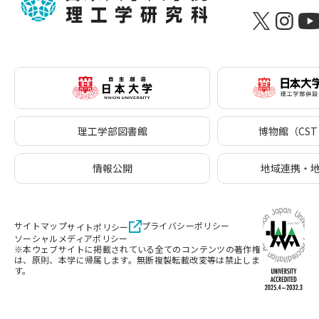
理工学部図書館
博物館（CST 
情報公開
地域連携・
サイトマップ
プライバシーポリシー
サイトポリシー
ソーシャルメディアポリシー
※本ウェブサイトに掲載されている全てのコンテンツの著作権
は、原則、本学に帰属します。無断複製転載改変等は禁止しま
す。