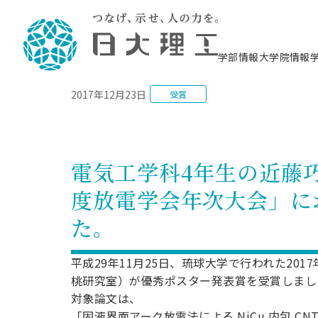
NEWS
学部情報
大学院情報
2017年12月23日
受賞
理工学部概要
大学院概要
理工学部学科情報
大学院・研究情報
学生生活
在学生用就職支援情報 ―セミナー・講座・
教育情報について（
入試情報・大学院の
学生生活施設案内
就職支援体制
相談等―
理念・教育目標
教育理念
入学者選抜募集人員
理工学研究所
学生食堂
交通シ
教育研究上の目
入試情報
情報教育研究セ
スポーツ施設（
就職支援体制
海洋建
土木工
建築学
学校推薦型選抜
個別相談コーナー
ステム
築工学
学科／
科／専
理工学部長からのメッセージ
研究科長メッセージ
令和8年度 出身校別合格者数
理工学研究所研究ジャーナル
サークル紹介
各学科の教育研
社会人大学院制
テクノプレース1
CSTギャラリー
公務員試験対策
型選抜（募集要
工学科
科／専
電気工学科4年生の近藤巧
専攻
2028.3卒向け
攻
／専攻
攻
沿革
学位取得状況
一般選抜 N全学統一方式 第1期
理工学部学術講演会
学部内イベント
入学者受入方針
大学院の各種支
科学技術資料セ
八海山セミナー
教員採用試験対
一般選抜募集要
就職・キャリア形成プログラム
度放電学会年次大会」に
リシー）
（CST MUSEU
理工学部データ
大学院進学のススメ
一般選抜 A個別方式
研究者情報
学部内施設情報
資格・検定
校友枠選抜
2027.3卒向け
日本大学理工学部の
まちづ
精密機
航空宇
プラズマ理工学
た。
機械工
就職・キャリア形成プログラム
大学組織図
教育情報
くり工
一般選抜 C共通テスト利用方式
日本大学研究情報データベース
械工学
図書館
キャリアデザイ
宙工学
ニューストピッ
資格課程
学科／
学科／
第1期
科／専
測量実習センタ
科／専
公務員試験対策
専攻
自己点検・評価
留学生
海外からの研究訪問
防災情報
よくあるご質問
海外学術交流
専攻
攻
攻
平成29年11月25日、琉球大学で行われた2
一般選抜 C共通テスト利用方式
教員採用試験支援
地域連携・地域貢献活動
海外学術交流
桃研究室）が優秀ポスター発表賞を受賞しまし
一般教育
第2期
入学試験出願前
対象論文は、
就職対策情報冊子PDF版
応用情
日本大学大学院 特別講義
物質応
FD活動
等）
一般選抜 N全学統一方式 第2期
電気工
「固液界面アーク放電法による NiCu 内包 C
電子工
報工学