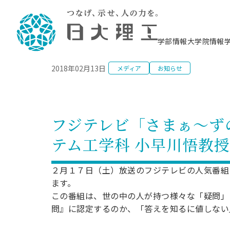
NEWS
学部情報
大学院情報
2018年02月13日
メディア
お知らせ
理工学部概要
大学院概要
理工学部学科情報
大学院・研究情報
学生生活
在学生用就職支援情報 ―セミナー・講座・
教育情報について（
入試情報・大学院の
学生生活施設案内
就職支援体制
相談等―
理念・教育目標
教育理念
入学者選抜募集人員
理工学研究所
学生食堂
交通シ
教育研究上の目
入試情報
情報教育研究セ
スポーツ施設（
就職支援体制
海洋建
土木工
建築学
学校推薦型選抜
個別相談コーナー
ステム
築工学
学科／
科／専
理工学部長からのメッセージ
研究科長メッセージ
令和8年度 出身校別合格者数
理工学研究所研究ジャーナル
サークル紹介
各学科の教育研
社会人大学院制
テクノプレース1
CSTギャラリー
公務員試験対策
型選抜（募集要
工学科
科／専
フジテレビ「さまぁ～ずの
専攻
2028.3卒向け
攻
／専攻
攻
沿革
学位取得状況
一般選抜 N全学統一方式 第1期
理工学部学術講演会
学部内イベント
入学者受入方針
大学院の各種支
科学技術資料セ
八海山セミナー
教員採用試験対
一般選抜募集要
就職・キャリア形成プログラム
テム工学科 小早川悟教
リシー）
（CST MUSEU
理工学部データ
大学院進学のススメ
一般選抜 A個別方式
研究者情報
学部内施設情報
資格・検定
校友枠選抜
2027.3卒向け
日本大学理工学部の
まちづ
精密機
航空宇
プラズマ理工学
機械工
就職・キャリア形成プログラム
大学組織図
教育情報
くり工
一般選抜 C共通テスト利用方式
日本大学研究情報データベース
械工学
図書館
キャリアデザイ
宙工学
ニューストピッ
資格課程
２月１７日（土）放送のフジテレビの人気番組
学科／
学科／
第1期
科／専
測量実習センタ
科／専
公務員試験対策
ます。
専攻
自己点検・評価
留学生
海外からの研究訪問
防災情報
よくあるご質問
海外学術交流
専攻
攻
攻
一般選抜 C共通テスト利用方式
この番組は、世の中の人が持つ様々な「疑問」
教員採用試験支援
地域連携・地域貢献活動
海外学術交流
一般教育
第2期
問』に認定するのか、「答えを知るに値しない
入学試験出願前
就職対策情報冊子PDF版
応用情
日本大学大学院 特別講義
物質応
FD活動
等）
一般選抜 N全学統一方式 第2期
電気工
電子工
報工学