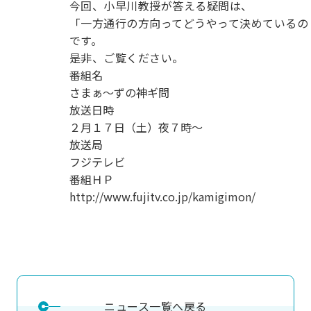
今回、小早川教授が答える疑問は、
用化学
NU就職ナビ
キャンパス案内
学科／
学科／
科／情
日大理工の教育
総合型選抜
科／専
「一方通行の方向ってどうやって決めているの
専攻
専攻
報科学
一般選抜 N全学
インターンシップについて
攻
新たなタグライン、VIについて
です。
帰国生選抜/外国人留学生選抜
専攻
一般選抜 A個別
是非、ご覧ください。
入学者納入金
総合型選抜
番組名
物理学
量子理
数学科
地理学
さまぁ～ずの神ギ問
令和9年度 入学者選抜日程
編入学試験（一
科／専
工学専
／専攻
専攻
放送日時
攻
攻
２月１７日（土）夜７時～
短期大学部
放送局
日本大学短期大学部（理工学部併
フジテレビ
設・船橋校舎）
番組ＨＰ
http://www.fujitv.co.jp/kamigimon/
行きたい学科を選べる
ニュース一覧へ戻る