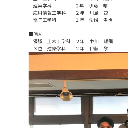
用化学
NU就職ナビ
キャンパス案内
学科／
建築学科
学科／
２年 伊藤 黎
科／情
日大理工の教育
総合型選抜
科／専
専攻
専攻
報科学
応用情報工学科
２年 川島 諒
一般選抜 N全学
インターンシップについて
攻
新たなタグライン、VIについて
帰国生選抜/外国人留学生選抜
専攻
一般選抜 A個別
電子工学科
１年 命婦 隼也
入学者納入金
総合型選抜
物理学
■個人
量子理
数学科
地理学
令和9年度 入学者選抜日程
編入学試験（一
科／専
工学専
優勝 土木工学科
２年 中川 雄飛
／専攻
専攻
攻
攻
３位 建築学科
２年 伊藤 黎
短期大学部
日本大学短期大学部（理工学部併
設・船橋校舎）
行きたい学科を選べる