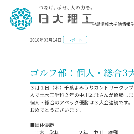
NEWS
学部情報
大学院情報
2018年03月14日
レポート
理工学部概要
大学院概要
理工学部学科情報
大学院・研究情報
学生生活
在学生用就職支援情報 ―セミナー・講座・
教育情報について（
入試情報・大学院の
学生生活施設案内
就職支援体制
相談等―
理念・教育目標
教育理念
入学者選抜募集人員
理工学研究所
学生食堂
交通シ
教育研究上の目
入試情報
情報教育研究セ
スポーツ施設（
就職支援体制
海洋建
土木工
建築学
学校推薦型選抜
個別相談コーナー
ステム
築工学
学科／
科／専
理工学部長からのメッセージ
研究科長メッセージ
令和8年度 出身校別合格者数
理工学研究所研究ジャーナル
サークル紹介
各学科の教育研
社会人大学院制
テクノプレース1
CSTギャラリー
公務員試験対策
型選抜（募集要
工学科
科／専
ゴルフ部：個人・総合3
専攻
2028.3卒向け
攻
／専攻
攻
沿革
学位取得状況
一般選抜 N全学統一方式 第1期
理工学部学術講演会
学部内イベント
入学者受入方針
大学院の各種支
科学技術資料セ
八海山セミナー
教員採用試験対
一般選抜募集要
就職・キャリア形成プログラム
リシー）
（CST MUSEU
理工学部データ
大学院進学のススメ
一般選抜 A個別方式
研究者情報
学部内施設情報
資格・検定
校友枠選抜
2027.3卒向け
３月１日（木）千葉よみうりカントリークラブ
日本大学理工学部の
まちづ
精密機
航空宇
プラズマ理工学
機械工
就職・キャリア形成プログラム
人で土木工学科２年の中川雄飛さんが優勝しま
大学組織図
教育情報
くり工
一般選抜 C共通テスト利用方式
日本大学研究情報データベース
械工学
図書館
キャリアデザイ
宙工学
ニューストピッ
資格課程
学科／
個人・総合のアベック優勝は３大会連続です。
学科／
第1期
科／専
測量実習センタ
科／専
公務員試験対策
専攻
自己点検・評価
留学生
海外からの研究訪問
防災情報
よくあるご質問
海外学術交流
専攻
おめでとうございます。
攻
攻
一般選抜 C共通テスト利用方式
教員採用試験支援
地域連携・地域貢献活動
海外学術交流
一般教育
第2期
入学試験出願前
■団体優勝
就職対策情報冊子PDF版
応用情
日本大学大学院 特別講義
物質応
FD活動
等）
一般選抜 N全学統一方式 第2期
土木工学科
２年 中川 雄飛
電気工
電子工
報工学