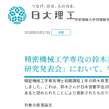
NEWS
学部情報
大学院情報
2018年03月17日
受賞
理工学部概要
大学院概要
理工学部学科情報
大学院・研究情報
学生生活
在学生用就職支援情報 ―セミナー・講座・
教育情報について（
入試情報・大学院の
学生生活施設案内
就職支援体制
相談等―
理念・教育目標
教育理念
入学者選抜募集人員
理工学研究所
学生食堂
交通シ
教育研究上の目
入試情報
情報教育研究セ
スポーツ施設（
就職支援体制
海洋建
土木工
建築学
学校推薦型選抜
個別相談コーナー
ステム
築工学
学科／
科／専
理工学部長からのメッセージ
研究科長メッセージ
令和8年度 出身校別合格者数
理工学研究所研究ジャーナル
サークル紹介
各学科の教育研
社会人大学院制
テクノプレース1
CSTギャラリー
公務員試験対策
型選抜（募集要
工学科
科／専
精密機械工学専攻の鈴木
専攻
2028.3卒向け
攻
／専攻
攻
沿革
学位取得状況
一般選抜 N全学統一方式 第1期
理工学部学術講演会
学部内イベント
入学者受入方針
大学院の各種支
科学技術資料セ
八海山セミナー
教員採用試験対
一般選抜募集要
就職・キャリア形成プログラム
研究発表会」において、
リシー）
（CST MUSEU
理工学部データ
大学院進学のススメ
一般選抜 A個別方式
研究者情報
学部内施設情報
資格・検定
校友枠選抜
2027.3卒向け
日本大学理工学部の
まちづ
精密機
航空宇
プラズマ理工学
機械工
就職・キャリア形成プログラム
大学組織図
教育情報
くり工
一般選抜 C共通テスト利用方式
日本大学研究情報データベース
械工学
図書館
キャリアデザイ
宙工学
ニューストピッ
資格課程
精密機械工学専攻博士前期課程１年の鈴木真里
学科／
学科／
第1期
科／専
測量実習センタ
科／専
公務員試験対策
しました。これは、鈴木さんが日本音響学会2
専攻
自己点検・評価
留学生
海外からの研究訪問
防災情報
よくあるご質問
海外学術交流
専攻
攻
攻
一般選抜 C共通テスト利用方式
あると認められたことにより表彰されたもので
教員採用試験支援
地域連携・地域貢献活動
海外学術交流
一般教育
第2期
入学試験出願前
就職対策情報冊子PDF版
応用情
日本大学大学院 特別講義
対象の発表論文
物質応
FD活動
等）
一般選抜 N全学統一方式 第2期
電気工
電子工
報工学