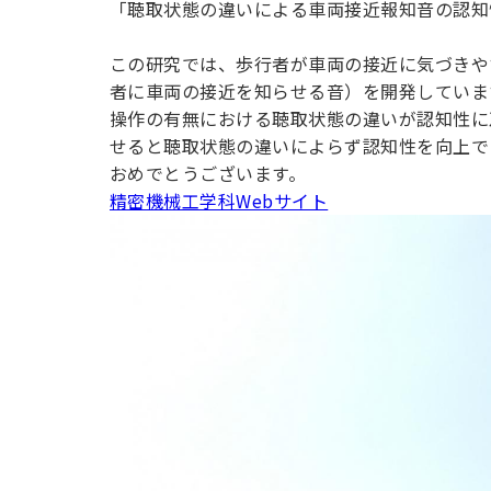
「聴取状態の違いによる車両接近報知音の認知
用化学
NU就職ナビ
キャンパス案内
学科／
学科／
科／情
日大理工の教育
総合型選抜
科／専
専攻
専攻
報科学
一般選抜 N全学
インターンシップについて
攻
新たなタグライン、VIについて
この研究では、歩行者が車両の接近に気づきや
帰国生選抜/外国人留学生選抜
専攻
一般選抜 A個別
者に車両の接近を知らせる音）を開発していま
入学者納入金
総合型選抜
操作の有無における聴取状態の違いが認知性に
物理学
量子理
数学科
地理学
せると聴取状態の違いによらず認知性を向上で
令和9年度 入学者選抜日程
編入学試験（一
科／専
工学専
／専攻
専攻
おめでとうございます。
攻
攻
精密機械工学科Webサイト
短期大学部
日本大学短期大学部（理工学部併
設・船橋校舎）
行きたい学科を選べる