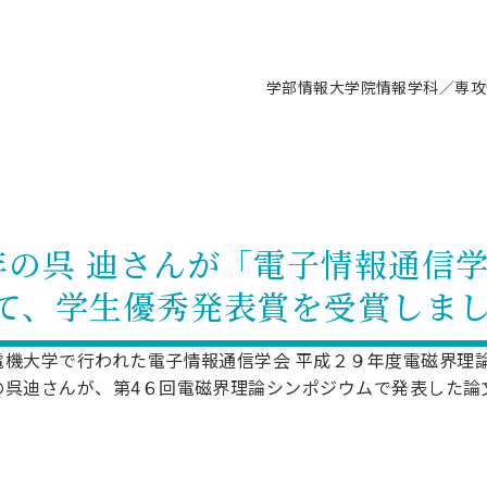
学部情報
大学院情報
学科／専攻
支援情報 ―セミナー・講座・相談等―
について（情報公開）
要
施設案内
キャンパス情報
入試情報・大学院の各種支援制度
学生生活サポート情報
就職支援体制
コーナー
研究上の目的に関する情報
理念
教育研究センター
ーツ施設（船橋校舎）
交通システム工学科／専攻
駿河台キャンパス
入試情報
入試日程
大型構造物試験センター
学生支援室（学生相談窓口）
建築学科／専攻
就職支援体制
推薦型選抜・編入学試験・総合
3卒向け
科の教育研究上の目的
科長メッセージ
ノプレース15
Tギャラリー（駿河台校舎）
船橋キャンパス
社会人大学院制度
募集人数
空気力学研究センター
障がい学生支援
公務員試験対策
抜（募集要項など）
年の呉 迪さんが「電子情報通信
機械工学科／専攻
精密機械工学科／専攻
ャリア形成プログラム
者受入方針（アドミッション・ポ
取得状況
技術資料センター
山セミナーハウス
研究施設
大学院の各種支援制度
出願資格・認定
材料創造研究センター
学生寮・アパート紹介
教員採用試験対策
選抜募集要項
て、学生優秀発表賞を受賞しま
3卒向け
ー）
T MUSEUM）
院進学のススメ
内施設情報
未来博士工房
選考方法
先端材料科学センター
日本大学学生生徒等総合保障
資格・検定
枠選抜
電子工学科／専攻
応用情報工学科／情報科学
ャリア形成プログラム
理工学部の取り組み
ズマ理工学研究施設
情報
館
パワーアップセンター（PUC
入学者納入金
環境・防災都市共同研究セン
奨学金制度
キャリアデザインセンタ
ーストピックス
課程
電機大学で行われた電子情報通信学会 平成２９年度電磁界理
験対策
実習センター
数学科／専攻
地理学専攻
の呉迪さんが、第4６回電磁界理論シンポジウムで発表した論
生
情報
募集要項
マイクロ機能デバイス研究セ
保健室
あるご質問
学術交流
試験支援
学術交流
過去問題・解答・出題意図
工作技術センター
留学生制度
教育
情報冊子PDF版
試験出願前の相談（受験上の配慮
受験上の配慮等について
交通総合試験路
動
ナビ