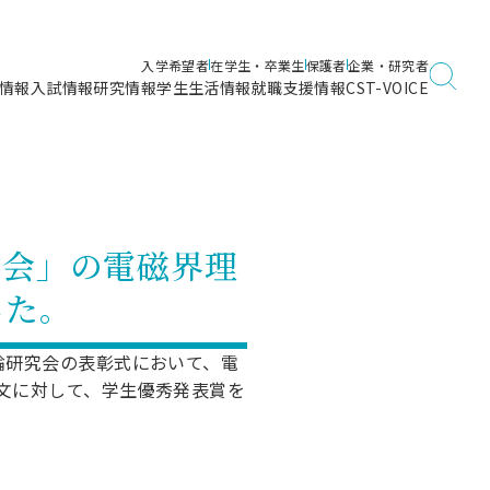
入学希望者
在学生・卒業生
保護者
企業・研究者
情報
入試情報
研究情報
学生生活情報
就職支援情報
CST-VOICE
デジタルガイドブック
海洋建築工学科／専攻
日本大学理工学部ガイド
日大理工に入って良かったこと
電子線利用研究施設
在学・卒業・成績等各種証明書発行
日大理工通信
女子こそサイエンス
量子科学研究所
通学・学割証の発行
学会」の電磁界理
理工サーキュラー
航空宇宙工学科／専攻
入試に関するお問い合わせ
健康診断証明書発行（＝保健室）
理工研News
した。
制度
専攻
物質応用化学科／専攻
入試の多彩なポイント
学費
）
ター
ー
創設100周年記念サイト
論研究会の表彰式において、電
量子理工学専攻
文に対して、学生優秀発表賞を
ンター
問い合わせ