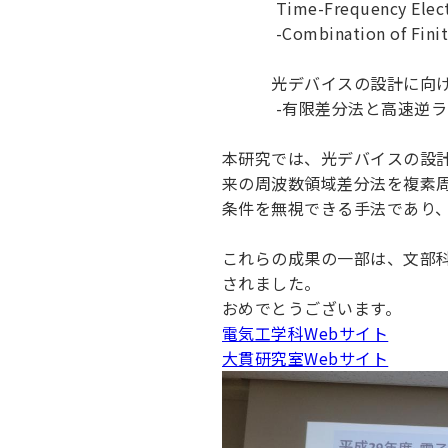
Time-Frequency Electromag
キャンパス案内
日大
総合型選抜
インター
-Combination of Finite-D
一般
行きたい学科を選べる
新たなタグライン、VIについて
帰国生選抜/外国人留学生選抜
一般
光デバイスの設計に向けた
入学者納入金
総合
-有限差分法と高速逆ラプ
令和9年度 入学者選抜日程
編入
本研究では、光デバイスの設
来の周波数領域差分法を複素
条件を無視できる手法であり
これらの成果の一部は、文部科
されました。
おめでとうございます。
電気工学科Webサイト
大貫研究室Webサイト