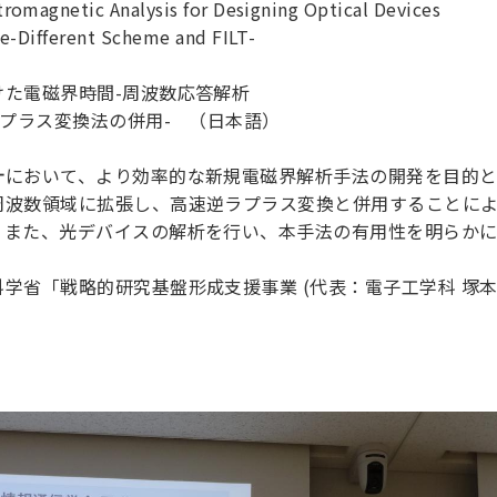
netic Analysis for Designing Optical Devices
理工学研究所
理工の教育プログラム
ンシップについて
ifferent Scheme and FILT-
選抜 N全学統一方式
研究事務課
選抜 A個別方式
電磁界時間-周波数応答解析
型選抜
ラス変換法の併用- （日本語）
学試験（一般）
計において、より効率的な新規電磁界解析手法の開発を目的と
周波数領域に拡張し、高速逆ラプラス変換と併用することに
、また、光デバイスの解析を行い、本手法の有用性を明らか
学省「戦略的研究基盤形成支援事業 (代表：電子工学科 塚本