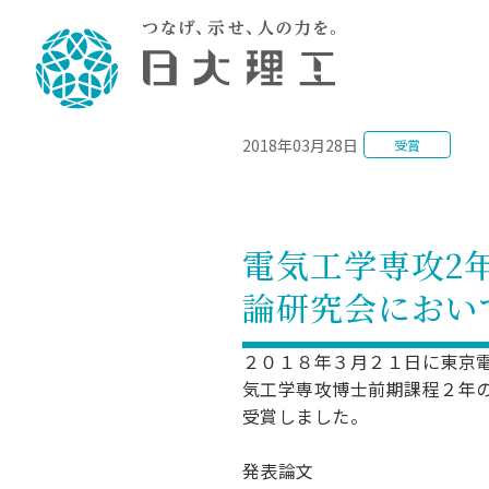
NEWS
2018年03月28日
受賞
理工学部概要
大学院・研究情報
学生生活
理工学部学科情報
在学生用就職
教育情報
大学院概
学生生活
理念・教育目標
入学者選抜募集人員
理工学研究所
学生食堂
土木工学科／専攻
個別相談
教育
教育
情報
スポ
学校
理工学部長からのメッセージ
令和8年度 出身校別合格者数
理工学研究所研究ジャーナル
サークル紹介
2028.
各学
研究
テク
CS
型選
電気工学専攻2
まちづくり工学科／専攻
就職・キ
沿革
一般選抜 N全学統一方式 第1期
理工学部学術講演会
学部内イベント
入学
学位
科学
八海
一般
論研究会におい
2027.
リシ
（CS
理工学部データ
一般選抜 A個別方式
研究者情報
大学
学部
校友
電気工学科／専攻
就職・キ
日本大学
プラ
大学組織図
一般選抜 C共通テスト利用方式
日本大学研究情報データベース
教育
図書
ニュ
資格
２０１８年３月２１日に東京
公務員試
第1期
測量
物理学科／専攻
気工学専攻博士前期課程２年
自己点検・評価
海外からの研究訪問
留学
防災
よく
海外
教員採用
短期大学部
一般選抜 C共通テスト利用方式
受賞しました。
地域連携・地域貢献活動
海外
一般
日本大学短期大学部（理工学部併
第2期
就職対策
入学
設・船橋校舎）
日本大学大学院 特別講義
発表論文
FD活
等）
一般選抜 N全学統一方式 第2期
NU就職