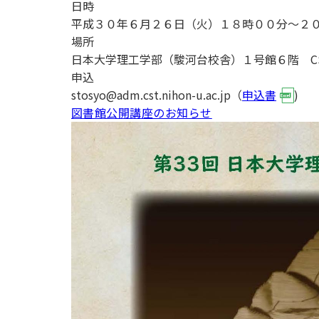
日時
用化学
NU就職ナビ
キャンパス案内
学科／
学科／
科／情
日大理工の教育
総合型選抜
科／専
平成３０年６月２６日（火）１８時００分～２０
専攻
専攻
報科学
一般選抜 N全学
インターンシップについて
攻
新たなタグライン、VIについて
場所
帰国生選抜/外国人留学生選抜
専攻
一般選抜 A個別
日本大学理工学部（駿河台校舎）１号館６階 C
入学者納入金
総合型選抜
申込
物理学
量子理
数学科
地理学
stosyo@adm.cst.nihon-u.ac.jp（
申込書
)
令和9年度 入学者選抜日程
編入学試験（一
科／専
工学専
／専攻
専攻
図書館公開講座のお知らせ
攻
攻
短期大学部
日本大学短期大学部（理工学部併
設・船橋校舎）
行きたい学科を選べる