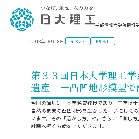
NEWS
学部情報
大学院情報
2018年06月18日
イベント
お知らせ
理工学部概要
大学院概要
理工学部学科情報
大学院・研究情報
学生生活
在学生用就職支援情報 ―セミナー・講座・
教育情報について（
入試情報・大学院の
学生生活施設案内
就職支援体制
相談等―
理念・教育目標
教育理念
入学者選抜募集人員
理工学研究所
学生食堂
交通シ
教育研究上の目
入試情報
情報教育研究セ
スポーツ施設（
就職支援体制
海洋建
土木工
建築学
学校推薦型選抜
個別相談コーナー
ステム
築工学
学科／
科／専
理工学部長からのメッセージ
研究科長メッセージ
令和8年度 出身校別合格者数
理工学研究所研究ジャーナル
サークル紹介
各学科の教育研
社会人大学院制
テクノプレース1
CSTギャラリー
公務員試験対策
型選抜（募集要
工学科
科／専
第３３回日本大学理工学
専攻
2028.3卒向け
攻
／専攻
攻
沿革
学位取得状況
一般選抜 N全学統一方式 第1期
理工学部学術講演会
学部内イベント
入学者受入方針
大学院の各種支
科学技術資料セ
八海山セミナー
教員採用試験対
一般選抜募集要
就職・キャリア形成プログラム
遺産 ―凸凹地形模型で
リシー）
（CST MUSEU
理工学部データ
大学院進学のススメ
一般選抜 A個別方式
研究者情報
学部内施設情報
資格・検定
校友枠選抜
2027.3卒向け
日本大学理工学部の
まちづ
精密機
航空宇
プラズマ理工学
機械工
就職・キャリア形成プログラム
大学組織図
教育情報
くり工
一般選抜 C共通テスト利用方式
日本大学研究情報データベース
械工学
図書館
キャリアデザイ
宙工学
ニューストピッ
資格課程
今回の講師は，本学名誉教授であり，工学博士
学科／
学科／
第1期
科／専
測量実習センタ
科／専
公務員試験対策
自然のままの凸凹地形を生かした，いにしえの
専攻
自己点検・評価
留学生
海外からの研究訪問
防災情報
よくあるご質問
海外学術交流
専攻
攻
攻
一般選抜 C共通テスト利用方式
います。その「活かし方」や，さらに「直し方
教員採用試験支援
地域連携・地域貢献活動
海外学術交流
一般教育
第2期
計画へ続くお話をいただきます。
入学試験出願前
就職対策情報冊子PDF版
応用情
日本大学大学院 特別講義
物質応
FD活動
等）
一般選抜 N全学統一方式 第2期
電気工
電子工
報工学