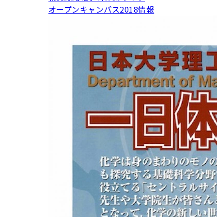
用化学
NU就職ナビ
キャンパス案内
学科／
オープンキャンパス2018情報
学科／
科／情
日大理工の教育
総合型選抜
科／専
専攻
専攻
報科学
一般選抜 N全学
インターンシップについて
攻
新たなタグライン、VIについて
帰国生選抜/外国人留学生選抜
専攻
一般選抜 A個別
入学者納入金
総合型選抜
物理学
量子理
数学科
地理学
令和9年度 入学者選抜日程
編入学試験（一
科／専
工学専
／専攻
専攻
攻
攻
短期大学部
日本大学短期大学部（理工学部併
設・船橋校舎）
行きたい学科を選べる