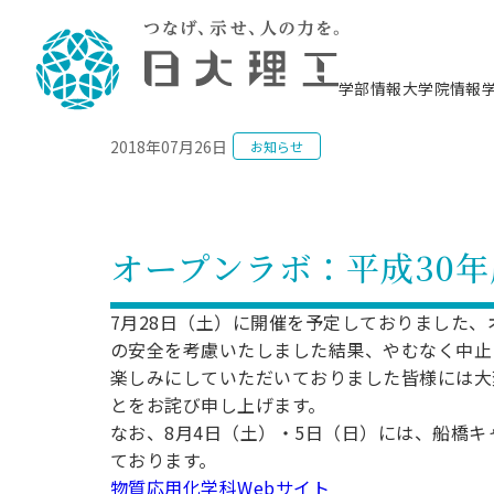
NEWS
学部情報
大学院情報
2018年07月26日
お知らせ
理工学部概要
大学院概要
理工学部学科情報
大学院・研究情報
学生生活
在学生用就職支援情報 ―セミナー・講座・
教育情報について（
入試情報・大学院の
学生生活施設案内
就職支援体制
相談等―
理念・教育目標
教育理念
入学者選抜募集人員
理工学研究所
学生食堂
交通シ
教育研究上の目
入試情報
情報教育研究セ
スポーツ施設（
就職支援体制
海洋建
土木工
建築学
学校推薦型選抜
個別相談コーナー
ステム
築工学
学科／
科／専
理工学部長からのメッセージ
研究科長メッセージ
令和8年度 出身校別合格者数
理工学研究所研究ジャーナル
サークル紹介
各学科の教育研
社会人大学院制
テクノプレース1
CSTギャラリー
公務員試験対策
型選抜（募集要
工学科
科／専
オープンラボ：平成30
専攻
2028.3卒向け
攻
／専攻
攻
沿革
学位取得状況
一般選抜 N全学統一方式 第1期
理工学部学術講演会
学部内イベント
入学者受入方針
大学院の各種支
科学技術資料セ
八海山セミナー
教員採用試験対
一般選抜募集要
就職・キャリア形成プログラム
リシー）
（CST MUSEU
理工学部データ
大学院進学のススメ
一般選抜 A個別方式
研究者情報
学部内施設情報
資格・検定
校友枠選抜
2027.3卒向け
7月28日（土）に開催を予定しておりました
日本大学理工学部の
まちづ
精密機
航空宇
プラズマ理工学
機械工
就職・キャリア形成プログラム
の安全を考慮いたしました結果、やむなく中止
大学組織図
教育情報
くり工
一般選抜 C共通テスト利用方式
日本大学研究情報データベース
械工学
図書館
キャリアデザイ
宙工学
ニューストピッ
資格課程
学科／
楽しみにしていただいておりました皆様には大
学科／
第1期
科／専
測量実習センタ
科／専
公務員試験対策
専攻
自己点検・評価
留学生
海外からの研究訪問
防災情報
よくあるご質問
海外学術交流
専攻
とをお詫び申し上げます。
攻
攻
一般選抜 C共通テスト利用方式
教員採用試験支援
なお、8月4日（土）・5日（日）には、船橋
地域連携・地域貢献活動
海外学術交流
一般教育
第2期
入学試験出願前
ております。
就職対策情報冊子PDF版
応用情
日本大学大学院 特別講義
物質応
FD活動
等）
一般選抜 N全学統一方式 第2期
物質応用化学科Webサイト
電気工
電子工
報工学