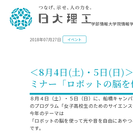
NEWS
学部情報
大学院情報
2018年07月27日
イベント
理工学部概要
大学院概要
理工学部学科情報
大学院・研究情報
学生生活
在学生用就職支援情報 ―セミナー・講座・
教育情報について（
入試情報・大学院の
学生生活施設案内
就職支援体制
相談等―
理念・教育目標
教育理念
入学者選抜募集人員
理工学研究所
学生食堂
交通シ
教育研究上の目
入試情報
情報教育研究セ
スポーツ施設（
就職支援体制
海洋建
土木工
建築学
学校推薦型選抜
個別相談コーナー
ステム
築工学
学科／
科／専
理工学部長からのメッセージ
研究科長メッセージ
令和8年度 出身校別合格者数
理工学研究所研究ジャーナル
サークル紹介
各学科の教育研
社会人大学院制
テクノプレース1
CSTギャラリー
公務員試験対策
型選抜（募集要
工学科
科／専
＜8月4日(土)・5日(日
専攻
2028.3卒向け
攻
／専攻
攻
沿革
学位取得状況
一般選抜 N全学統一方式 第1期
理工学部学術講演会
学部内イベント
入学者受入方針
大学院の各種支
科学技術資料セ
八海山セミナー
教員採用試験対
一般選抜募集要
就職・キャリア形成プログラム
ミナー「ロボットの脳を
リシー）
（CST MUSEU
理工学部データ
大学院進学のススメ
一般選抜 A個別方式
研究者情報
学部内施設情報
資格・検定
校友枠選抜
2027.3卒向け
日本大学理工学部の
まちづ
精密機
航空宇
プラズマ理工学
機械工
就職・キャリア形成プログラム
大学組織図
教育情報
くり工
一般選抜 C共通テスト利用方式
日本大学研究情報データベース
械工学
図書館
キャリアデザイ
宙工学
ニューストピッ
資格課程
８月４日（土）・５日（日）に、船橋キャンパ
学科／
学科／
第1期
科／専
測量実習センタ
科／専
公務員試験対策
のプログラム「女子高校生のためのサイエンス
専攻
自己点検・評価
留学生
海外からの研究訪問
防災情報
よくあるご質問
海外学術交流
専攻
攻
攻
一般選抜 C共通テスト利用方式
今年のテーマは
教員採用試験支援
地域連携・地域貢献活動
海外学術交流
一般教育
第2期
「ロボットの脳を使って光や音を自由にあやつ
入学試験出願前
就職対策情報冊子PDF版
応用情
日本大学大学院 特別講義
です。
物質応
FD活動
等）
一般選抜 N全学統一方式 第2期
電気工
電子工
報工学