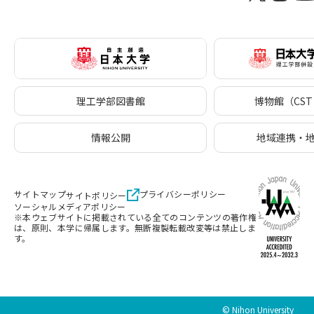
理工学部図書館
博物館（CST 
情報公開
地域連携・
サイトマップ
プライバシーポリシー
サイトポリシー
ソーシャルメディアポリシー
※本ウェブサイトに掲載されている全てのコンテンツの著作権
は、原則、本学に帰属します。無断複製転載改変等は禁止しま
す。
© Nihon University