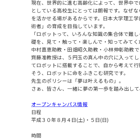
現在、世界的に進む高齢化によって、世界中で
用化学
NU就職ナビ
キャンパス案内
学科／
学科／
科／情
日大理工の教育
総合型選抜
科／専
としている高校生にとっては朗報です。なぜな
専攻
専攻
報科学
一般選抜 N全学
インターンシップについて
攻
新たなタグライン、VIについて
を活かせる場があるからです。日本大学理工学
帰国生選抜/外国人留学生選抜
専攻
一般選抜 A個別
術者」の育成を目指しています。
入学者納入金
総合型選抜
「ロボットって、いろんな知識の集合体で難し
物理学
量子理
数学科
地理学
礎を、見て・触って・楽しんで・知ってみてく
令和9年度 入学者選抜日程
編入学試験（一
科／専
工学専
／専攻
専攻
中村嘉恵助教・田畑昭久助教・小林伸彰助教で
攻
攻
齊藤准教授は、５円玉の真ん中の穴に入ってし
短期大学部
てロボットに搭載することで、自から考えて行
日本大学短期大学部（理工学部併
そう、ロボットに命をふきこむ研究です。
設・船橋校舎）
先生のポリシーは「夢は叶えるもの」。
さぁ、皆さん、一緒に夢の第一歩を踏み出して
行きたい学科を選べる
オープンキャンパス情報
日程
平成３０年８月４日(土)・５日(日)
時間