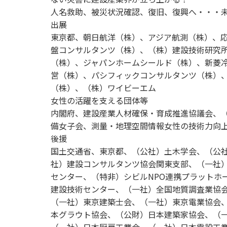
人名救助、被災状況確認、復旧、復興へ・・・
出展
東京都、朝日航洋（株）、アジア航測（株）、
盤コンサルタンツ（株）、（株）建設技術研究
（株）、ジャパンホームシールド（株）、新菱
営（株）、パシフィックコンサルタンツ（株）
（株）、（株）ワイビーエム
女性の活躍を支える団体等
内閣府、建設産業人材確保・育成推進協議会、
備女子会、測量・地理空間情報女性の技術力向
後援
国土交通省、東京都、（公社）土木学会、（公
社）建設コンサルタンツ協会関東支部、（一社
センター、（特非）シビルNPO連携プラットホ
建設技術センター、（一社）全国地質調査業協
（一社）東京建築士会、（一社）東京電業協会
本グラウト協会、（公財）日本建築家協会、（