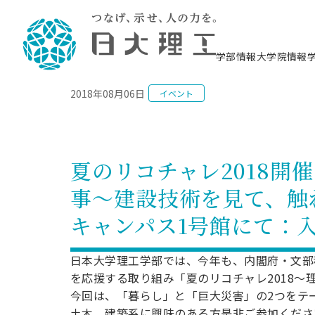
NEWS
学部情報
大学院情報
2018年08月06日
イベント
理工学部概要
大学院概要
理工学部学科情報
大学院・研究情報
学生生活
在学生用就職支援情報 ―セミナー・講座・
教育情報について（
入試情報・大学院の
学生生活施設案内
就職支援体制
相談等―
理念・教育目標
教育理念
入学者選抜募集人員
理工学研究所
学生食堂
交通シ
教育研究上の目
入試情報
情報教育研究セ
スポーツ施設（
就職支援体制
海洋建
土木工
建築学
学校推薦型選抜
個別相談コーナー
ステム
築工学
学科／
科／専
理工学部長からのメッセージ
研究科長メッセージ
令和8年度 出身校別合格者数
理工学研究所研究ジャーナル
サークル紹介
各学科の教育研
社会人大学院制
テクノプレース1
CSTギャラリー
公務員試験対策
型選抜（募集要
工学科
科／専
夏のリコチャレ2018
専攻
2028.3卒向け
攻
／専攻
攻
沿革
学位取得状況
一般選抜 N全学統一方式 第1期
理工学部学術講演会
学部内イベント
入学者受入方針
大学院の各種支
科学技術資料セ
八海山セミナー
教員採用試験対
一般選抜募集要
就職・キャリア形成プログラム
事～建設技術を見て、触
リシー）
（CST MUSEU
理工学部データ
大学院進学のススメ
一般選抜 A個別方式
研究者情報
学部内施設情報
資格・検定
校友枠選抜
2027.3卒向け
日本大学理工学部の
まちづ
精密機
航空宇
プラズマ理工学
キャンパス1号館にて：
機械工
就職・キャリア形成プログラム
大学組織図
教育情報
くり工
一般選抜 C共通テスト利用方式
日本大学研究情報データベース
械工学
図書館
キャリアデザイ
宙工学
ニューストピッ
資格課程
学科／
学科／
第1期
科／専
測量実習センタ
科／専
公務員試験対策
専攻
自己点検・評価
留学生
海外からの研究訪問
防災情報
よくあるご質問
海外学術交流
専攻
攻
攻
日本大学理工学部では、今年も、内閣府・文部
一般選抜 C共通テスト利用方式
教員採用試験支援
地域連携・地域貢献活動
海外学術交流
を応援する取り組み「夏のリコチャレ2018〜
一般教育
第2期
入学試験出願前
今回は、「暮らし」と「巨大災害」の2つをテ
就職対策情報冊子PDF版
応用情
日本大学大学院 特別講義
物質応
FD活動
等）
一般選抜 N全学統一方式 第2期
電気工
土木、建築系に興味のある方是非ご参加くださ
電子工
報工学