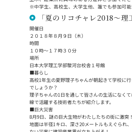
用化学
NU就職ナビ
キャンパス案内
学科／
学科／
科／情
※中学生、高校生、大学生他、誰でも参加可能
日大理工の教育
総合型選抜
科／専
専攻
専攻
報科学
一般選抜 N全学
インターンシップについて
攻
「夏のリコチャレ2018〜
新たなタグライン、VIについて
帰国生選抜/外国人留学生選抜
専攻
一般選抜 A個別
開催日
入学者納入金
総合型選抜
物理学
量子理
２０１８年８月９日（木）
数学科
地理学
令和9年度 入学者選抜日程
編入学試験（一
科／専
工学専
時間
／専攻
専攻
攻
攻
１０時～１７時３０分
短期大学部
場所
日本大学短期大学部（理工学部併
日本大学理工学部駿河台校舎１号館
設・船橋校舎）
■暮らし
高校1年生の夏野理子ちゃんが朝起きて学校に
でしょうか？
行きたい学科を選べる
理子ちゃんの1日を通して皆さんの生活になく
線で活躍する技術者たちが紹介します。
■巨大災害
8月9日、謎の巨大生物がわたしたちの街に激突
地面は半径1キロ、深さ20メートルもえぐられ
ない災害に建設産業界が立ち上がる！