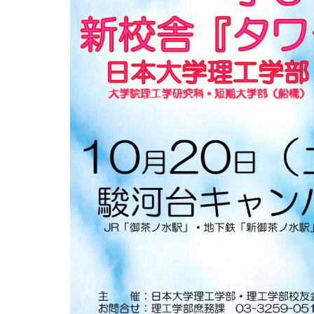
用化学
NU就職ナビ
キャンパス案内
学科／
学科／
科／情
日大理工の教育
総合型選抜
科／専
専攻
専攻
報科学
一般選抜 N全学
インターンシップについて
攻
新たなタグライン、VIについて
帰国生選抜/外国人留学生選抜
専攻
一般選抜 A個別
入学者納入金
総合型選抜
物理学
量子理
数学科
地理学
令和9年度 入学者選抜日程
編入学試験（一
科／専
工学専
／専攻
専攻
攻
攻
短期大学部
日本大学短期大学部（理工学部併
設・船橋校舎）
行きたい学科を選べる