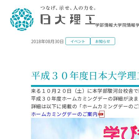
NEWS
学部情報
大学院情報
2018年08月30日
イベント
お知らせ
理工学部概要
大学院概要
理工学部学科情報
大学院・研究情報
学生生活
在学生用就職支援情報 ―セミナー・講座・
教育情報について（
入試情報・大学院の
学生生活施設案内
就職支援体制
相談等―
理念・教育目標
教育理念
入学者選抜募集人員
理工学研究所
学生食堂
交通シ
教育研究上の目
入試情報
情報教育研究セ
スポーツ施設（
就職支援体制
海洋建
土木工
建築学
学校推薦型選抜
個別相談コーナー
ステム
築工学
学科／
科／専
理工学部長からのメッセージ
研究科長メッセージ
令和8年度 出身校別合格者数
理工学研究所研究ジャーナル
サークル紹介
各学科の教育研
社会人大学院制
テクノプレース1
CSTギャラリー
公務員試験対策
型選抜（募集要
工学科
科／専
平成３０年度日本大学理
専攻
2028.3卒向け
攻
／専攻
攻
沿革
学位取得状況
一般選抜 N全学統一方式 第1期
理工学部学術講演会
学部内イベント
入学者受入方針
大学院の各種支
科学技術資料セ
八海山セミナー
教員採用試験対
一般選抜募集要
就職・キャリア形成プログラム
リシー）
（CST MUSEU
理工学部データ
大学院進学のススメ
一般選抜 A個別方式
研究者情報
学部内施設情報
資格・検定
校友枠選抜
2027.3卒向け
来る１０月２０日（土）に本学部駿河台校舎で
日本大学理工学部の
まちづ
精密機
航空宇
プラズマ理工学
機械工
就職・キャリア形成プログラム
平成３０年度ホームカミングデーの詳細が決ま
大学組織図
教育情報
くり工
一般選抜 C共通テスト利用方式
日本大学研究情報データベース
械工学
図書館
キャリアデザイ
宙工学
ニューストピッ
資格課程
学科／
詳細は以下に掲載の「ホームカミングデーのご
学科／
第1期
科／専
測量実習センタ
科／専
公務員試験対策
専攻
自己点検・評価
留学生
海外からの研究訪問
防災情報
よくあるご質問
海外学術交流
専攻
ホームカミングデーのご案内
攻
攻
一般選抜 C共通テスト利用方式
教員採用試験支援
地域連携・地域貢献活動
海外学術交流
一般教育
第2期
入学試験出願前
就職対策情報冊子PDF版
応用情
日本大学大学院 特別講義
物質応
FD活動
等）
一般選抜 N全学統一方式 第2期
電気工
電子工
報工学