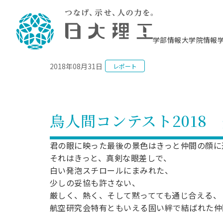
NEWS
学部情報
大学院情報
2018年08月31日
レポート
理工学部概要
大学院概要
理工学部学科情報
大学院・研究情報
学生生活
在学生用就職支援情報 ―セミナー・講座・
教育情報について（
入試情報・大学院の
学生生活施設案内
就職支援体制
相談等―
理念・教育目標
教育理念
入学者選抜募集人員
理工学研究所
学生食堂
交通シ
教育研究上の目
入試情報
情報教育研究セ
スポーツ施設（
就職支援体制
海洋建
土木工
建築学
学校推薦型選抜
個別相談コーナー
ステム
築工学
学科／
科／専
理工学部長からのメッセージ
研究科長メッセージ
令和8年度 出身校別合格者数
理工学研究所研究ジャーナル
サークル紹介
各学科の教育研
社会人大学院制
テクノプレース1
CSTギャラリー
公務員試験対策
型選抜（募集要
工学科
科／専
鳥人間コンテスト2018
専攻
2028.3卒向け
攻
／専攻
攻
沿革
学位取得状況
一般選抜 N全学統一方式 第1期
理工学部学術講演会
学部内イベント
入学者受入方針
大学院の各種支
科学技術資料セ
八海山セミナー
教員採用試験対
一般選抜募集要
就職・キャリア形成プログラム
リシー）
（CST MUSEU
理工学部データ
大学院進学のススメ
一般選抜 A個別方式
研究者情報
学部内施設情報
資格・検定
校友枠選抜
2027.3卒向け
君の眼に映った最後の景色はきっと仲間の顔に
日本大学理工学部の
まちづ
精密機
航空宇
プラズマ理工学
機械工
就職・キャリア形成プログラム
それはきっと、真剣な眼差しで、
大学組織図
教育情報
くり工
一般選抜 C共通テスト利用方式
日本大学研究情報データベース
械工学
図書館
キャリアデザイ
宙工学
ニューストピッ
資格課程
学科／
白い発泡スチロールにまみれた、
学科／
第1期
科／専
測量実習センタ
科／専
公務員試験対策
専攻
自己点検・評価
留学生
海外からの研究訪問
防災情報
よくあるご質問
海外学術交流
専攻
少しの妥協も許さない、
攻
攻
一般選抜 C共通テスト利用方式
教員採用試験支援
厳しく、熱く、そして黙ってても通じ合える、
地域連携・地域貢献活動
海外学術交流
一般教育
第2期
入学試験出願前
航空研究会特有ともいえる固い絆で結ばれた仲
就職対策情報冊子PDF版
応用情
日本大学大学院 特別講義
物質応
FD活動
等）
一般選抜 N全学統一方式 第2期
電気工
電子工
報工学