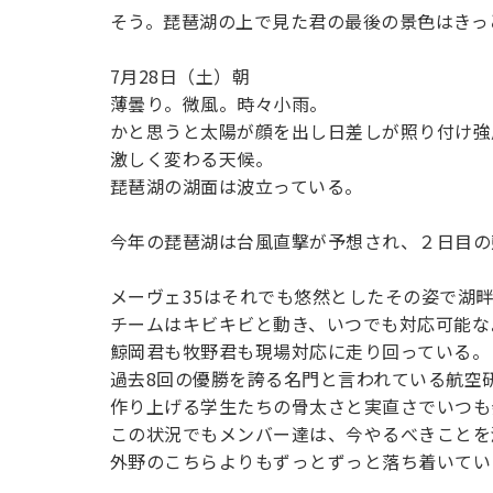
用化学
NU就職ナビ
キャンパス案内
学科／
そう。琵琶湖の上で見た君の最後の景色はきっ
学科／
科／情
日大理工の教育
総合型選抜
科／専
専攻
専攻
報科学
一般選抜 N全学
インターンシップについて
攻
新たなタグライン、VIについて
帰国生選抜/外国人留学生選抜
専攻
一般選抜 A個別
7月28日（土）朝
薄曇り。微風。時々小雨。
入学者納入金
総合型選抜
物理学
かと思うと太陽が顔を出し日差しが照り付け強
量子理
数学科
地理学
令和9年度 入学者選抜日程
編入学試験（一
科／専
工学専
激しく変わる天候。
／専攻
専攻
攻
攻
琵琶湖の湖面は波立っている。
短期大学部
日本大学短期大学部（理工学部併
今年の琵琶湖は台風直撃が予想され、２日目の
設・船橋校舎）
メーヴェ35はそれでも悠然としたその姿で湖
チームはキビキビと動き、いつでも対応可能な
行きたい学科を選べる
鯨岡君も牧野君も現場対応に走り回っている。
過去8回の優勝を誇る名門と言われている航空
作り上げる学生たちの骨太さと実直さでいつも
この状況でもメンバー達は、今やるべきことを
外野のこちらよりもずっとずっと落ち着いてい