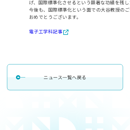
げ、国際標準化させるという顕著な功績を残し
用化学
NU就職ナビ
キャンパス案内
学科／
学科／
科／情
日大理工の教育
総合型選抜
科／専
今後も、国際標準化という面での大谷教授のご
専攻
専攻
報科学
一般選抜 N全学
インターンシップについて
攻
新たなタグライン、VIについて
おめでとうございます。
帰国生選抜/外国人留学生選抜
専攻
一般選抜 A個別
入学者納入金
総合型選抜
電子工学科記事
物理学
量子理
数学科
地理学
令和9年度 入学者選抜日程
編入学試験（一
科／専
工学専
／専攻
専攻
攻
攻
短期大学部
日本大学短期大学部（理工学部併
設・船橋校舎）
ニュース一覧へ戻る
行きたい学科を選べる