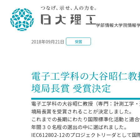
NEWS
学部情報
大学院情報
2018年09月21日
受賞
理工学部概要
大学院概要
理工学部学科情報
大学院・研究情報
学生生活
在学生用就職支援情報 ―セミナー・講座・
教育情報について（
入試情報・大学院の
学生生活施設案内
就職支援体制
相談等―
理念・教育目標
教育理念
入学者選抜募集人員
理工学研究所
学生食堂
交通シ
教育研究上の目
入試情報
情報教育研究セ
スポーツ施設（
就職支援体制
海洋建
土木工
建築学
学校推薦型選抜
個別相談コーナー
ステム
築工学
学科／
科／専
理工学部長からのメッセージ
研究科長メッセージ
令和8年度 出身校別合格者数
理工学研究所研究ジャーナル
サークル紹介
各学科の教育研
社会人大学院制
テクノプレース1
CSTギャラリー
公務員試験対策
型選抜（募集要
工学科
科／専
電子工学科の大谷昭仁教
専攻
2028.3卒向け
攻
／専攻
攻
沿革
学位取得状況
一般選抜 N全学統一方式 第1期
理工学部学術講演会
学部内イベント
入学者受入方針
大学院の各種支
科学技術資料セ
八海山セミナー
教員採用試験対
一般選抜募集要
就職・キャリア形成プログラム
境局長賞 受賞決定
リシー）
（CST MUSEU
理工学部データ
大学院進学のススメ
一般選抜 A個別方式
研究者情報
学部内施設情報
資格・検定
校友枠選抜
2027.3卒向け
日本大学理工学部の
まちづ
精密機
航空宇
プラズマ理工学
機械工
就職・キャリア形成プログラム
大学組織図
教育情報
くり工
一般選抜 C共通テスト利用方式
日本大学研究情報データベース
械工学
図書館
キャリアデザイ
宙工学
ニューストピッ
資格課程
電子工学科の大谷昭仁教授（専門：計測工学・
学科／
学科／
第1期
科／専
測量実習センタ
科／専
公務員試験対策
境局長賞を受賞されることが決定しました。
専攻
自己点検・評価
留学生
海外からの研究訪問
防災情報
よくあるご質問
海外学術交流
専攻
攻
攻
一般選抜 C共通テスト利用方式
これまでの長期にわたり国際標準化活動と適合
教員採用試験支援
地域連携・地域貢献活動
海外学術交流
一般教育
第2期
年間３０名程の選出の中に選ばれました。
入学試験出願前
就職対策情報冊子PDF版
応用情
日本大学大学院 特別講義
IEC612802-12のプロジェクトリーダと
物質応
FD活動
等）
一般選抜 N全学統一方式 第2期
電気工
電子工
報工学