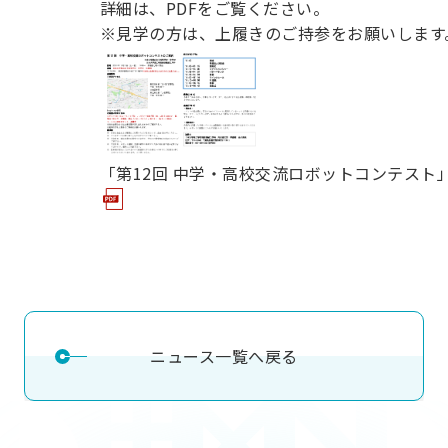
詳細は、PDFをご覧ください。
用化学
NU就職ナビ
キャンパス案内
学科／
学科／
科／情
日大理工の教育
総合型選抜
科／専
※見学の方は、上履きのご持参をお願いします
専攻
専攻
報科学
一般選抜 N全学
インターンシップについて
攻
新たなタグライン、VIについて
帰国生選抜/外国人留学生選抜
専攻
一般選抜 A個別
入学者納入金
総合型選抜
物理学
量子理
数学科
地理学
令和9年度 入学者選抜日程
編入学試験（一
科／専
工学専
／専攻
専攻
攻
攻
「第12回 中学・高校交流ロボットコンテスト
短期大学部
日本大学短期大学部（理工学部併
設・船橋校舎）
行きたい学科を選べる
ニュース一覧へ戻る