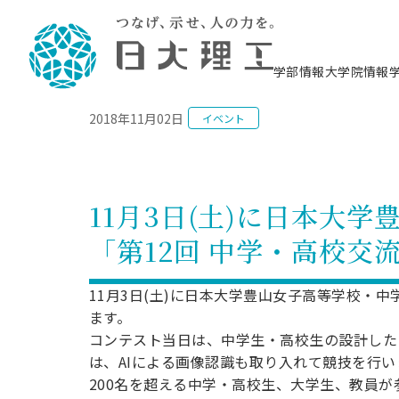
NEWS
学部情報
大学院情報
2018年11月02日
イベント
理工学部概要
大学院概要
理工学部学科情報
大学院・研究情報
学生生活
在学生用就職支援情報 ―セミナー・講座・
教育情報について（
入試情報・大学院の
学生生活施設案内
就職支援体制
相談等―
理念・教育目標
教育理念
入学者選抜募集人員
理工学研究所
学生食堂
交通シ
教育研究上の目
入試情報
情報教育研究セ
スポーツ施設（
就職支援体制
海洋建
土木工
建築学
学校推薦型選抜
個別相談コーナー
ステム
築工学
学科／
科／専
理工学部長からのメッセージ
研究科長メッセージ
令和8年度 出身校別合格者数
理工学研究所研究ジャーナル
サークル紹介
各学科の教育研
社会人大学院制
テクノプレース1
CSTギャラリー
公務員試験対策
型選抜（募集要
工学科
科／専
11月3日(土)に日本大
専攻
2028.3卒向け
攻
／専攻
攻
沿革
学位取得状況
一般選抜 N全学統一方式 第1期
理工学部学術講演会
学部内イベント
入学者受入方針
大学院の各種支
科学技術資料セ
八海山セミナー
教員採用試験対
一般選抜募集要
就職・キャリア形成プログラム
「第12回 中学・高校
リシー）
（CST MUSEU
理工学部データ
大学院進学のススメ
一般選抜 A個別方式
研究者情報
学部内施設情報
資格・検定
校友枠選抜
2027.3卒向け
日本大学理工学部の
まちづ
精密機
航空宇
プラズマ理工学
機械工
就職・キャリア形成プログラム
大学組織図
教育情報
くり工
一般選抜 C共通テスト利用方式
日本大学研究情報データベース
械工学
図書館
キャリアデザイ
宙工学
ニューストピッ
資格課程
11月3日(土)に日本大学豊山女子高等学校・
学科／
学科／
第1期
科／専
測量実習センタ
科／専
公務員試験対策
ます。
専攻
自己点検・評価
留学生
海外からの研究訪問
防災情報
よくあるご質問
海外学術交流
専攻
攻
攻
一般選抜 C共通テスト利用方式
コンテスト当日は、中学生・高校生の設計した
教員採用試験支援
地域連携・地域貢献活動
海外学術交流
一般教育
第2期
は、AIによる画像認識も取り入れて競技を行い
入学試験出願前
就職対策情報冊子PDF版
応用情
日本大学大学院 特別講義
200名を超える中学・高校生、大学生、教員
物質応
FD活動
等）
一般選抜 N全学統一方式 第2期
電気工
電子工
報工学