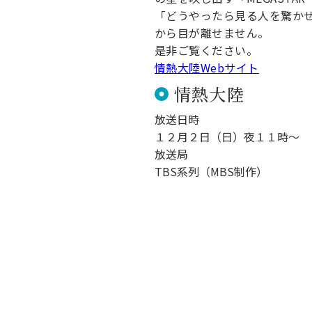
キャンパス案内
「どうやったら見る人を驚か
日大
総合型選抜
インター
一般
行きたい学科を選べる
から目が離せません。
新たなタグライン、VIについて
帰国生選抜/外国人留学生選抜
一般
是非ご覧ください。
情熱大陸Webサイト
入学者納入金
総合
情熱大陸
令和9年度 入学者選抜日程
編入
放送日時
１２月２日（日）夜１１時～
放送局
TBS系列（MBS制作）