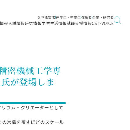
入学希望者
在学生・卒業生
保護者
企業・研究者
情報
入試情報
研究情報
学生生活情報
就職支援情報
CST-VOICE
デジタルガイドブック
海洋建築工学科／専攻
日本大学理工学部ガイド
日大理工に入って良かったこと
電子線利用研究施設
在学・卒業・成績等各種証明書発行
日大理工通信
女子こそサイエンス
量子科学研究所
通学・学割証の発行
：精密機械工学専
理工サーキュラー
航空宇宙工学科／専攻
入試に関するお問い合わせ
健康診断証明書発行（＝保健室）
理工研News
之氏が登場しま
制度
専攻
物質応用化学科／専攻
入試の多彩なポイント
学費
）
ター
ー
創設100周年記念サイト
量子理工学専攻
ンター
問い合わせ
タリウム・クリエーターとして
での常識を覆すほどのスケール