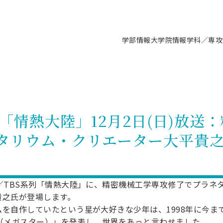
学部情報
大学院情報
学科／専攻
支援情報 ―セミナー・講座・相談等―
について（情報公開）
要
施設案内
キャンパス情報
入試情報・大学院の各種支援制度
学生生活サポート情報
就職支援体制
コーナー
研究上の目的に関する情報
理念
教育研究センター
ーツ施設（船橋校舎）
交通システム工学科／専攻
駿河台キャンパス
入試情報
入試日程
大型構造物試験センター
学生支援室（学生相談窓口）
建築学科／専攻
就職支援体制
推薦型選抜・編入学試験・総合
3卒向け
科の教育研究上の目的
科長メッセージ
ノプレース15
Tギャラリー（駿河台校舎）
船橋キャンパス
社会人大学院制度
募集人数
空気力学研究センター
障がい学生支援
公務員試験対策
抜（募集要項など）
列「情熱大陸」12月2日(日)放送
機械工学科／専攻
精密機械工学科／専攻
ャリア形成プログラム
者受入方針（アドミッション・ポ
取得状況
技術資料センター
山セミナーハウス
研究施設
大学院の各種支援制度
出願資格・認定
材料創造研究センター
学生寮・アパート紹介
教員採用試験対策
選抜募集要項
タリウム・クリエーター大平貴
3卒向け
ー）
T MUSEUM）
院進学のススメ
内施設情報
未来博士工房
選考方法
先端材料科学センター
日本大学学生生徒等総合保障
資格・検定
枠選抜
電子工学科／専攻
応用情報工学科／情報科学
ャリア形成プログラム
理工学部の取り組み
ズマ理工学研究施設
情報
館
パワーアップセンター（PUC
入学者納入金
環境・防災都市共同研究セン
奨学金制度
キャリアデザインセンタ
ーストピックス
課程
験対策
実習センター
数学科／専攻
地理学専攻
生
情報
募集要項
マイクロ機能デバイス研究セ
保健室
あるご質問
学術交流
試験支援
／TBS系列「情熱大陸」に、精密機械工学専攻修了でプラネ
貴之氏が登場します。
学術交流
過去問題・解答・出題意図
工作技術センター
留学生制度
教育
情報冊子PDF版
試験出願前の相談（受験上の配慮
を自作していたという星が大好きな少年は、1998年に今ま
受験上の配慮等について
交通総合試験路
動
ナビ
AR（メガスター）」を発表し、世界をあっと言わせました。