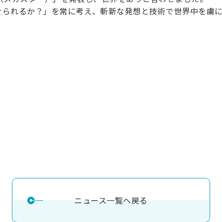
理工学研究所
せられるか？」を常に考え、斬新な発想と技術で世界中を虜
理工の教育プログラム
ンシップについて
選抜 N全学統一方式
研究事務課
選抜 A個別方式
型選抜
学試験（一般）
ニュース一覧へ戻る