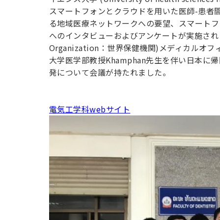
用化学
NU就職ナビ
キャンパス案内
学科／
学科／
科／情
スマートフォンとクラウドを用いた医師-患者間 (D
日大理工の教育
総合型選抜
科／専
専攻
専攻
報科学
一般選抜 N全学
インターンシップについて
る地域医療ネットワークへの要望、スマートフ
攻
新たなタグライン、VIについて
帰国生選抜/外国人留学生選抜
専攻
一般選抜 A個別
へのインタビューおよびアンケートが実施されました
Organization：世界保健機関)メディ
入学者納入金
総合型選抜
物理学
量子理
大学医学部教授Khamphan先生を伴い日本
数学科
地理学
令和9年度 入学者選抜日程
編入学試験（一
科／専
工学専
発について会議が持たれました。
／専攻
専攻
攻
攻
短期大学部
日本大学短期大学部（理工学部併
電気工学科webサイト
設・船橋校舎）
行きたい学科を選べる