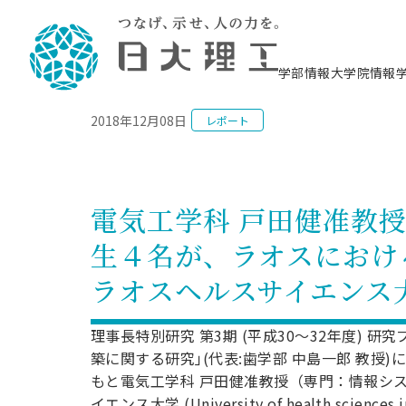
NEWS
学部情報
大学院情報
2018年12月08日
レポート
理工学部概要
大学院概要
理工学部学科情報
大学院・研究情報
学生生活
在学生用就職支援情報 ―セミナー・講座・
教育情報について（
入試情報・大学院の
学生生活施設案内
就職支援体制
相談等―
理念・教育目標
教育理念
入学者選抜募集人員
理工学研究所
学生食堂
交通シ
教育研究上の目
入試情報
情報教育研究セ
スポーツ施設（
就職支援体制
海洋建
土木工
建築学
学校推薦型選抜
個別相談コーナー
ステム
築工学
学科／
科／専
理工学部長からのメッセージ
研究科長メッセージ
令和8年度 出身校別合格者数
理工学研究所研究ジャーナル
サークル紹介
各学科の教育研
社会人大学院制
テクノプレース1
CSTギャラリー
公務員試験対策
型選抜（募集要
工学科
科／専
電気工学科 戸田健准教
専攻
2028.3卒向け
攻
／専攻
攻
沿革
学位取得状況
一般選抜 N全学統一方式 第1期
理工学部学術講演会
学部内イベント
入学者受入方針
大学院の各種支
科学技術資料セ
八海山セミナー
教員採用試験対
一般選抜募集要
就職・キャリア形成プログラム
生４名が、ラオスにおけ
リシー）
（CST MUSEU
理工学部データ
大学院進学のススメ
一般選抜 A個別方式
研究者情報
学部内施設情報
資格・検定
校友枠選抜
2027.3卒向け
日本大学理工学部の
まちづ
精密機
航空宇
プラズマ理工学
ラオスヘルスサイエンス
機械工
就職・キャリア形成プログラム
大学組織図
教育情報
くり工
一般選抜 C共通テスト利用方式
日本大学研究情報データベース
械工学
図書館
キャリアデザイ
宙工学
ニューストピッ
資格課程
学科／
学科／
第1期
科／専
測量実習センタ
科／専
公務員試験対策
専攻
自己点検・評価
留学生
海外からの研究訪問
防災情報
よくあるご質問
海外学術交流
専攻
攻
攻
理事長特別研究 第3期 (平成30～32年度) 
一般選抜 C共通テスト利用方式
教員採用試験支援
地域連携・地域貢献活動
海外学術交流
築に関する研究｣(代表:歯学部 中島一郎 教授)
一般教育
第2期
入学試験出願前
もと電気工学科 戸田健准教授（専門：情報シ
就職対策情報冊子PDF版
応用情
日本大学大学院 特別講義
物質応
FD活動
等）
一般選抜 N全学統一方式 第2期
電気工
イエンス大学 (University of health scienc
電子工
報工学