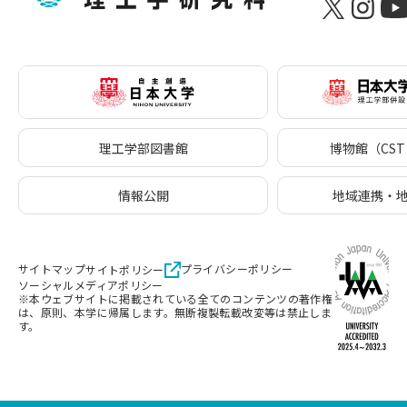
理工学部図書館
博物館（CST 
情報公開
地域連携・
サイトマップ
プライバシーポリシー
サイトポリシー
ソーシャルメディアポリシー
※本ウェブサイトに掲載されている全てのコンテンツの著作権
は、原則、本学に帰属します。無断複製転載改変等は禁止しま
す。