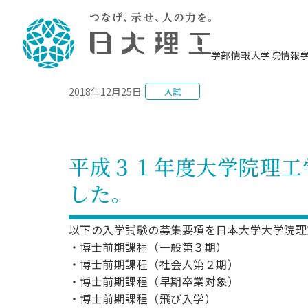
NEWS
学部情報
大学院情報
2018年12月25日
入試
理工学部概要
大学院概要
理工学部学科情報
大学院・研究情報
学生生活
在学生用就職支援情報 ―セミナー・講座・
教育情報について（
入試情報・大学院の
学生生活施設案内
就職支援体制
相談等―
理念・教育目標
教育理念
入学者選抜募集人員
理工学研究所
学生食堂
交通シ
教育研究上の目
入試情報
情報教育研究セ
スポーツ施設（
就職支援体制
海洋建
土木工
建築学
学校推薦型選抜
個別相談コーナー
ステム
築工学
学科／
科／専
理工学部長からのメッセージ
研究科長メッセージ
令和8年度 出身校別合格者数
理工学研究所研究ジャーナル
サークル紹介
各学科の教育研
社会人大学院制
テクノプレース1
CSTギャラリー
公務員試験対策
型選抜（募集要
工学科
科／専
平成３１年度大学院理工
専攻
2028.3卒向け
攻
／専攻
攻
沿革
学位取得状況
一般選抜 N全学統一方式 第1期
理工学部学術講演会
学部内イベント
入学者受入方針
大学院の各種支
科学技術資料セ
八海山セミナー
教員採用試験対
一般選抜募集要
就職・キャリア形成プログラム
した。
リシー）
（CST MUSEU
理工学部データ
大学院進学のススメ
一般選抜 A個別方式
研究者情報
学部内施設情報
資格・検定
校友枠選抜
2027.3卒向け
日本大学理工学部の
まちづ
精密機
航空宇
プラズマ理工学
機械工
就職・キャリア形成プログラム
大学組織図
教育情報
くり工
一般選抜 C共通テスト利用方式
日本大学研究情報データベース
械工学
図書館
キャリアデザイ
宙工学
ニューストピッ
資格課程
学科／
以下の入学試験の募集要項を日本大学大学院理
学科／
第1期
科／専
測量実習センタ
科／専
公務員試験対策
専攻
自己点検・評価
留学生
海外からの研究訪問
防災情報
・博士前期課程（一般第３期）
よくあるご質問
海外学術交流
専攻
攻
攻
一般選抜 C共通テスト利用方式
・博士前期課程（社会人第２期）
教員採用試験支援
地域連携・地域貢献活動
海外学術交流
一般教育
第2期
・博士前期課程（早期卒業対象）
入学試験出願前
就職対策情報冊子PDF版
応用情
日本大学大学院 特別講義
物質応
・博士前期課程（飛び入学）
FD活動
等）
一般選抜 N全学統一方式 第2期
電気工
電子工
報工学