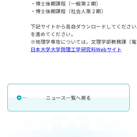
用化学
NU就職ナビ
・博士後期課程（一般第２期）
キャンパス案内
学科／
学科／
科／情
日大理工の教育
総合型選抜
科／専
・博士後期課程（社会人第２期）
専攻
専攻
報科学
一般選抜 N全学
インターンシップについて
攻
新たなタグライン、VIについて
帰国生選抜/外国人留学生選抜
専攻
一般選抜 A個別
下記サイトから各自ダウンロードしてください
入学者納入金
総合型選抜
を進めてください。
物理学
量子理
数学科
地理学
令和9年度 入学者選抜日程
※地理学専攻については，文理学部教務課（電話：
編入学試験（一
科／専
工学専
／専攻
専攻
日本大学大学院理工学研究科Webサイト
攻
攻
短期大学部
日本大学短期大学部（理工学部併
設・船橋校舎）
行きたい学科を選べる
ニュース一覧へ戻る