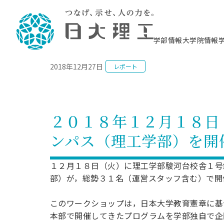
NEWS
学部情報
大学院情報
2018年12月27日
レポート
理工学部概要
大学院概要
理工学部学科情報
大学院・研究情報
学生生活
在学生用就職支援情報 ―セミナー・講座・
教育情報について（
入試情報・大学院の
学生生活施設案内
就職支援体制
相談等―
理念・教育目標
教育理念
入学者選抜募集人員
理工学研究所
学生食堂
交通シ
教育研究上の目
入試情報
情報教育研究セ
スポーツ施設（
就職支援体制
海洋建
土木工
建築学
学校推薦型選抜
個別相談コーナー
ステム
築工学
学科／
科／専
理工学部長からのメッセージ
研究科長メッセージ
令和8年度 出身校別合格者数
理工学研究所研究ジャーナル
サークル紹介
各学科の教育研
社会人大学院制
テクノプレース1
CSTギャラリー
公務員試験対策
型選抜（募集要
工学科
科／専
２０１８年１２月１８日
専攻
2028.3卒向け
攻
／専攻
攻
沿革
学位取得状況
一般選抜 N全学統一方式 第1期
理工学部学術講演会
学部内イベント
入学者受入方針
大学院の各種支
科学技術資料セ
八海山セミナー
教員採用試験対
一般選抜募集要
就職・キャリア形成プログラム
ンパス（理工学部）を開
リシー）
（CST MUSEU
理工学部データ
大学院進学のススメ
一般選抜 A個別方式
研究者情報
学部内施設情報
資格・検定
校友枠選抜
2027.3卒向け
日本大学理工学部の
まちづ
精密機
航空宇
プラズマ理工学
機械工
就職・キャリア形成プログラム
大学組織図
教育情報
くり工
一般選抜 C共通テスト利用方式
日本大学研究情報データベース
械工学
図書館
キャリアデザイ
宙工学
ニューストピッ
資格課程
１２月１８日（火）に理工学部駿河台校舎１号
学科／
学科／
第1期
科／専
測量実習センタ
科／専
公務員試験対策
部）が，総勢３１名（運営スタッフ含む）で開
専攻
自己点検・評価
留学生
海外からの研究訪問
防災情報
よくあるご質問
海外学術交流
専攻
攻
攻
一般選抜 C共通テスト利用方式
教員採用試験支援
地域連携・地域貢献活動
海外学術交流
一般教育
第2期
このワークショップは，日本大学教育憲章に基
入学試験出願前
就職対策情報冊子PDF版
応用情
日本大学大学院 特別講義
本部で開催してきたプログラムを学部独自で企
物質応
FD活動
等）
一般選抜 N全学統一方式 第2期
電気工
電子工
報工学