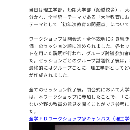
用化学
NU就職ナビ
キャンパス案内
学科／
学科／
科／情
日大理工の教育
総合型選抜
科／専
当日は理工学部，短期大学部（船橋校舎），大
専攻
専攻
報科学
一般選抜 N全学
インターンシップについて
攻
新たなタグライン、VIについて
分かれ，全学統一テーマである「大学教育にお
帰国生選抜/外国人留学生選抜
専攻
一般選抜 A個別
テーマとして「初年次教育の問題点」について
入学者納入金
総合型選抜
物理学
量子理
数学科
地理学
ワークショップは開会式・全体説明に引き続き
令和9年度 入学者選抜日程
編入学試験（一
科／専
工学専
／専攻
専攻
価」のセッション順に進められました。各セッ
攻
攻
トを用いた説明が行われ，グループ討議参加者
短期大学部
た。セッションごとのグループ討議終了後は，
日本大学短期大学部（理工学部併
最終的にはグループごとに，理工学部としてど
設・船橋校舎）
が作成されました。
全てのセッション終了後，閉会式において大学
行きたい学科を選べる
は，本ワークショップに参加したことで，「こ
ない分野の教員の意見を聞くことができ参考に
た。
全学ＦＤワークショップ＠キャンパス（理工学