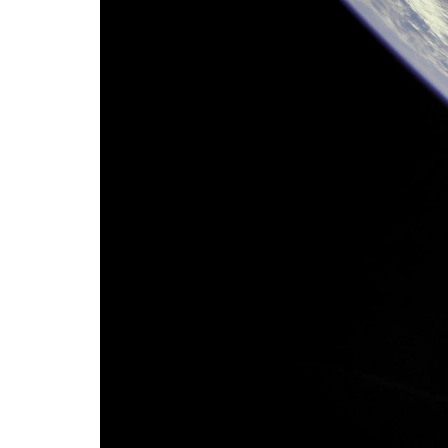
用化学
NU就職ナビ
キャンパス案内
学科／
学科／
科／情
日大理工の教育
総合型選抜
科／専
専攻
専攻
報科学
一般選抜 N全学
インターンシップについて
攻
新たなタグライン、VIについて
帰国生選抜/外国人留学生選抜
専攻
一般選抜 A個別
入学者納入金
総合型選抜
物理学
量子理
数学科
地理学
令和9年度 入学者選抜日程
編入学試験（一
科／専
工学専
／専攻
専攻
攻
攻
短期大学部
日本大学短期大学部（理工学部併
設・船橋校舎）
行きたい学科を選べる