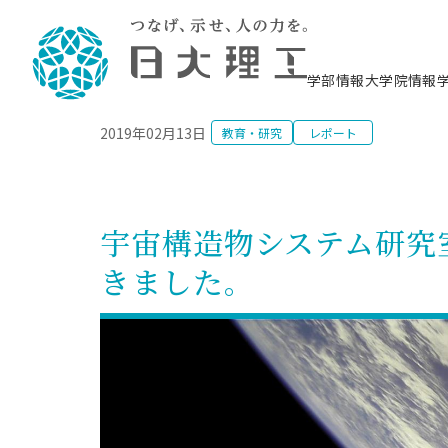
NEWS
学部情報
大学院情報
2019年02月13日
教育・研究
レポート
理工学部概要
大学院概要
理工学部学科情報
大学院・研究情報
学生生活
在学生用就職支援情報 ―セミナー・講座・
教育情報について（
入試情報・大学院の
学生生活施設案内
就職支援体制
相談等―
理念・教育目標
教育理念
入学者選抜募集人員
理工学研究所
学生食堂
交通シ
教育研究上の目
入試情報
情報教育研究セ
スポーツ施設（
就職支援体制
海洋建
土木工
建築学
学校推薦型選抜
個別相談コーナー
ステム
築工学
学科／
科／専
理工学部長からのメッセージ
研究科長メッセージ
令和8年度 出身校別合格者数
理工学研究所研究ジャーナル
サークル紹介
各学科の教育研
社会人大学院制
テクノプレース1
CSTギャラリー
公務員試験対策
型選抜（募集要
工学科
科／専
宇宙構造物システム研究室
専攻
2028.3卒向け
攻
／専攻
攻
沿革
学位取得状況
一般選抜 N全学統一方式 第1期
理工学部学術講演会
学部内イベント
入学者受入方針
大学院の各種支
科学技術資料セ
八海山セミナー
教員採用試験対
一般選抜募集要
就職・キャリア形成プログラム
きました。
リシー）
（CST MUSEU
理工学部データ
大学院進学のススメ
一般選抜 A個別方式
研究者情報
学部内施設情報
資格・検定
校友枠選抜
2027.3卒向け
日本大学理工学部の
まちづ
精密機
航空宇
プラズマ理工学
機械工
就職・キャリア形成プログラム
大学組織図
教育情報
くり工
一般選抜 C共通テスト利用方式
日本大学研究情報データベース
械工学
図書館
キャリアデザイ
宙工学
ニューストピッ
資格課程
学科／
学科／
第1期
科／専
測量実習センタ
科／専
公務員試験対策
専攻
自己点検・評価
留学生
海外からの研究訪問
防災情報
よくあるご質問
海外学術交流
専攻
攻
攻
一般選抜 C共通テスト利用方式
教員採用試験支援
地域連携・地域貢献活動
海外学術交流
一般教育
第2期
入学試験出願前
就職対策情報冊子PDF版
応用情
日本大学大学院 特別講義
物質応
FD活動
等）
一般選抜 N全学統一方式 第2期
電気工
電子工
報工学