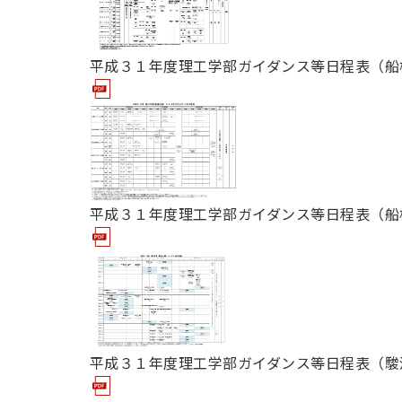
用化学
NU就職ナビ
キャンパス案内
学科／
学科／
科／情
日大理工の教育
総合型選抜
科／専
専攻
専攻
報科学
一般選抜 N全学
インターンシップについて
攻
新たなタグライン、VIについて
帰国生選抜/外国人留学生選抜
専攻
一般選抜 A個別
平成３１年度理工学部ガイダンス等日程表（船
入学者納入金
総合型選抜
物理学
量子理
数学科
地理学
令和9年度 入学者選抜日程
編入学試験（一
科／専
工学専
／専攻
専攻
攻
攻
短期大学部
日本大学短期大学部（理工学部併
平成３１年度理工学部ガイダンス等日程表（船
設・船橋校舎）
行きたい学科を選べる
平成３１年度理工学部ガイダンス等日程表（駿