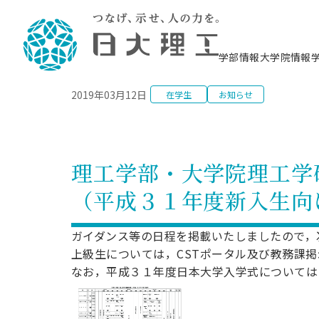
NEWS
学部情報
大学院情報
2019年03月12日
在学生
お知らせ
理工学部概要
大学院概要
理工学部学科情報
大学院・研究情報
学生生活
在学生用就職支援情報 ―セミナー・講座・
教育情報について（
入試情報・大学院の
学生生活施設案内
就職支援体制
相談等―
理念・教育目標
教育理念
入学者選抜募集人員
理工学研究所
学生食堂
交通シ
教育研究上の目
入試情報
情報教育研究セ
スポーツ施設（
就職支援体制
海洋建
土木工
建築学
学校推薦型選抜
個別相談コーナー
ステム
築工学
学科／
科／専
理工学部長からのメッセージ
研究科長メッセージ
令和8年度 出身校別合格者数
理工学研究所研究ジャーナル
サークル紹介
各学科の教育研
社会人大学院制
テクノプレース1
CSTギャラリー
公務員試験対策
型選抜（募集要
工学科
科／専
理工学部・大学院理工学
専攻
2028.3卒向け
攻
／専攻
攻
沿革
学位取得状況
一般選抜 N全学統一方式 第1期
理工学部学術講演会
学部内イベント
入学者受入方針
大学院の各種支
科学技術資料セ
八海山セミナー
教員採用試験対
一般選抜募集要
就職・キャリア形成プログラム
（平成３１年度新入生向
リシー）
（CST MUSEU
理工学部データ
大学院進学のススメ
一般選抜 A個別方式
研究者情報
学部内施設情報
資格・検定
校友枠選抜
2027.3卒向け
日本大学理工学部の
まちづ
精密機
航空宇
プラズマ理工学
機械工
就職・キャリア形成プログラム
大学組織図
教育情報
くり工
一般選抜 C共通テスト利用方式
日本大学研究情報データベース
械工学
図書館
キャリアデザイ
宙工学
ニューストピッ
資格課程
ガイダンス等の日程を掲載いたしましたので，
学科／
学科／
第1期
科／専
測量実習センタ
科／専
公務員試験対策
上級生については，CSTポータル及び教務課
専攻
自己点検・評価
留学生
海外からの研究訪問
防災情報
よくあるご質問
海外学術交流
専攻
攻
攻
一般選抜 C共通テスト利用方式
なお，平成３１年度日本大学入学式については
教員採用試験支援
地域連携・地域貢献活動
海外学術交流
一般教育
第2期
入学試験出願前
就職対策情報冊子PDF版
応用情
日本大学大学院 特別講義
物質応
FD活動
等）
一般選抜 N全学統一方式 第2期
電気工
電子工
報工学