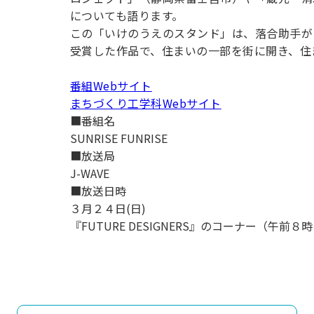
用化学
NU就職ナビ
キャンパス案内
学科／
学科／
科／情
についても語ります。
日大理工の教育
総合型選抜
科／専
専攻
専攻
報科学
一般選抜 N全学
インターンシップについて
この「いけのうえのスタンド」は、落合助手が「
攻
新たなタグライン、VIについて
帰国生選抜/外国人留学生選抜
専攻
一般選抜 A個別
受賞した作品で、住まいの一部を街に開き、住
入学者納入金
総合型選抜
物理学
量子理
番組Webサイト
数学科
地理学
令和9年度 入学者選抜日程
編入学試験（一
科／専
工学専
まちづくり工学科Webサイト
／専攻
専攻
攻
攻
■番組名
短期大学部
SUNRISE FUNRISE
日本大学短期大学部（理工学部併
■放送局
設・船橋校舎）
J-WAVE
■放送日時
３月２４日(日)
行きたい学科を選べる
『FUTURE DESIGNERS』のコーナー（午