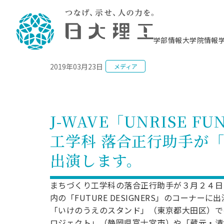
NEWS
学部情報
大学院情報
2019年03月23日
メディア
理工学部概要
大学院概要
理工学部学科情報
大学院・研究情報
学生生活
在学生用就職支援情報 ―セミナー・講座・
教育情報について（
入試情報・大学院の
学生生活施設案内
就職支援体制
相談等―
理念・教育目標
教育理念
入学者選抜募集人員
理工学研究所
学生食堂
交通シ
教育研究上の目
入試情報
情報教育研究セ
スポーツ施設（
就職支援体制
海洋建
土木工
建築学
学校推薦型選抜
個別相談コーナー
ステム
築工学
学科／
科／専
理工学部長からのメッセージ
研究科長メッセージ
令和8年度 出身校別合格者数
理工学研究所研究ジャーナル
サークル紹介
各学科の教育研
社会人大学院制
テクノプレース1
CSTギャラリー
公務員試験対策
型選抜（募集要
工学科
科／専
J-WAVE「UNRISE 
専攻
2028.3卒向け
攻
／専攻
攻
沿革
学位取得状況
一般選抜 N全学統一方式 第1期
理工学部学術講演会
学部内イベント
入学者受入方針
大学院の各種支
科学技術資料セ
八海山セミナー
教員採用試験対
一般選抜募集要
就職・キャリア形成プログラム
工学科 落合正行助手が「F
リシー）
（CST MUSEU
理工学部データ
大学院進学のススメ
一般選抜 A個別方式
研究者情報
学部内施設情報
資格・検定
校友枠選抜
2027.3卒向け
日本大学理工学部の
まちづ
精密機
航空宇
プラズマ理工学
出演します。
機械工
就職・キャリア形成プログラム
大学組織図
教育情報
くり工
一般選抜 C共通テスト利用方式
日本大学研究情報データベース
械工学
図書館
キャリアデザイ
宙工学
ニューストピッ
資格課程
学科／
学科／
第1期
科／専
測量実習センタ
科／専
公務員試験対策
専攻
自己点検・評価
留学生
海外からの研究訪問
防災情報
よくあるご質問
海外学術交流
専攻
攻
攻
まちづくり工学科の落合正行助手が３月２４日（日）
一般選抜 C共通テスト利用方式
教員採用試験支援
地域連携・地域貢献活動
海外学術交流
内の「FUTURE DESIGNERS」のコーナーに
一般教育
第2期
入学試験出願前
「いけのうえのスタンド」（東京都大田区）で
就職対策情報冊子PDF版
応用情
日本大学大学院 特別講義
物質応
FD活動
等）
一般選抜 N全学統一方式 第2期
電気工
ロジェクト」（静岡県富士宮市）や「蔵元・清
電子工
報工学