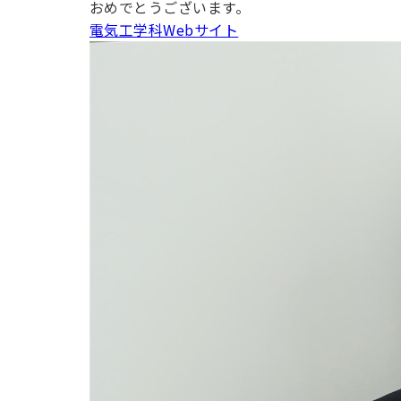
おめでとうございます。
用化学
NU就職ナビ
キャンパス案内
学科／
学科／
科／情
日大理工の教育
総合型選抜
科／専
電気工学科Webサイト
専攻
専攻
報科学
一般選抜 N全学
インターンシップについて
攻
新たなタグライン、VIについて
帰国生選抜/外国人留学生選抜
専攻
一般選抜 A個別
入学者納入金
総合型選抜
物理学
量子理
数学科
地理学
令和9年度 入学者選抜日程
編入学試験（一
科／専
工学専
／専攻
専攻
攻
攻
短期大学部
日本大学短期大学部（理工学部併
設・船橋校舎）
行きたい学科を選べる