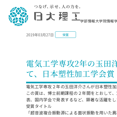
NEWS
学部情報
大学院情報
2019年03月27日
受賞
理工学部概要
大学院概要
理工学部学科情報
大学院・研究情報
学生生活
在学生用就職支援情報 ―セミナー・講座・
教育情報について（
入試情報・大学院の
学生生活施設案内
就職支援体制
相談等―
理念・教育目標
教育理念
入学者選抜募集人員
理工学研究所
学生食堂
交通シ
教育研究上の目
入試情報
情報教育研究セ
スポーツ施設（
就職支援体制
海洋建
土木工
建築学
学校推薦型選抜
個別相談コーナー
ステム
築工学
学科／
科／専
理工学部長からのメッセージ
研究科長メッセージ
令和8年度 出身校別合格者数
理工学研究所研究ジャーナル
サークル紹介
各学科の教育研
社会人大学院制
テクノプレース1
CSTギャラリー
公務員試験対策
型選抜（募集要
工学科
科／専
電気工学専攻2年の玉田
専攻
2028.3卒向け
攻
／専攻
攻
沿革
学位取得状況
一般選抜 N全学統一方式 第1期
理工学部学術講演会
学部内イベント
入学者受入方針
大学院の各種支
科学技術資料セ
八海山セミナー
教員採用試験対
一般選抜募集要
就職・キャリア形成プログラム
て、日本塑性加工学会賞
リシー）
（CST MUSEU
理工学部データ
大学院進学のススメ
一般選抜 A個別方式
研究者情報
学部内施設情報
資格・検定
校友枠選抜
2027.3卒向け
日本大学理工学部の
まちづ
精密機
航空宇
プラズマ理工学
機械工
就職・キャリア形成プログラム
大学組織図
教育情報
くり工
一般選抜 C共通テスト利用方式
日本大学研究情報データベース
械工学
図書館
キャリアデザイ
宙工学
ニューストピッ
資格課程
電気工学専攻２年の玉田洋介さんが日本塑性加
学科／
学科／
第1期
科／専
測量実習センタ
科／専
公務員試験対策
この賞は、博士前期課程の２年間をとおして、
専攻
自己点検・評価
留学生
海外からの研究訪問
防災情報
よくあるご質問
海外学術交流
専攻
攻
攻
一般選抜 C共通テスト利用方式
表、国内学会で発表するなど、顕著な活躍をし
教員採用試験支援
地域連携・地域貢献活動
海外学術交流
一般教育
第2期
受賞タイトル
入学試験出願前
就職対策情報冊子PDF版
応用情
日本大学大学院 特別講義
「超音波複合振動源による面状振動を用いた異
物質応
FD活動
等）
一般選抜 N全学統一方式 第2期
電気工
電子工
報工学