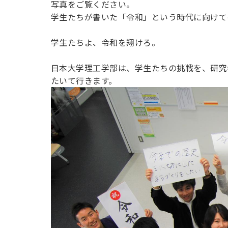
写真をご覧ください。
用化学
NU就職ナビ
キャンパス案内
学科／
学科／
科／情
日大理工の教育
総合型選抜
科／専
学生たちが書いた「令和」という時代に向けて
専攻
専攻
報科学
一般選抜 N全学
インターンシップについて
攻
新たなタグライン、VIについて
帰国生選抜/外国人留学生選抜
専攻
一般選抜 A個別
学生たちよ、令和を翔けろ。
入学者納入金
総合型選抜
物理学
量子理
数学科
地理学
日本大学理工学部は、学生たちの挑戦を、研究
令和9年度 入学者選抜日程
編入学試験（一
科／専
工学専
／専攻
専攻
たいて行きます。
攻
攻
短期大学部
日本大学短期大学部（理工学部併
設・船橋校舎）
行きたい学科を選べる