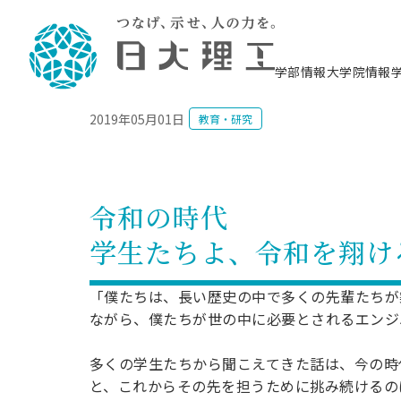
NEWS
学部情報
大学院情報
2019年05月01日
教育・研究
理工学部概要
大学院概要
理工学部学科情報
大学院・研究情報
学生生活
在学生用就職支援情報 ―セミナー・講座・
教育情報について（
入試情報・大学院の
学生生活施設案内
就職支援体制
相談等―
理念・教育目標
教育理念
入学者選抜募集人員
理工学研究所
学生食堂
交通シ
教育研究上の目
入試情報
情報教育研究セ
スポーツ施設（
就職支援体制
海洋建
土木工
建築学
学校推薦型選抜
個別相談コーナー
ステム
築工学
学科／
科／専
理工学部長からのメッセージ
研究科長メッセージ
令和8年度 出身校別合格者数
理工学研究所研究ジャーナル
サークル紹介
各学科の教育研
社会人大学院制
テクノプレース1
CSTギャラリー
公務員試験対策
型選抜（募集要
工学科
科／専
令和の時代
専攻
2028.3卒向け
攻
／専攻
攻
沿革
学位取得状況
一般選抜 N全学統一方式 第1期
理工学部学術講演会
学部内イベント
入学者受入方針
大学院の各種支
科学技術資料セ
八海山セミナー
教員採用試験対
一般選抜募集要
就職・キャリア形成プログラム
学生たちよ、令和を翔け
リシー）
（CST MUSEU
理工学部データ
大学院進学のススメ
一般選抜 A個別方式
研究者情報
学部内施設情報
資格・検定
校友枠選抜
2027.3卒向け
日本大学理工学部の
まちづ
精密機
航空宇
プラズマ理工学
機械工
就職・キャリア形成プログラム
大学組織図
教育情報
くり工
一般選抜 C共通テスト利用方式
日本大学研究情報データベース
械工学
図書館
キャリアデザイ
宙工学
ニューストピッ
資格課程
「僕たちは、長い歴史の中で多くの先輩たちが
学科／
学科／
第1期
科／専
測量実習センタ
科／専
公務員試験対策
ながら、僕たちが世の中に必要とされるエンジ
専攻
自己点検・評価
留学生
海外からの研究訪問
防災情報
よくあるご質問
海外学術交流
専攻
攻
攻
一般選抜 C共通テスト利用方式
教員採用試験支援
地域連携・地域貢献活動
海外学術交流
一般教育
第2期
多くの学生たちから聞こえてきた話は、今の時
入学試験出願前
就職対策情報冊子PDF版
応用情
日本大学大学院 特別講義
と、これからその先を担うために挑み続けるの
物質応
FD活動
等）
一般選抜 N全学統一方式 第2期
電気工
電子工
報工学