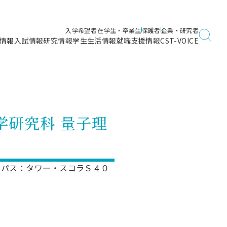
入学希望者
在学生・卒業生
保護者
企業・研究者
情報
入試情報
研究情報
学生生活情報
就職支援情報
CST-VOICE
デジタルガイドブック
海洋建築工学科／専攻
日本大学理工学部ガイド
日大理工に入って良かったこと
電子線利用研究施設
在学・卒業・成績等各種証明書発行
日大理工通信
女子こそサイエンス
量子科学研究所
通学・学割証の発行
工学研究科 量子理
理工サーキュラー
航空宇宙工学科／専攻
入試に関するお問い合わせ
健康診断証明書発行（＝保健室）
理工研News
制度
専攻
物質応用化学科／専攻
入試の多彩なポイント
学費
）
ター
ー
創設100周年記念サイト
ンパス：タワー・スコラＳ４０
量子理工学専攻
ンター
問い合わせ