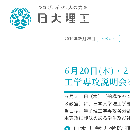
NEWS
2019年05月28日
イベント
理工学部概要
大学院・研究情報
学生生活
理工学部学科情報
在学生用就職
教育情報
大学院概
学生生活
理念・教育目標
入学者選抜募集人員
理工学研究所
学生食堂
土木工学科／専攻
個別相談
教育
教育
情報
スポ
学校
理工学部長からのメッセージ
令和8年度 出身校別合格者数
理工学研究所研究ジャーナル
サークル紹介
2028.
各学
研究
テク
CS
型選
6月20日(木)
まちづくり工学科／専攻
就職・キ
沿革
一般選抜 N全学統一方式 第1期
理工学部学術講演会
学部内イベント
入学
学位
科学
八海
一般
工学専攻説明会
2027.
リシ
（CS
理工学部データ
一般選抜 A個別方式
研究者情報
大学
学部
校友
電気工学科／専攻
就職・キ
日本大学
プラ
大学組織図
一般選抜 C共通テスト利用方式
日本大学研究情報データベース
教育
図書
ニュ
資格
６月２０日（木）（船橋キャ
公務員試
第1期
測量
物理学科／専攻
３教室）に、日本大学理工学部
自己点検・評価
海外からの研究訪問
留学
防災
よく
海外
教員採用
短期大学部
一般選抜 C共通テスト利用方式
当日は、量子理工学専攻各分
地域連携・地域貢献活動
海外
一般
日本大学短期大学部（理工学部併
第2期
就職対策
本専攻に興味のある学生及び
入学
設・船橋校舎）
日本大学大学院 特別講義
FD活
等）
日本大学大学院理
一般選抜 N全学統一方式 第2期
NU就職