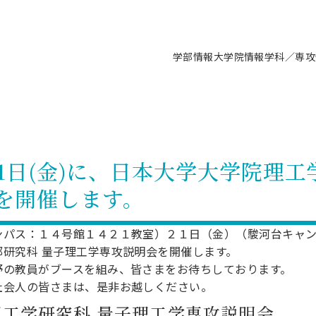
学部情報
大学院情報
学科／専攻
支援情報 ―セミナー・講座・相談等―
について（情報公開）
要
施設案内
キャンパス情報
入試情報・大学院の各種支援制度
学生生活サポート情報
就職支援体制
コーナー
研究上の目的に関する情報
理念
教育研究センター
ーツ施設（船橋校舎）
交通システム工学科／専攻
駿河台キャンパス
入試情報
入試日程
大型構造物試験センター
学生支援室（学生相談窓口）
建築学科／専攻
就職支援体制
推薦型選抜・編入学試験・総合
3卒向け
科の教育研究上の目的
科長メッセージ
ノプレース15
Tギャラリー（駿河台校舎）
船橋キャンパス
社会人大学院制度
募集人数
空気力学研究センター
障がい学生支援
公務員試験対策
抜（募集要項など）
・21日(金)に、日本大学大学院理
機械工学科／専攻
精密機械工学科／専攻
ャリア形成プログラム
者受入方針（アドミッション・ポ
取得状況
技術資料センター
山セミナーハウス
研究施設
大学院の各種支援制度
出願資格・認定
材料創造研究センター
学生寮・アパート紹介
教員採用試験対策
選抜募集要項
を開催します。
3卒向け
ー）
T MUSEUM）
院進学のススメ
内施設情報
未来博士工房
選考方法
先端材料科学センター
日本大学学生生徒等総合保障
資格・検定
枠選抜
電子工学科／専攻
応用情報工学科／情報科学
ャリア形成プログラム
理工学部の取り組み
ズマ理工学研究施設
情報
館
パワーアップセンター（PUC
入学者納入金
環境・防災都市共同研究セン
奨学金制度
キャリアデザインセンタ
ーストピックス
課程
ンパス：１４号館１４２１教室）２１日（金）（駿河台キャ
験対策
実習センター
数学科／専攻
地理学専攻
研究科 量子理工学専攻説明会を開催します。
生
情報
募集要項
マイクロ機能デバイス研究セ
保健室
あるご質問
学術交流
試験支援
野の教員がブースを組み、皆さまをお待ちしております。
学術交流
過去問題・解答・出題意図
工作技術センター
留学生制度
教育
情報冊子PDF版
社会人の皆さまは、是非お越しください。
試験出願前の相談（受験上の配慮
受験上の配慮等について
交通総合試験路
動
工学研究科 量子理工学専攻説明会
ナビ