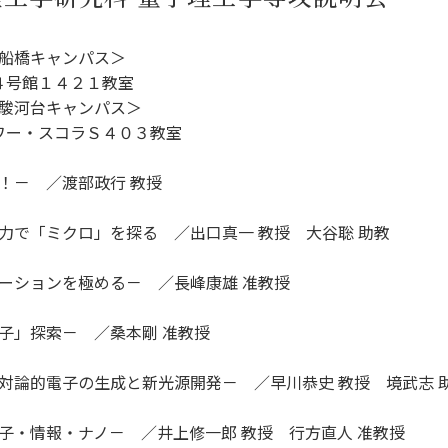
理工学研究所
理工の教育プログラム
ンシップについて
選抜 N全学統一方式
研究事務課
船橋キャンパス＞
選抜 A個別方式
４号館１４２１教室
型選抜
駿河台キャンパス＞
ワー・スコラＳ４０３教室
学試験（一般）
！－ ／渡部政行 教授
力で「ミクロ」を探る ／出口真一 教授 大谷聡 助教
ーションを極める－ ／長峰康雄 准教授
子」探索－ ／桑本剛 准教授
対論的電子の生成と新光源開発－ ／早川恭史 教授 境武志 
子・情報・ナノ－ ／井上修一郎 教授 行方直人 准教授