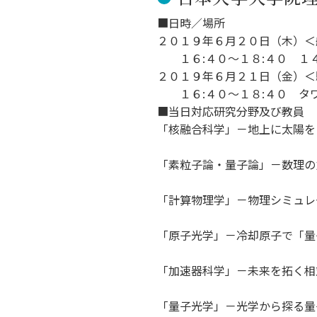
キャンパス案内
日大
総合型選抜
インター
■日時／場所
一般
行きたい学科を選べる
新たなタグライン、VIについて
２０１９年６月２０日（木）＜
帰国生選抜/外国人留学生選抜
一般
１６:４０～１８:４０ １
入学者納入金
総合
２０１９年６月２１日（金）＜
１６:４０～１８:４０ タ
令和9年度 入学者選抜日程
編入
■当日対応研究分野及び教員
「核融合科学」－地上に太陽を
「素粒子論・量子論」－数理の
「計算物理学」－物理シミュレ
「原子光学」－冷却原子で「量
「加速器科学」－未来を拓く相
「量子光学」－光学から探る量