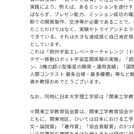
用化学
NU就職ナビ
キャンパス案内
学科／
学科／
科／情
実践により、例えば、あるミッションを遂行す
日大理工の教育
総合型選抜
科／専
専攻
専攻
報科学
一般選抜 N全学
インターンシップについて
ばならず、プレゼン能力、ミッション成功の確
攻
新たなタグライン、VIについて
帰国生選抜/外国人留学生選抜
専攻
一般選抜 A個別
断での開発製作、交渉等が必要であることで、
たことだけではなく、実験やトライアンドエラ
入学者納入金
総合型選抜
物理学
量子理
できている。それは大きな達成感と自己肯定感
数学科
地理学
令和9年度 入学者選抜日程
編入学試験（一
科／専
工学専
としています。
／専攻
専攻
攻
攻
これは「欧州宇宙エレベーターチャレンジ（ドイ
短期大学部
テザー移動ロボット宇宙空間実験の実施」「超小
日本大学短期大学部（理工学部併
ン、3機の超小型衛星の開発・運用実績」「国際超
設・船橋校舎）
人間コンテスト 最多出場・最多優勝」等など
青木教授おめでとうございます。
行きたい学科を選べる
なお、同時に日本大学理工学部は「関東工学教
※関東工学教育協会賞は、関東工学教育協会が
ともに、関東地区、ひいては日本における工学
文・論説賞」「著作賞」「協会貢献賞」の5つ
いて効果的な業績をあげた個人または団体に対