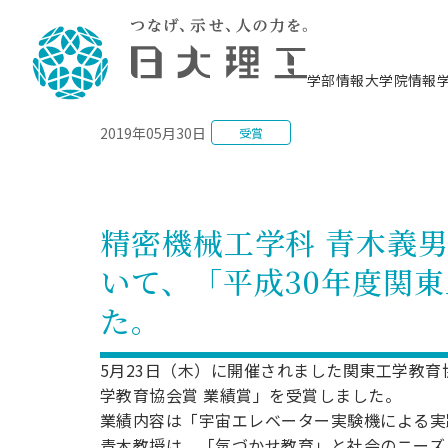
NEWS
学部情報
大学院情報
2019年05月30日
受賞
理工学部概要
大学院概要
理工学部学科情報
大学院・研究情報
学生生活
在学生用就職支援情報 ―セミナー・講座・
教育情報について（
入試情報・大学院の
学生生活施設案内
就職支援体制
相談等―
理念・教育目標
教育理念
入学者選抜募集人員
理工学研究所
学生食堂
交通シ
教育研究上の目
入試情報
情報教育研究セ
スポーツ施設（
就職支援体制
海洋建
土木工
建築学
学校推薦型選抜
個別相談コーナー
ステム
築工学
学科／
科／専
理工学部長からのメッセージ
研究科長メッセージ
令和8年度 出身校別合格者数
理工学研究所研究ジャーナル
サークル紹介
各学科の教育研
社会人大学院制
テクノプレース1
CSTギャラリー
公務員試験対策
型選抜（募集要
工学科
科／専
精密機械工学科 青木義
専攻
2028.3卒向け
攻
／専攻
攻
沿革
学位取得状況
一般選抜 N全学統一方式 第1期
理工学部学術講演会
学部内イベント
入学者受入方針
大学院の各種支
科学技術資料セ
八海山セミナー
教員採用試験対
一般選抜募集要
就職・キャリア形成プログラム
いて、「平成30年度関
リシー）
（CST MUSEU
理工学部データ
大学院進学のススメ
一般選抜 A個別方式
研究者情報
学部内施設情報
資格・検定
校友枠選抜
2027.3卒向け
日本大学理工学部の
まちづ
精密機
航空宇
プラズマ理工学
た。
機械工
就職・キャリア形成プログラム
大学組織図
教育情報
くり工
一般選抜 C共通テスト利用方式
日本大学研究情報データベース
械工学
図書館
キャリアデザイ
宙工学
ニューストピッ
資格課程
学科／
学科／
第1期
科／専
測量実習センタ
科／専
公務員試験対策
専攻
自己点検・評価
留学生
海外からの研究訪問
防災情報
よくあるご質問
海外学術交流
専攻
攻
攻
5月23日（木）に開催されました関東工学教育
一般選抜 C共通テスト利用方式
教員採用試験支援
地域連携・地域貢献活動
海外学術交流
学教育協会賞 業績賞」を受賞しました。
一般教育
第2期
入学試験出願前
業績内容は「宇宙エレベーター実験機による実
就職対策情報冊子PDF版
応用情
日本大学大学院 特別講義
物質応
FD活動
等）
一般選抜 N全学統一方式 第2期
電気工
青木教授は、「気づかせ教育」と社会のニーズ
電子工
報工学