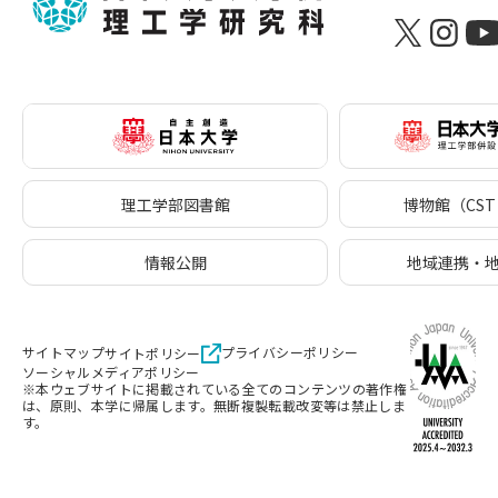
理工学部図書館
博物館（CST 
情報公開
地域連携・
サイトマップ
プライバシーポリシー
サイトポリシー
ソーシャルメディアポリシー
※本ウェブサイトに掲載されている全てのコンテンツの著作権
は、原則、本学に帰属します。無断複製転載改変等は禁止しま
す。