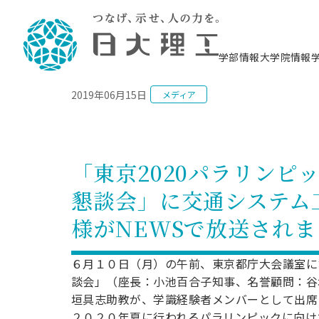
NEWS
学部情報
大学院情報
2019年06月15日
メディア
理工学部概要
大学院概要
理工学部学科情報
大学院・研究情報
学生生活
在学生用就職支援情報 ―セミナー・講座・
教育情報について（
入試情報・大学院の
学生生活施設案内
就職支援体制
相談等―
理念・教育目標
教育理念
入学者選抜募集人員
理工学研究所
学生食堂
交通シ
教育研究上の目
入試情報
情報教育研究セ
スポーツ施設（
就職支援体制
海洋建
土木工
建築学
学校推薦型選抜
個別相談コーナー
ステム
築工学
学科／
科／専
理工学部長からのメッセージ
研究科長メッセージ
令和8年度 出身校別合格者数
理工学研究所研究ジャーナル
サークル紹介
各学科の教育研
社会人大学院制
テクノプレース1
CSTギャラリー
公務員試験対策
型選抜（募集要
工学科
科／専
「東京2020パラリン
専攻
2028.3卒向け
攻
／専攻
攻
沿革
学位取得状況
一般選抜 N全学統一方式 第1期
理工学部学術講演会
学部内イベント
入学者受入方針
大学院の各種支
科学技術資料セ
八海山セミナー
教員採用試験対
一般選抜募集要
就職・キャリア形成プログラム
懇談会」に交通システム
リシー）
（CST MUSEU
理工学部データ
大学院進学のススメ
一般選抜 A個別方式
研究者情報
学部内施設情報
資格・検定
校友枠選抜
2027.3卒向け
日本大学理工学部の
まちづ
精密機
航空宇
プラズマ理工学
様がNEWSで放送され
機械工
就職・キャリア形成プログラム
大学組織図
教育情報
くり工
一般選抜 C共通テスト利用方式
日本大学研究情報データベース
械工学
図書館
キャリアデザイ
宙工学
ニューストピッ
資格課程
学科／
学科／
第1期
科／専
測量実習センタ
科／専
公務員試験対策
専攻
自己点検・評価
留学生
海外からの研究訪問
防災情報
よくあるご質問
海外学術交流
専攻
攻
攻
６月１０日（月）の午前、東京都庁大会議室に
一般選抜 C共通テスト利用方式
教員採用試験支援
地域連携・地域貢献活動
海外学術交流
談会」（座長：小池百合子知事、名誉顧問：谷
一般教育
第2期
入学試験出願前
垣具志助教が、学識経験者メンバーとして出席
就職対策情報冊子PDF版
応用情
日本大学大学院 特別講義
物質応
FD活動
等）
一般選抜 N全学統一方式 第2期
電気工
２０２０年夏に行われるパラリンピックに向け
電子工
報工学