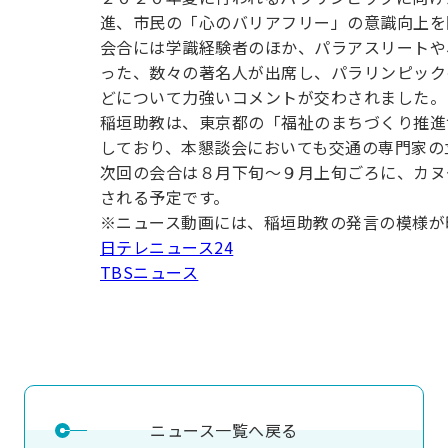
用化学
NU就職ナビ
キャンパス案内
学科／
学科／
科／情
進、市民の「心のバリアフリー」の意識向上を
日大理工の教育
総合型選抜
科／専
専攻
専攻
報科学
一般選抜 N全学
インターンシップについて
会合には学識経験者のほか、パラアスリートや
攻
新たなタグライン、VIについて
帰国生選抜/外国人留学生選抜
専攻
一般選抜 A個別
った、数々の著名人が出席し、パラリンピック
どについて力強いコメントが交わされました。
入学者納入金
総合型選抜
物理学
量子理
稲垣助教は、東京都の「福祉のまちづくり推進
数学科
地理学
令和9年度 入学者選抜日程
編入学試験（一
科／専
工学専
しており、本懇談会においても交通の専門家の
／専攻
専攻
攻
攻
次回の会合は８月下旬～９月上旬ごろに、カヌ
短期大学部
される予定です。
日本大学短期大学部（理工学部併
※ニュース動画には、稲垣助教の発言の模様が
設・船橋校舎）
日テレニュース24
TBSニュース
行きたい学科を選べる
ニュース一覧へ戻る