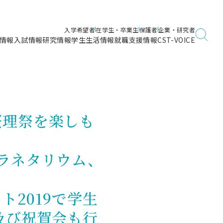
入学希望者
在学生・卒業生
保護者
企業・研究者
情報
入試情報
研究情報
学生生活情報
就職支援情報
CST-VOICE
デジタルガイドブック
海洋建築工学科／専攻
日本大学理工学部ガイド
日大理工に入って良かったこと
電子線利用研究施設
在学・卒業・成績等各種証明書発行
日大理工通信
女子こそサイエンス
量子科学研究所
通学・学割証の発行
桜理祭を楽しも
理工サーキュラー
航空宇宙工学科／専攻
入試に関するお問い合わせ
健康診断証明書発行（＝保健室）
理工研News
制度
専攻
物質応用化学科／専攻
入試の多彩なポイント
学費
ラネタリウム、
）
ター
ー
創設100周年記念サイト
量子理工学専攻
ンター
問い合わせ
2019で学生
及び祝賀会も行