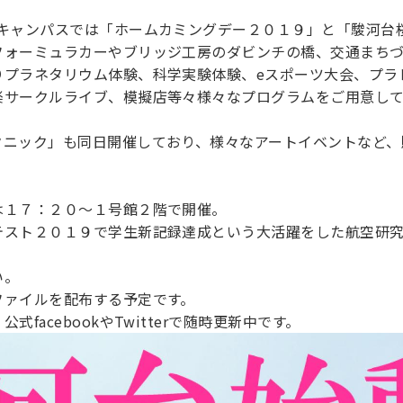
台キャンパスでは「ホームカミングデー２０１９」と「駿河台
フォーミュラカーやブリッジ工房のダビンチの橋、交通まち
りプラネタリウム体験、科学実験体験、eスポーツ大会、プラ
楽サークルライブ、模擬店等々様々なプログラムをご用意し
クニック」も同日開催しており、様々なアートイベントなど、
は１７：２０～１号館２階で開催。
テスト２０１９で学生新記録達成という大活躍をした航空研
い。
ファイルを配布する予定です。
facebookやTwitterで随時更新中です。