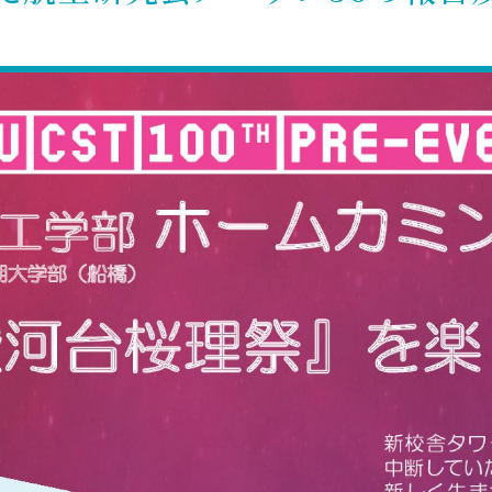
理工学研究所
理工の教育プログラム
ンシップについて
選抜 N全学統一方式
研究事務課
選抜 A個別方式
型選抜
学試験（一般）