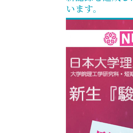
います。
キャンパス案内
日大
総合型選抜
インター
一般
行きたい学科を選べる
新たなタグライン、VIについて
帰国生選抜/外国人留学生選抜
一般
入学者納入金
総合
令和9年度 入学者選抜日程
編入