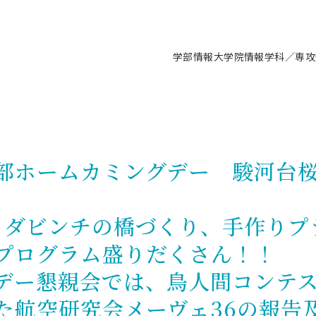
学部情報
大学院情報
学科／専攻
支援情報 ―セミナー・講座・相談等―
について（情報公開）
要
施設案内
キャンパス情報
入試情報・大学院の各種支援制度
学生生活サポート情報
就職支援体制
コーナー
研究上の目的に関する情報
理念
教育研究センター
ーツ施設（船橋校舎）
交通システム工学科／専攻
駿河台キャンパス
入試情報
入試日程
大型構造物試験センター
学生支援室（学生相談窓口）
建築学科／専攻
就職支援体制
推薦型選抜・編入学試験・総合
3卒向け
科の教育研究上の目的
科長メッセージ
ノプレース15
Tギャラリー（駿河台校舎）
船橋キャンパス
社会人大学院制度
募集人数
空気力学研究センター
障がい学生支援
公務員試験対策
抜（募集要項など）
部ホームカミングデー 駿河台
機械工学科／専攻
精密機械工学科／専攻
ャリア形成プログラム
者受入方針（アドミッション・ポ
取得状況
技術資料センター
山セミナーハウス
研究施設
大学院の各種支援制度
出願資格・認定
材料創造研究センター
学生寮・アパート紹介
教員採用試験対策
選抜募集要項
3卒向け
ー）
T MUSEUM）
院進学のススメ
内施設情報
未来博士工房
選考方法
先端材料科学センター
日本大学学生生徒等総合保障
資格・検定
枠選抜
電子工学科／専攻
応用情報工学科／情報科学
ャリア形成プログラム
理工学部の取り組み
ズマ理工学研究施設
、ダビンチの橋づくり、手作りプ
情報
館
パワーアップセンター（PUC
入学者納入金
環境・防災都市共同研究セン
奨学金制度
キャリアデザインセンタ
ーストピックス
課程
験対策
実習センター
数学科／専攻
地理学専攻
プログラム盛りだくさん！！
生
情報
募集要項
マイクロ機能デバイス研究セ
保健室
あるご質問
学術交流
試験支援
デー懇親会では、鳥人間コンテスト
学術交流
過去問題・解答・出題意図
工作技術センター
留学生制度
教育
情報冊子PDF版
試験出願前の相談（受験上の配慮
た航空研究会メーヴェ36の報告
受験上の配慮等について
交通総合試験路
動
ナビ