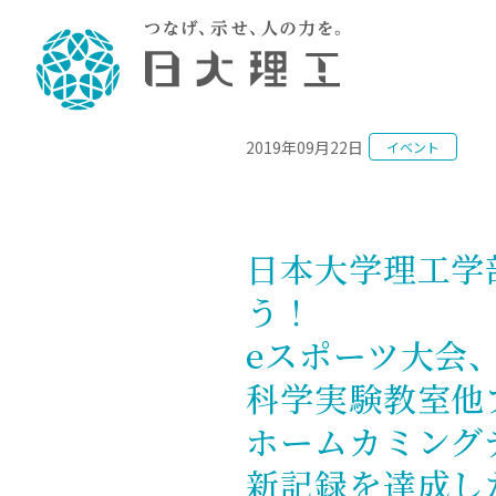
NEWS
2019年09月22日
イベント
理工学部概要
大学院・研究情報
学生生活
理工学部学科情報
在学生用就職
教育情報
大学院概
学生生活
理念・教育目標
入学者選抜募集人員
理工学研究所
学生食堂
土木工学科／専攻
個別相談
教育
教育
情報
スポ
学校
理工学部長からのメッセージ
令和8年度 出身校別合格者数
理工学研究所研究ジャーナル
サークル紹介
2028.
各学
研究
テク
CS
型選
日本大学理工学
まちづくり工学科／専攻
就職・キ
沿革
一般選抜 N全学統一方式 第1期
理工学部学術講演会
学部内イベント
入学
学位
科学
八海
一般
う！
2027.
リシ
（CS
理工学部データ
一般選抜 A個別方式
研究者情報
大学
学部
校友
電気工学科／専攻
就職・キ
日本大学
プラ
eスポーツ大会
大学組織図
一般選抜 C共通テスト利用方式
日本大学研究情報データベース
教育
図書
ニュ
資格
公務員試
第1期
測量
物理学科／専攻
科学実験教室他
自己点検・評価
海外からの研究訪問
留学
防災
よく
海外
教員採用
短期大学部
一般選抜 C共通テスト利用方式
ホームカミング
地域連携・地域貢献活動
海外
一般
日本大学短期大学部（理工学部併
第2期
就職対策
入学
設・船橋校舎）
新記録を達成し
日本大学大学院 特別講義
FD活
等）
一般選抜 N全学統一方式 第2期
NU就職