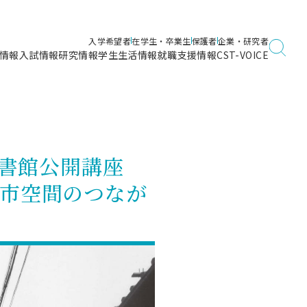
入学希望者
在学生・卒業生
保護者
企業・研究者
情報
入試情報
研究情報
学生生活情報
就職支援情報
CST-VOICE
デジタルガイドブック
海洋建築工学科／専攻
日本大学理工学部ガイド
日大理工に入って良かったこと
電子線利用研究施設
在学・卒業・成績等各種証明書発行
日大理工通信
女子こそサイエンス
量子科学研究所
通学・学割証の発行
部図書館公開講座
理工サーキュラー
航空宇宙工学科／専攻
入試に関するお問い合わせ
健康診断証明書発行（＝保健室）
理工研News
都市空間のつなが
制度
専攻
物質応用化学科／専攻
入試の多彩なポイント
学費
）
ター
ー
創設100周年記念サイト
量子理工学専攻
ンター
問い合わせ