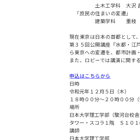
土木工学科 大沢 昌
「庶民の住まいの変遷」
建築学科 重枝 豊
現在東京は日本の首都として
第３５回公開講座『水都・江
ら東京への変遷を、都市計画
また、ロビーでは講演に関す
申込はこちらから
日時
令和元年１２月５日（木）
１８時００分～２０時００分（
場所
日本大学理工学部（駿河台校舎
タワー・スコラ１階 Ｓ１０１
講師
日本大学理工学部