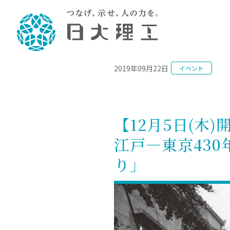
NEWS
2019年09月22日
イベント
理工学部概要
大学院・研究情報
学生生活
理工学部学科情報
在学生用就職
教育情報
大学院概
学生生活
理念・教育目標
入学者選抜募集人員
理工学研究所
学生食堂
土木工学科／専攻
個別相談
教育
教育
情報
スポ
学校
理工学部長からのメッセージ
令和8年度 出身校別合格者数
理工学研究所研究ジャーナル
サークル紹介
2028.
各学
研究
テク
CS
型選
【12月5日(
まちづくり工学科／専攻
就職・キ
沿革
一般選抜 N全学統一方式 第1期
理工学部学術講演会
学部内イベント
入学
学位
科学
八海
一般
江戸―東京43
2027.
リシ
（CS
理工学部データ
一般選抜 A個別方式
研究者情報
大学
学部
校友
電気工学科／専攻
就職・キ
日本大学
プラ
り」
大学組織図
一般選抜 C共通テスト利用方式
日本大学研究情報データベース
教育
図書
ニュ
資格
公務員試
第1期
測量
物理学科／専攻
自己点検・評価
海外からの研究訪問
留学
防災
よく
海外
教員採用
短期大学部
一般選抜 C共通テスト利用方式
地域連携・地域貢献活動
海外
一般
日本大学短期大学部（理工学部併
第2期
就職対策
入学
設・船橋校舎）
日本大学大学院 特別講義
FD活
等）
一般選抜 N全学統一方式 第2期
NU就職