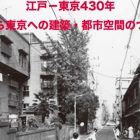
理工学研究所
理工の教育プログラム
ンシップについて
選抜 N全学統一方式
研究事務課
選抜 A個別方式
型選抜
学試験（一般）