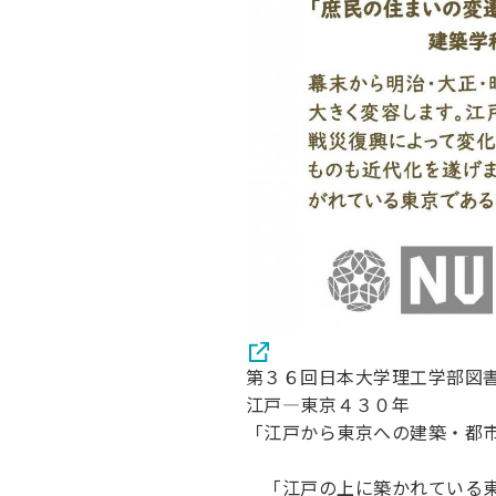
第３６回日本大学理工学部図
江戸―東京４３０年
「江戸から東京への建築・都
「江戸の上に築かれている