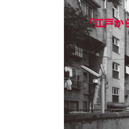
キャンパス案内
日大
総合型選抜
インター
一般
行きたい学科を選べる
新たなタグライン、VIについて
帰国生選抜/外国人留学生選抜
一般
入学者納入金
総合
令和9年度 入学者選抜日程
編入