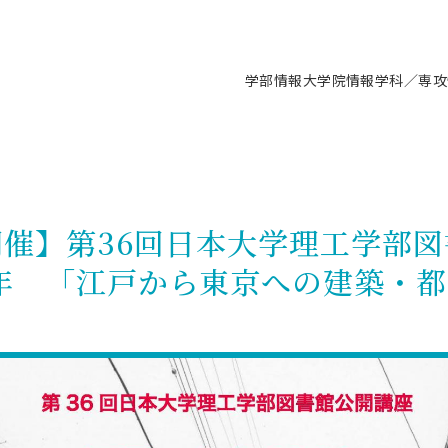
学部情報
大学院情報
学科／専攻
支援情報 ―セミナー・講座・相談等―
について（情報公開）
要
施設案内
キャンパス情報
入試情報・大学院の各種支援制度
学生生活サポート情報
就職支援体制
コーナー
研究上の目的に関する情報
理念
教育研究センター
ーツ施設（船橋校舎）
交通システム工学科／専攻
駿河台キャンパス
入試情報
入試日程
大型構造物試験センター
学生支援室（学生相談窓口）
建築学科／専攻
就職支援体制
推薦型選抜・編入学試験・総合
3卒向け
科の教育研究上の目的
科長メッセージ
ノプレース15
Tギャラリー（駿河台校舎）
船橋キャンパス
社会人大学院制度
募集人数
空気力学研究センター
障がい学生支援
公務員試験対策
抜（募集要項など）
木)開催】第36回日本大学理工学
機械工学科／専攻
精密機械工学科／専攻
ャリア形成プログラム
者受入方針（アドミッション・ポ
取得状況
技術資料センター
山セミナーハウス
研究施設
大学院の各種支援制度
出願資格・認定
材料創造研究センター
学生寮・アパート紹介
教員採用試験対策
選抜募集要項
0年 「江戸から東京への建築・
3卒向け
ー）
T MUSEUM）
院進学のススメ
内施設情報
未来博士工房
選考方法
先端材料科学センター
日本大学学生生徒等総合保障
資格・検定
枠選抜
電子工学科／専攻
応用情報工学科／情報科学
ャリア形成プログラム
理工学部の取り組み
ズマ理工学研究施設
情報
館
パワーアップセンター（PUC
入学者納入金
環境・防災都市共同研究セン
奨学金制度
キャリアデザインセンタ
ーストピックス
課程
験対策
実習センター
数学科／専攻
地理学専攻
生
情報
募集要項
マイクロ機能デバイス研究セ
保健室
あるご質問
学術交流
試験支援
学術交流
過去問題・解答・出題意図
工作技術センター
留学生制度
教育
情報冊子PDF版
試験出願前の相談（受験上の配慮
受験上の配慮等について
交通総合試験路
動
ナビ