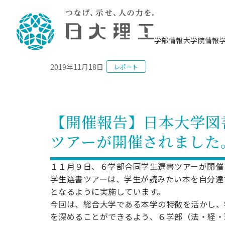
NEWS
学部情報
大学院情報
2019年11月18日
レポート
理工学部概要
大学院概要
理工学部学科情報
大学院・研究情報
学生生活
在学生用就職支援情報 ―セミナー・講座・
教育情報について（
入試情報・大学院の
学生生活施設案内
就職支援体制
相談等―
理念・教育目標
教育理念
入学者選抜募集人員
理工学研究所
学生食堂
交通シ
教育研究上の目
入試情報
情報教育研究セ
スポーツ施設（
就職支援体制
海洋建
土木工
建築学
学校推薦型選抜
個別相談コーナー
ステム
築工学
学科／
科／専
理工学部長からのメッセージ
研究科長メッセージ
令和8年度 出身校別合格者数
理工学研究所研究ジャーナル
サークル紹介
各学科の教育研
社会人大学院制
テクノプレース1
CSTギャラリー
公務員試験対策
型選抜（募集要
工学科
科／専
【開催報告】日本大学図
専攻
2028.3卒向け
攻
／専攻
攻
沿革
学位取得状況
一般選抜 N全学統一方式 第1期
理工学部学術講演会
学部内イベント
入学者受入方針
大学院の各種支
科学技術資料セ
八海山セミナー
教員採用試験対
一般選抜募集要
就職・キャリア形成プログラム
ツアーが開催されました
リシー）
（CST MUSEU
理工学部データ
大学院進学のススメ
一般選抜 A個別方式
研究者情報
学部内施設情報
資格・検定
校友枠選抜
2027.3卒向け
日本大学理工学部の
まちづ
精密機
航空宇
プラズマ理工学
機械工
就職・キャリア形成プログラム
大学組織図
教育情報
くり工
一般選抜 C共通テスト利用方式
日本大学研究情報データベース
械工学
図書館
キャリアデザイ
宙工学
ニューストピッ
資格課程
１１月９日、６学部合同学生選書ツアーが開催
学科／
学科／
第1期
科／専
測量実習センタ
科／専
公務員試験対策
学生選書ツアーは、学生が読みたい本を自分達
専攻
自己点検・評価
留学生
海外からの研究訪問
防災情報
よくあるご質問
海外学術交流
専攻
攻
攻
一般選抜 C共通テスト利用方式
となるように実施しています。
教員採用試験支援
地域連携・地域貢献活動
海外学術交流
一般教育
第2期
今回は、総合大学である本学の特徴を活かし、
入学試験出願前
就職対策情報冊子PDF版
応用情
日本大学大学院 特別講義
を深めることができるよう、６学部（法・経・
物質応
FD活動
等）
一般選抜 N全学統一方式 第2期
電気工
電子工
報工学