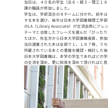
当日は、４０名の学生（法６・経３・理工１８
用化学
NU就職ナビ
キャンパス案内
学科／
学科／
科／情
日大理工の教育
総合型選抜
科／専
課の職員が参加しました。
専攻
専攻
報科学
一般選抜 N全学
インターンシップについて
攻
新たなタグライン、VIについて
学生は、学部混合の９チームに分かれ、前半は
帰国生選抜/外国人留学生選抜
専攻
一般選抜 A個別
する本を選び、後半は日本大学図書館理工学部
入学者納入金
総合型選抜
のLA（Library Associate）が交
物理学
量子理
数学科
地理学
テーマと合致したフレーズを選んだ「ぴったり
令和9年度 入学者選抜日程
編入学試験（一
科／専
工学専
／専攻
専攻
たほか、先生方から日本大学図書館長賞、参加
攻
攻
当日選書された本は全部で１，１８７冊、うち
短期大学部
所蔵されている本との重複を確認・検討した後
日本大学短期大学部（理工学部併
日本大学図書館は、本学の学生であればどの学
設・船橋校舎）
の交流を深め、更に知見を深めて頂ければと思
行きたい学科を選べる