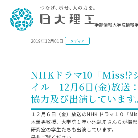
NEWS
学部情報
大学院情報
2019年12月01日
メディア
理工学部概要
大学院概要
理工学部学科情報
大学院・研究情報
学生生活
在学生用就職支援情報 ―セミナー・講座・
教育情報について（
入試情報・大学院の
学生生活施設案内
就職支援体制
相談等―
理念・教育目標
教育理念
入学者選抜募集人員
理工学研究所
学生食堂
交通シ
教育研究上の目
入試情報
情報教育研究セ
スポーツ施設（
就職支援体制
海洋建
土木工
建築学
学校推薦型選抜
個別相談コーナー
ステム
築工学
学科／
科／専
理工学部長からのメッセージ
研究科長メッセージ
令和8年度 出身校別合格者数
理工学研究所研究ジャーナル
サークル紹介
各学科の教育研
社会人大学院制
テクノプレース1
CSTギャラリー
公務員試験対策
型選抜（募集要
工学科
科／専
NHKドラマ10「Mis
専攻
2028.3卒向け
攻
／専攻
攻
沿革
学位取得状況
一般選抜 N全学統一方式 第1期
理工学部学術講演会
学部内イベント
入学者受入方針
大学院の各種支
科学技術資料セ
八海山セミナー
教員採用試験対
一般選抜募集要
就職・キャリア形成プログラム
イル」12月6日(金)放
リシー）
（CST MUSEU
理工学部データ
大学院進学のススメ
一般選抜 A個別方式
研究者情報
学部内施設情報
資格・検定
校友枠選抜
2027.3卒向け
日本大学理工学部の
まちづ
精密機
航空宇
プラズマ理工学
協力及び出演しています
機械工
就職・キャリア形成プログラム
大学組織図
教育情報
くり工
一般選抜 C共通テスト利用方式
日本大学研究情報データベース
械工学
図書館
キャリアデザイ
宙工学
ニューストピッ
資格課程
学科／
学科／
第1期
科／専
測量実習センタ
科／専
公務員試験対策
専攻
自己点検・評価
留学生
海外からの研究訪問
防災情報
よくあるご質問
海外学術交流
専攻
攻
攻
１２月６日（金）放送のNHK ドラマ１０「M
一般選抜 C共通テスト利用方式
教員採用試験支援
地域連携・地域貢献活動
海外学術交流
木義男教授、大学院１年小池魁舟さんらが撮影
一般教育
第2期
入学試験出願前
研究室の学生たちも出演しています。
就職対策情報冊子PDF版
応用情
日本大学大学院 特別講義
物質応
FD活動
等）
一般選抜 N全学統一方式 第2期
電気工
是非ご覧ください。
電子工
報工学