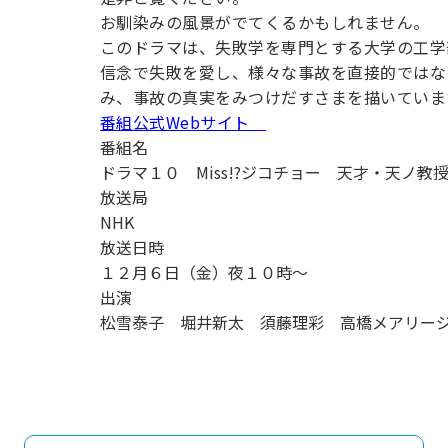
用化学
NU就職ナビ
キャンパス案内
学科／
学科／
科／情
お馴染みの風景がでてくるかもしれません。
日大理工の教育
総合型選抜
科／専
専攻
専攻
報科学
一般選抜 N全学
インターンシップについて
このドラマは、失敗学を専門とする大学の工学
攻
新たなタグライン、VIについて
帰国生選抜/外国人留学生選抜
専攻
一般選抜 A個別
信念で失敗を愛し、様々な事故を直接的ではな
み、事故の真実をみつけだすさまを描いていま
入学者納入金
総合型選抜
物理学
量子理
番組公式Webサイト
数学科
地理学
令和9年度 入学者選抜日程
編入学試験（一
科／専
工学専
番組名
／専攻
専攻
攻
攻
ドラマ１０ Miss!?ジコチョー 天才・天ノ教
短期大学部
放送局
日本大学短期大学部（理工学部併
NHK
設・船橋校舎）
放送日時
１２月６日（金）夜１０時～
出演
行きたい学科を選べる
松雪泰子 堀井新太 須藤理彩 高橋メアリー