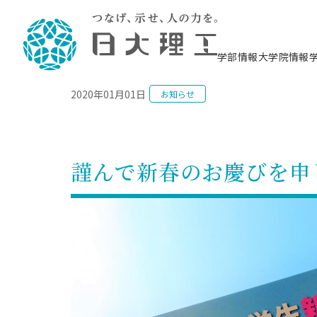
NEWS
学部情報
大学院情報
2020年01月01日
お知らせ
理工学部概要
大学院概要
理工学部学科情報
大学院・研究情報
学生生活
在学生用就職支援情報 ―セミナー・講座・
教育情報について（
入試情報・大学院の
学生生活施設案内
就職支援体制
相談等―
理念・教育目標
教育理念
入学者選抜募集人員
理工学研究所
学生食堂
交通シ
教育研究上の目
入試情報
情報教育研究セ
スポーツ施設（
就職支援体制
海洋建
土木工
建築学
学校推薦型選抜
個別相談コーナー
ステム
築工学
学科／
科／専
理工学部長からのメッセージ
研究科長メッセージ
令和8年度 出身校別合格者数
理工学研究所研究ジャーナル
サークル紹介
各学科の教育研
社会人大学院制
テクノプレース1
CSTギャラリー
公務員試験対策
型選抜（募集要
工学科
科／専
謹んで新春のお慶びを申
専攻
2028.3卒向け
攻
／専攻
攻
沿革
学位取得状況
一般選抜 N全学統一方式 第1期
理工学部学術講演会
学部内イベント
入学者受入方針
大学院の各種支
科学技術資料セ
八海山セミナー
教員採用試験対
一般選抜募集要
就職・キャリア形成プログラム
リシー）
（CST MUSEU
理工学部データ
大学院進学のススメ
一般選抜 A個別方式
研究者情報
学部内施設情報
資格・検定
校友枠選抜
2027.3卒向け
日本大学理工学部の
まちづ
精密機
航空宇
プラズマ理工学
機械工
就職・キャリア形成プログラム
大学組織図
教育情報
くり工
一般選抜 C共通テスト利用方式
日本大学研究情報データベース
械工学
図書館
キャリアデザイ
宙工学
ニューストピッ
資格課程
学科／
学科／
第1期
科／専
測量実習センタ
科／専
公務員試験対策
専攻
自己点検・評価
留学生
海外からの研究訪問
防災情報
よくあるご質問
海外学術交流
専攻
攻
攻
一般選抜 C共通テスト利用方式
教員採用試験支援
地域連携・地域貢献活動
海外学術交流
一般教育
第2期
入学試験出願前
就職対策情報冊子PDF版
応用情
日本大学大学院 特別講義
物質応
FD活動
等）
一般選抜 N全学統一方式 第2期
電気工
電子工
報工学