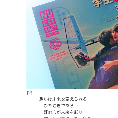
用化学
NU就職ナビ
キャンパス案内
学科／
学科／
科／情
日大理工の教育
総合型選抜
科／専
専攻
専攻
報科学
一般選抜 N全学
インターンシップについて
攻
新たなタグライン、VIについて
帰国生選抜/外国人留学生選抜
専攻
一般選抜 A個別
入学者納入金
総合型選抜
物理学
量子理
数学科
地理学
令和9年度 入学者選抜日程
編入学試験（一
科／専
工学専
／専攻
専攻
攻
攻
短期大学部
日本大学短期大学部（理工学部併
設・船橋校舎）
行きたい学科を選べる
―想いは未来を変えられる―
ひたむきであろう
好奇心が未来を彩り