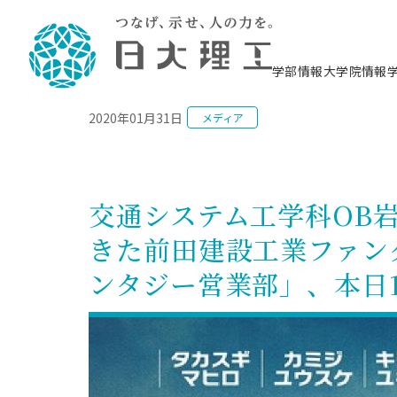
NEWS
学部情報
大学院情報
2020年01月31日
メディア
理工学部概要
大学院概要
理工学部学科情報
大学院・研究情報
学生生活
在学生用就職支援情報 ―セミナー・講座・
教育情報について（
入試情報・大学院の
学生生活施設案内
就職支援体制
相談等―
理念・教育目標
教育理念
入学者選抜募集人員
理工学研究所
学生食堂
交通シ
教育研究上の目
入試情報
情報教育研究セ
スポーツ施設（
就職支援体制
海洋建
土木工
建築学
学校推薦型選抜
個別相談コーナー
ステム
築工学
学科／
科／専
理工学部長からのメッセージ
研究科長メッセージ
令和8年度 出身校別合格者数
理工学研究所研究ジャーナル
サークル紹介
各学科の教育研
社会人大学院制
テクノプレース1
CSTギャラリー
公務員試験対策
型選抜（募集要
工学科
科／専
交通システム工学科OB
専攻
2028.3卒向け
攻
／専攻
攻
沿革
学位取得状況
一般選抜 N全学統一方式 第1期
理工学部学術講演会
学部内イベント
入学者受入方針
大学院の各種支
科学技術資料セ
八海山セミナー
教員採用試験対
一般選抜募集要
就職・キャリア形成プログラム
きた前田建設工業ファン
リシー）
（CST MUSEU
理工学部データ
大学院進学のススメ
一般選抜 A個別方式
研究者情報
学部内施設情報
資格・検定
校友枠選抜
2027.3卒向け
日本大学理工学部の
まちづ
精密機
航空宇
プラズマ理工学
ンタジー営業部」、本日1
機械工
就職・キャリア形成プログラム
大学組織図
教育情報
くり工
一般選抜 C共通テスト利用方式
日本大学研究情報データベース
械工学
図書館
キャリアデザイ
宙工学
ニューストピッ
資格課程
学科／
学科／
第1期
科／専
測量実習センタ
科／専
公務員試験対策
専攻
自己点検・評価
留学生
海外からの研究訪問
防災情報
よくあるご質問
海外学術交流
専攻
攻
攻
一般選抜 C共通テスト利用方式
教員採用試験支援
地域連携・地域貢献活動
海外学術交流
一般教育
第2期
入学試験出願前
就職対策情報冊子PDF版
応用情
日本大学大学院 特別講義
物質応
FD活動
等）
一般選抜 N全学統一方式 第2期
電気工
電子工
報工学