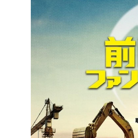
用化学
NU就職ナビ
キャンパス案内
学科／
学科／
科／情
日大理工の教育
総合型選抜
科／専
専攻
専攻
報科学
一般選抜 N全学
インターンシップについて
攻
新たなタグライン、VIについて
帰国生選抜/外国人留学生選抜
専攻
一般選抜 A個別
入学者納入金
総合型選抜
物理学
量子理
数学科
地理学
令和9年度 入学者選抜日程
編入学試験（一
科／専
工学専
／専攻
専攻
攻
攻
短期大学部
日本大学短期大学部（理工学部併
設・船橋校舎）
行きたい学科を選べる