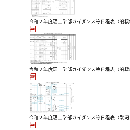
用化学
NU就職ナビ
キャンパス案内
学科／
学科／
科／情
日大理工の教育
総合型選抜
科／専
専攻
専攻
報科学
一般選抜 N全学
インターンシップについて
攻
新たなタグライン、VIについて
帰国生選抜/外国人留学生選抜
専攻
一般選抜 A個別
令和２年度理工学部ガイダンス等日程表（船橋
入学者納入金
総合型選抜
物理学
量子理
数学科
地理学
令和9年度 入学者選抜日程
編入学試験（一
科／専
工学専
／専攻
専攻
攻
攻
短期大学部
日本大学短期大学部（理工学部併
令和２年度理工学部ガイダンス等日程表（船橋
設・船橋校舎）
行きたい学科を選べる
令和２年度理工学部ガイダンス等日程表（駿河