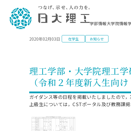
NEWS
学部情報
大学院情報
2020年02月03日
在学生
お知らせ
理工学部概要
大学院概要
理工学部学科情報
大学院・研究情報
学生生活
在学生用就職支援情報 ―セミナー・講座・
教育情報について（
入試情報・大学院の
学生生活施設案内
就職支援体制
相談等―
理念・教育目標
教育理念
入学者選抜募集人員
理工学研究所
学生食堂
交通シ
教育研究上の目
入試情報
情報教育研究セ
スポーツ施設（
就職支援体制
海洋建
土木工
建築学
学校推薦型選抜
個別相談コーナー
ステム
築工学
学科／
科／専
理工学部長からのメッセージ
研究科長メッセージ
令和8年度 出身校別合格者数
理工学研究所研究ジャーナル
サークル紹介
各学科の教育研
社会人大学院制
テクノプレース1
CSTギャラリー
公務員試験対策
型選抜（募集要
工学科
科／専
理工学部・大学院理工学
専攻
2028.3卒向け
攻
／専攻
攻
沿革
学位取得状況
一般選抜 N全学統一方式 第1期
理工学部学術講演会
学部内イベント
入学者受入方針
大学院の各種支
科学技術資料セ
八海山セミナー
教員採用試験対
一般選抜募集要
就職・キャリア形成プログラム
（令和２年度新入生向け
リシー）
（CST MUSEU
理工学部データ
大学院進学のススメ
一般選抜 A個別方式
研究者情報
学部内施設情報
資格・検定
校友枠選抜
2027.3卒向け
日本大学理工学部の
まちづ
精密機
航空宇
プラズマ理工学
機械工
就職・キャリア形成プログラム
大学組織図
教育情報
くり工
一般選抜 C共通テスト利用方式
日本大学研究情報データベース
械工学
図書館
キャリアデザイ
宙工学
ニューストピッ
資格課程
ガイダンス等の日程を掲載いたしましたので，
学科／
学科／
第1期
科／専
測量実習センタ
科／専
公務員試験対策
上級生については，CSTポータル及び教務課
専攻
自己点検・評価
留学生
海外からの研究訪問
防災情報
よくあるご質問
海外学術交流
専攻
攻
攻
一般選抜 C共通テスト利用方式
教員採用試験支援
地域連携・地域貢献活動
海外学術交流
一般教育
第2期
入学試験出願前
就職対策情報冊子PDF版
応用情
日本大学大学院 特別講義
物質応
FD活動
等）
一般選抜 N全学統一方式 第2期
電気工
電子工
報工学