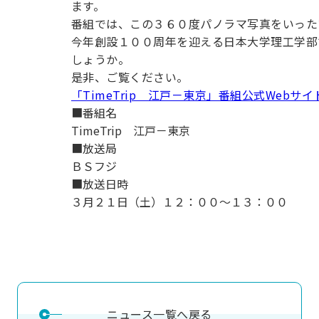
ます。
用化学
NU就職ナビ
キャンパス案内
学科／
学科／
科／情
日大理工の教育
総合型選抜
科／専
番組では、この３６０度パノラマ写真をいった
専攻
専攻
報科学
一般選抜 N全学
インターンシップについて
攻
新たなタグライン、VIについて
今年創設１００周年を迎える日本大学理工学部
帰国生選抜/外国人留学生選抜
専攻
一般選抜 A個別
しょうか。
入学者納入金
総合型選抜
是非、ご覧ください。
物理学
量子理
数学科
地理学
「TimeTrip 江戸－東京」番組公式Webサイ
令和9年度 入学者選抜日程
編入学試験（一
科／専
工学専
／専攻
専攻
■番組名
攻
攻
TimeTrip 江戸－東京
短期大学部
■放送局
日本大学短期大学部（理工学部併
ＢＳフジ
設・船橋校舎）
■放送日時
３月２１日（土）１２：００～１３：００
行きたい学科を選べる
ニュース一覧へ戻る