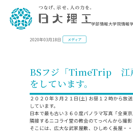
NEWS
学部情報
大学院情報
2020年03月18日
メディア
理工学部概要
大学院概要
理工学部学科情報
大学院・研究情報
学生生活
在学生用就職支援情報 ―セミナー・講座・
教育情報について（
入試情報・大学院の
学生生活施設案内
就職支援体制
相談等―
理念・教育目標
教育理念
入学者選抜募集人員
理工学研究所
学生食堂
交通シ
教育研究上の目
入試情報
情報教育研究セ
スポーツ施設（
就職支援体制
海洋建
土木工
建築学
学校推薦型選抜
個別相談コーナー
ステム
築工学
学科／
科／専
理工学部長からのメッセージ
研究科長メッセージ
令和8年度 出身校別合格者数
理工学研究所研究ジャーナル
サークル紹介
各学科の教育研
社会人大学院制
テクノプレース1
CSTギャラリー
公務員試験対策
型選抜（募集要
工学科
科／専
BSフジ「TimeTrip
専攻
2028.3卒向け
攻
／専攻
攻
沿革
学位取得状況
一般選抜 N全学統一方式 第1期
理工学部学術講演会
学部内イベント
入学者受入方針
大学院の各種支
科学技術資料セ
八海山セミナー
教員採用試験対
一般選抜募集要
就職・キャリア形成プログラム
をしています。
リシー）
（CST MUSEU
理工学部データ
大学院進学のススメ
一般選抜 A個別方式
研究者情報
学部内施設情報
資格・検定
校友枠選抜
2027.3卒向け
日本大学理工学部の
まちづ
精密機
航空宇
プラズマ理工学
機械工
就職・キャリア形成プログラム
大学組織図
教育情報
くり工
一般選抜 C共通テスト利用方式
日本大学研究情報データベース
械工学
図書館
キャリアデザイ
宙工学
ニューストピッ
資格課程
２０２０年３月２１日(土) お昼１２時から放送
学科／
学科／
第1期
科／専
測量実習センタ
科／専
公務員試験対策
しています。
専攻
自己点検・評価
留学生
海外からの研究訪問
防災情報
よくあるご質問
海外学術交流
専攻
攻
攻
一般選抜 C共通テスト利用方式
日本で最も古い３６０度パノラマ写真「全東京
教員採用試験支援
地域連携・地域貢献活動
海外学術交流
一般教育
第2期
隣接するニコライ堂の教会のてっぺんから撮影
入学試験出願前
就職対策情報冊子PDF版
応用情
日本大学大学院 特別講義
そこには、広大な武家屋敷、ひしめく長屋・・
物質応
FD活動
等）
一般選抜 N全学統一方式 第2期
電気工
電子工
報工学