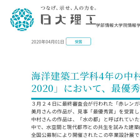
NEWS
学部情報
大学院情報
2020年04月01日
受賞
理工学部概要
大学院概要
理工学部学科情報
大学院・研究情報
学生生活
在学生用就職支援情報 ―セミナー・講座・
教育情報について（
入試情報・大学院の
学生生活施設案内
就職支援体制
相談等―
理念・教育目標
教育理念
入学者選抜募集人員
理工学研究所
学生食堂
交通シ
教育研究上の目
入試情報
情報教育研究セ
スポーツ施設（
就職支援体制
海洋建
土木工
建築学
学校推薦型選抜
個別相談コーナー
ステム
築工学
学科／
科／専
理工学部長からのメッセージ
研究科長メッセージ
令和8年度 出身校別合格者数
理工学研究所研究ジャーナル
サークル紹介
各学科の教育研
社会人大学院制
テクノプレース1
CSTギャラリー
公務員試験対策
型選抜（募集要
工学科
科／専
海洋建築工学科4年の中
専攻
2028.3卒向け
攻
／専攻
攻
沿革
学位取得状況
一般選抜 N全学統一方式 第1期
理工学部学術講演会
学部内イベント
入学者受入方針
大学院の各種支
科学技術資料セ
八海山セミナー
教員採用試験対
一般選抜募集要
就職・キャリア形成プログラム
2020」において、最優
リシー）
（CST MUSEU
理工学部データ
大学院進学のススメ
一般選抜 A個別方式
研究者情報
学部内施設情報
資格・検定
校友枠選抜
2027.3卒向け
日本大学理工学部の
まちづ
精密機
航空宇
プラズマ理工学
機械工
就職・キャリア形成プログラム
大学組織図
教育情報
くり工
一般選抜 C共通テスト利用方式
日本大学研究情報データベース
械工学
図書館
キャリアデザイ
宙工学
ニューストピッ
資格課程
３月２４日に最終審査会が行われた「赤レンガ
学科／
学科／
第1期
科／専
測量実習センタ
科／専
公務員試験対策
美月さんの作品が、見事「最優秀賞」を受賞し
専攻
自己点検・評価
留学生
海外からの研究訪問
防災情報
よくあるご質問
海外学術交流
専攻
攻
攻
一般選抜 C共通テスト利用方式
中村さんの作品は、「水の都」と呼ばれていた
教員採用試験支援
地域連携・地域貢献活動
海外学術交流
一般教育
第2期
中で、水空間と現代都市との共生を試みた建築
入学試験出願前
就職対策情報冊子PDF版
応用情
日本大学大学院 特別講義
全国公募制により開催されたこの卒業設計展で
物質応
FD活動
等）
一般選抜 N全学統一方式 第2期
電気工
電子工
報工学