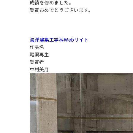
成績を修めました。
用化学
NU就職ナビ
キャンパス案内
学科／
学科／
科／情
日大理工の教育
総合型選抜
科／専
受賞おめでとうございます。
専攻
専攻
報科学
一般選抜 N全学
インターンシップについて
攻
新たなタグライン、VIについて
帰国生選抜/外国人留学生選抜
専攻
一般選抜 A個別
入学者納入金
総合型選抜
物理学
量子理
数学科
地理学
海洋建築工学科Webサイト
令和9年度 入学者選抜日程
編入学試験（一
科／専
工学専
／専攻
専攻
作品名
攻
攻
暗渠再生
短期大学部
受賞者
日本大学短期大学部（理工学部併
中村美月
設・船橋校舎）
行きたい学科を選べる