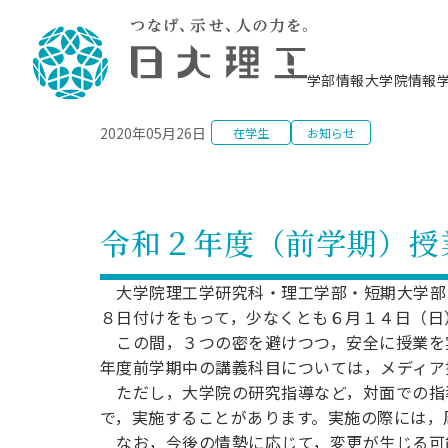
NEWS
学部情報
大学院情報
2020年05月26日
在学生
お知らせ
理工学部概要
大学院概要
理工学部学科情報
大学院・研究情報
学生生活
在学生用就職支援情報 ―セミナー・講座・
教育情報について（
入試情報・大学院の
学生生活施設案内
就職支援体制
相談等―
理念・教育目標
教育理念
入学者選抜募集人員
理工学研究所
学生食堂
交通シ
教育研究上の目
入試情報
情報教育研究セ
スポーツ施設（
就職支援体制
海洋建
土木工
建築学
学校推薦型選抜
個別相談コーナー
ステム
築工学
学科／
科／専
理工学部長からのメッセージ
研究科長メッセージ
令和8年度 出身校別合格者数
理工学研究所研究ジャーナル
サークル紹介
各学科の教育研
社会人大学院制
テクノプレース1
CSTギャラリー
公務員試験対策
型選抜（募集要
工学科
科／専
令和２年度（前学期）授
専攻
2028.3卒向け
攻
／専攻
攻
沿革
学位取得状況
一般選抜 N全学統一方式 第1期
理工学部学術講演会
学部内イベント
入学者受入方針
大学院の各種支
科学技術資料セ
八海山セミナー
教員採用試験対
一般選抜募集要
就職・キャリア形成プログラム
リシー）
（CST MUSEU
理工学部データ
大学院進学のススメ
一般選抜 A個別方式
研究者情報
学部内施設情報
資格・検定
校友枠選抜
2027.3卒向け
大学院理工学研究科・理工学部・短期大学部
日本大学理工学部の
まちづ
精密機
航空宇
プラズマ理工学
機械工
就職・キャリア形成プログラム
８日付けをもって，少なくとも６月１４日（日
大学組織図
教育情報
くり工
一般選抜 C共通テスト利用方式
日本大学研究情報データベース
械工学
図書館
キャリアデザイ
宙工学
ニューストピッ
資格課程
学科／
この間，３つの密を避けつつ，安全に授業を
学科／
第1期
科／専
測量実習センタ
科／専
公務員試験対策
専攻
自己点検・評価
留学生
海外からの研究訪問
防災情報
よくあるご質問
海外学術交流
専攻
年度前学期中の講義科目については，メディア
攻
攻
一般選抜 C共通テスト利用方式
教員採用試験支援
ただし，大学院の研究指導など，対面での指
地域連携・地域貢献活動
海外学術交流
一般教育
第2期
入学試験出願前
で，実施することがあります。実施の際には，
就職対策情報冊子PDF版
応用情
日本大学大学院 特別講義
物質応
FD活動
等）
一般選抜 N全学統一方式 第2期
なお，今後の情勢に応じて，変更が生じる可能
電気工
電子工
報工学