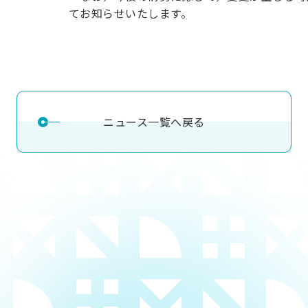
用化学
NU就職ナビ
キャンパス案内
学科／
てお知らせいたします。
学科／
科／情
日大理工の教育
総合型選抜
科／専
専攻
専攻
報科学
一般選抜 N全学
インターンシップについて
攻
新たなタグライン、VIについて
帰国生選抜/外国人留学生選抜
専攻
一般選抜 A個別
入学者納入金
総合型選抜
物理学
量子理
数学科
地理学
令和9年度 入学者選抜日程
編入学試験（一
科／専
工学専
／専攻
専攻
攻
攻
ニュース一覧へ戻る
短期大学部
日本大学短期大学部（理工学部併
設・船橋校舎）
行きたい学科を選べる