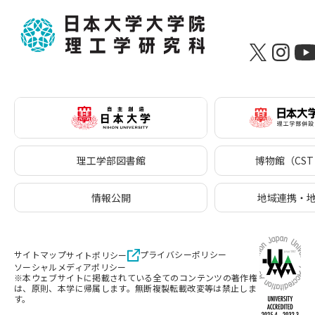
理工学部図書館
博物館（CST 
情報公開
地域連携・
サイトマップ
プライバシーポリシー
サイトポリシー
ソーシャルメディアポリシー
※本ウェブサイトに掲載されている全てのコンテンツの著作権
は、原則、本学に帰属します。無断複製転載改変等は禁止しま
す。