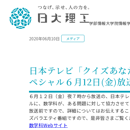
NEWS
学部情報
大学院情報
2020年06月10日
メディア
理工学部概要
大学院概要
理工学部学科情報
大学院・研究情報
学生生活
在学生用就職支援情報 ―セミナー・講座・
教育情報について（
入試情報・大学院の
学生生活施設案内
就職支援体制
相談等―
理念・教育目標
教育理念
入学者選抜募集人員
理工学研究所
学生食堂
交通シ
教育研究上の目
入試情報
情報教育研究セ
スポーツ施設（
就職支援体制
海洋建
土木工
建築学
学校推薦型選抜
個別相談コーナー
ステム
築工学
学科／
科／専
理工学部長からのメッセージ
研究科長メッセージ
令和8年度 出身校別合格者数
理工学研究所研究ジャーナル
サークル紹介
各学科の教育研
社会人大学院制
テクノプレース1
CSTギャラリー
公務員試験対策
型選抜（募集要
工学科
科／専
日本テレビ「クイズあな
専攻
2028.3卒向け
攻
／専攻
攻
沿革
学位取得状況
一般選抜 N全学統一方式 第1期
理工学部学術講演会
学部内イベント
入学者受入方針
大学院の各種支
科学技術資料セ
八海山セミナー
教員採用試験対
一般選抜募集要
就職・キャリア形成プログラム
ペシャル６月12日(金)
リシー）
（CST MUSEU
理工学部データ
大学院進学のススメ
一般選抜 A個別方式
研究者情報
学部内施設情報
資格・検定
校友枠選抜
2027.3卒向け
日本大学理工学部の
まちづ
精密機
航空宇
プラズマ理工学
機械工
就職・キャリア形成プログラム
大学組織図
教育情報
くり工
一般選抜 C共通テスト利用方式
日本大学研究情報データベース
械工学
図書館
キャリアデザイ
宙工学
ニューストピッ
資格課程
６月１２日（金）夜７時から放送の、日本テレ
学科／
学科／
第1期
科／専
測量実習センタ
科／専
公務員試験対策
ルに、数学科が、ある問題に対して協力させて
専攻
自己点検・評価
留学生
海外からの研究訪問
防災情報
よくあるご質問
海外学術交流
専攻
攻
攻
一般選抜 C共通テスト利用方式
放送前ですので、詳細についてはお伝えするこ
教員採用試験支援
地域連携・地域貢献活動
海外学術交流
一般教育
第2期
ズバラエティ番組ですので、是非皆さまご覧く
入学試験出願前
就職対策情報冊子PDF版
応用情
日本大学大学院 特別講義
数学科Webサイト
物質応
FD活動
等）
一般選抜 N全学統一方式 第2期
電気工
電子工
報工学