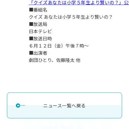
「クイズあなたは小学５年生より賢いの？」公
用化学
NU就職ナビ
キャンパス案内
学科／
学科／
科／情
日大理工の教育
総合型選抜
科／専
■番組名
専攻
専攻
報科学
一般選抜 N全学
インターンシップについて
攻
新たなタグライン、VIについて
クイズ あなたは小学５年生より賢いの？
帰国生選抜/外国人留学生選抜
専攻
一般選抜 A個別
■放送局
入学者納入金
総合型選抜
日本テレビ
物理学
量子理
数学科
地理学
■放送日時
令和9年度 入学者選抜日程
編入学試験（一
科／専
工学専
／専攻
専攻
６月１２日（金）午後７時～
攻
攻
■出演者
短期大学部
劇団ひとり、佐藤隆太 他
日本大学短期大学部（理工学部併
設・船橋校舎）
行きたい学科を選べる
ニュース一覧へ戻る