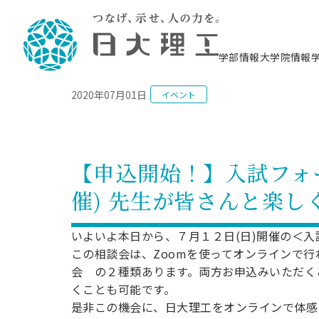
NEWS
学部情報
大学院情報
2020年07月01日
イベント
理工学部概要
大学院概要
理工学部学科情報
大学院・研究情報
学生生活
在学生用就職支援情報 ―セミナー・講座・
教育情報について（
入試情報・大学院の
学生生活施設案内
就職支援体制
相談等―
理念・教育目標
教育理念
入学者選抜募集人員
理工学研究所
学生食堂
交通シ
教育研究上の目
入試情報
情報教育研究セ
スポーツ施設（
就職支援体制
海洋建
土木工
建築学
学校推薦型選抜
個別相談コーナー
ステム
築工学
学科／
科／専
理工学部長からのメッセージ
研究科長メッセージ
令和8年度 出身校別合格者数
理工学研究所研究ジャーナル
サークル紹介
各学科の教育研
社会人大学院制
テクノプレース1
CSTギャラリー
公務員試験対策
型選抜（募集要
工学科
科／専
【申込開始！】入試フォー
専攻
2028.3卒向け
攻
／専攻
攻
沿革
学位取得状況
一般選抜 N全学統一方式 第1期
理工学部学術講演会
学部内イベント
入学者受入方針
大学院の各種支
科学技術資料セ
八海山セミナー
教員採用試験対
一般選抜募集要
就職・キャリア形成プログラム
催) 先生が皆さんと楽
リシー）
（CST MUSEU
理工学部データ
大学院進学のススメ
一般選抜 A個別方式
研究者情報
学部内施設情報
資格・検定
校友枠選抜
2027.3卒向け
日本大学理工学部の
まちづ
精密機
航空宇
プラズマ理工学
機械工
就職・キャリア形成プログラム
大学組織図
教育情報
くり工
一般選抜 C共通テスト利用方式
日本大学研究情報データベース
械工学
図書館
キャリアデザイ
宙工学
ニューストピッ
資格課程
いよいよ本日から、７月１２日(日)開催の＜
学科／
学科／
第1期
科／専
測量実習センタ
科／専
公務員試験対策
この相談会は、Zoomを使ってオンラインで行
専攻
自己点検・評価
留学生
海外からの研究訪問
防災情報
よくあるご質問
海外学術交流
専攻
攻
攻
一般選抜 C共通テスト利用方式
会 の２種類あります。両方お申込みいただく
教員採用試験支援
地域連携・地域貢献活動
海外学術交流
一般教育
第2期
くことも可能です。
入学試験出願前
就職対策情報冊子PDF版
応用情
日本大学大学院 特別講義
是非この機会に、日大理工をオンラインで体感
物質応
FD活動
等）
一般選抜 N全学統一方式 第2期
電気工
電子工
報工学