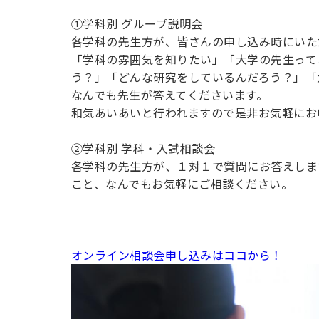
用化学
NU就職ナビ
キャンパス案内
学科／
学科／
科／情
日大理工の教育
総合型選抜
科／専
①学科別 グループ説明会
専攻
専攻
報科学
一般選抜 N全学
インターンシップについて
攻
新たなタグライン、VIについて
各学科の先生方が、皆さんの申し込み時にいた
帰国生選抜/外国人留学生選抜
専攻
一般選抜 A個別
「学科の雰囲気を知りたい」「大学の先生って
入学者納入金
総合型選抜
う？」「どんな研究をしているんだろう？」「
物理学
量子理
数学科
地理学
なんでも先生が答えてくださいます。
令和9年度 入学者選抜日程
編入学試験（一
科／専
工学専
／専攻
専攻
和気あいあいと行われますので是非お気軽にお
攻
攻
短期大学部
②学科別 学科・入試相談会
日本大学短期大学部（理工学部併
各学科の先生方が、１対１で質問にお答えしま
設・船橋校舎）
こと、なんでもお気軽にご相談ください。
行きたい学科を選べる
オンライン相談会申し込みはココから！