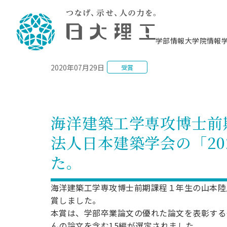
NEWS
学部情報
大学院情報
2020年07月29日
受賞
理工学部概要
大学院概要
理工学部学科情報
大学院・研究情報
学生生活
在学生用就職支援情報 ―セミナー・講座・
教育情報について（
入試情報・大学院の
学生生活施設案内
就職支援体制
相談等―
理念・教育目標
教育理念
入学者選抜募集人員
理工学研究所
学生食堂
交通シ
教育研究上の目
入試情報
情報教育研究セ
スポーツ施設（
就職支援体制
海洋建
土木工
建築学
学校推薦型選抜
個別相談コーナー
ステム
築工学
学科／
科／専
理工学部長からのメッセージ
研究科長メッセージ
令和8年度 出身校別合格者数
理工学研究所研究ジャーナル
サークル紹介
各学科の教育研
社会人大学院制
テクノプレース1
CSTギャラリー
公務員試験対策
型選抜（募集要
工学科
科／専
海洋建築工学専攻博士前
専攻
2028.3卒向け
攻
／専攻
攻
沿革
学位取得状況
一般選抜 N全学統一方式 第1期
理工学部学術講演会
学部内イベント
入学者受入方針
大学院の各種支
科学技術資料セ
八海山セミナー
教員採用試験対
一般選抜募集要
就職・キャリア形成プログラム
法人日本建築学会の「2
リシー）
（CST MUSEU
理工学部データ
大学院進学のススメ
一般選抜 A個別方式
研究者情報
学部内施設情報
資格・検定
校友枠選抜
2027.3卒向け
日本大学理工学部の
まちづ
精密機
航空宇
プラズマ理工学
た。
機械工
就職・キャリア形成プログラム
大学組織図
教育情報
くり工
一般選抜 C共通テスト利用方式
日本大学研究情報データベース
械工学
図書館
キャリアデザイ
宙工学
ニューストピッ
資格課程
学科／
学科／
第1期
科／専
測量実習センタ
科／専
公務員試験対策
専攻
自己点検・評価
留学生
海外からの研究訪問
防災情報
よくあるご質問
海外学術交流
専攻
攻
攻
海洋建築工学専攻博士前期課程１年生の山本陸
一般選抜 C共通テスト利用方式
教員採用試験支援
地域連携・地域貢献活動
海外学術交流
賞しました。
一般教育
第2期
入学試験出願前
本賞は、学部卒業論文の優れた論文を表彰するも
就職対策情報冊子PDF版
応用情
日本大学大学院 特別講義
物質応
FD活動
等）
一般選抜 N全学統一方式 第2期
電気工
んの論文を含む15編が選定されました。
電子工
報工学