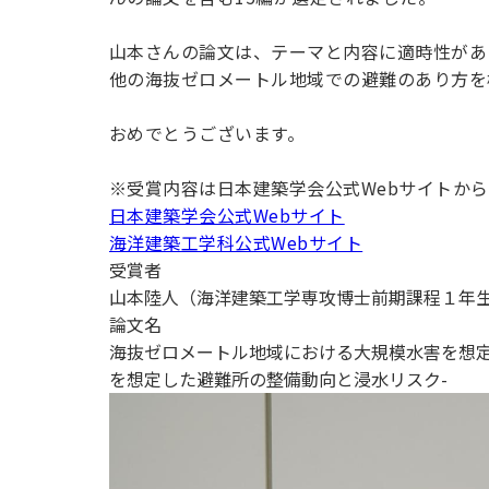
用化学
NU就職ナビ
キャンパス案内
学科／
学科／
科／情
日大理工の教育
総合型選抜
科／専
専攻
専攻
報科学
一般選抜 N全学
インターンシップについて
山本さんの論文は、テーマと内容に適時性があ
攻
新たなタグライン、VIについて
帰国生選抜/外国人留学生選抜
専攻
一般選抜 A個別
他の海抜ゼロメートル地域での避難のあり方を
入学者納入金
総合型選抜
物理学
量子理
おめでとうございます。
数学科
地理学
令和9年度 入学者選抜日程
編入学試験（一
科／専
工学専
／専攻
専攻
攻
攻
※受賞内容は日本建築学会公式Webサイトか
短期大学部
日本建築学会公式Webサイト
日本大学短期大学部（理工学部併
海洋建築工学科公式Webサイト
設・船橋校舎）
受賞者
山本陸人（海洋建築工学専攻博士前期課程１年
論文名
行きたい学科を選べる
海抜ゼロメートル地域における大規模水害を想定
を想定した避難所の整備動向と浸水リスク-