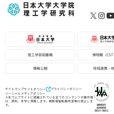
理工学部図書館
博物館（CST 
情報公開
地域連携・
サイトマップ
プライバシーポリシー
サイトポリシー
ソーシャルメディアポリシー
※本ウェブサイトに掲載されている全てのコンテンツの著作権
は、原則、本学に帰属します。無断複製転載改変等は禁止しま
す。