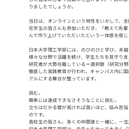
用化学
NU就職ナビ
キャンパス案内
学科／
学科／
科／情
りましたでしょうか。
日大理工の教育
総合型選抜
科／専
専攻
専攻
報科学
一般選抜 N全学
インターンシップについて
攻
新たなタグライン、VIについて
帰国生選抜/外国人留学生選抜
専攻
一般選抜 A個別
当日は、オンラインという特性をいかして、全
在学生の皆さんも参加いただき、「教えて先輩
入学者納入金
総合型選抜
物理学
量子理
んで作り上げていただいたという一体感を感じ
数学科
地理学
令和9年度 入学者選抜日程
編入学試験（一
科／専
工学専
／専攻
専攻
攻
攻
日本大学理工学部には、のびのびと学び、未踏
短期大学部
様々な分野で活躍を続け、学生たちを見守り支
日本大学短期大学部（理工学部併
研究者が大勢在籍している＝選択肢（研究分野
設・船橋校舎）
徹底した実践教育が行われ、キャンパス内に国
アルにする舞台が整っています。
行きたい学科を選べる
挑む。
簡単には達成できなさそうなことに挑む。
立ちはだかる壁が高ければ高いほど、悩み苦悩
のです。
高校生の皆さん、多くの仲間達と一緒に、一生
日本大学理工学部は、未来へむかって大きく「