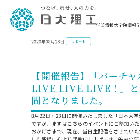
NEWS
学部情報
大学院情報
2020年08月28日
レポート
理工学部概要
大学院概要
理工学部学科情報
大学院・研究情報
学生生活
在学生用就職支援情報 ―セミナー・講座・
教育情報について（
入試情報・大学院の
学生生活施設案内
就職支援体制
相談等―
理念・教育目標
教育理念
入学者選抜募集人員
理工学研究所
学生食堂
交通シ
教育研究上の目
入試情報
情報教育研究セ
スポーツ施設（
就職支援体制
海洋建
土木工
建築学
学校推薦型選抜
個別相談コーナー
ステム
築工学
学科／
科／専
理工学部長からのメッセージ
研究科長メッセージ
令和8年度 出身校別合格者数
理工学研究所研究ジャーナル
サークル紹介
各学科の教育研
社会人大学院制
テクノプレース1
CSTギャラリー
公務員試験対策
型選抜（募集要
工学科
科／専
【開催報告】「バーチャルオー
専攻
2028.3卒向け
攻
／専攻
攻
沿革
学位取得状況
一般選抜 N全学統一方式 第1期
理工学部学術講演会
学部内イベント
入学者受入方針
大学院の各種支
科学技術資料セ
八海山セミナー
教員採用試験対
一般選抜募集要
就職・キャリア形成プログラム
LIVE LIVE LIV
リシー）
（CST MUSEU
理工学部データ
大学院進学のススメ
一般選抜 A個別方式
研究者情報
学部内施設情報
資格・検定
校友枠選抜
2027.3卒向け
日本大学理工学部の
まちづ
精密機
航空宇
プラズマ理工学
間となりました。
機械工
就職・キャリア形成プログラム
大学組織図
教育情報
くり工
一般選抜 C共通テスト利用方式
日本大学研究情報データベース
械工学
図書館
キャリアデザイ
宙工学
ニューストピッ
資格課程
学科／
学科／
第1期
科／専
測量実習センタ
科／専
公務員試験対策
専攻
自己点検・評価
留学生
海外からの研究訪問
防災情報
よくあるご質問
海外学術交流
専攻
攻
攻
8月22日・23日に開催いたしました「日本大学理工学部
一般選抜 C共通テスト利用方式
教員採用試験支援
地域連携・地域貢献活動
海外学術交流
ですが、まずはこちらのイベントにご参加いた
一般教育
第2期
入学試験出願前
おかげさまで、現在、当日生配信をさせていただきま
就職対策情報冊子PDF版
応用情
日本大学大学院 特別講義
物質応
FD活動
等）
一般選抜 N全学統一方式 第2期
電気工
した皆様に心より感謝申し上げます。午前の部
電子工
報工学