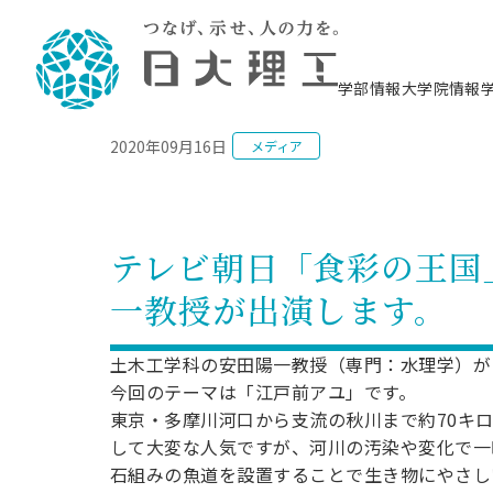
NEWS
学部情報
大学院情報
2020年09月16日
メディア
理工学部概要
大学院概要
理工学部学科情報
大学院・研究情報
学生生活
在学生用就職支援情報 ―セミナー・講座・
教育情報について（
入試情報・大学院の
学生生活施設案内
就職支援体制
相談等―
理念・教育目標
教育理念
入学者選抜募集人員
理工学研究所
学生食堂
交通シ
教育研究上の目
入試情報
情報教育研究セ
スポーツ施設（
就職支援体制
海洋建
土木工
建築学
学校推薦型選抜
個別相談コーナー
ステム
築工学
学科／
科／専
理工学部長からのメッセージ
研究科長メッセージ
令和8年度 出身校別合格者数
理工学研究所研究ジャーナル
サークル紹介
各学科の教育研
社会人大学院制
テクノプレース1
CSTギャラリー
公務員試験対策
型選抜（募集要
工学科
科／専
テレビ朝日「食彩の王国」
専攻
2028.3卒向け
攻
／専攻
攻
沿革
学位取得状況
一般選抜 N全学統一方式 第1期
理工学部学術講演会
学部内イベント
入学者受入方針
大学院の各種支
科学技術資料セ
八海山セミナー
教員採用試験対
一般選抜募集要
就職・キャリア形成プログラム
一教授が出演します。
リシー）
（CST MUSEU
理工学部データ
大学院進学のススメ
一般選抜 A個別方式
研究者情報
学部内施設情報
資格・検定
校友枠選抜
2027.3卒向け
日本大学理工学部の
まちづ
精密機
航空宇
プラズマ理工学
機械工
就職・キャリア形成プログラム
大学組織図
教育情報
くり工
一般選抜 C共通テスト利用方式
日本大学研究情報データベース
械工学
図書館
キャリアデザイ
宙工学
ニューストピッ
資格課程
土木工学科の安田陽一教授（専門：水理学）が
学科／
学科／
第1期
科／専
測量実習センタ
科／専
公務員試験対策
今回のテーマは「江戸前アユ」です。
専攻
自己点検・評価
留学生
海外からの研究訪問
防災情報
よくあるご質問
海外学術交流
専攻
攻
攻
一般選抜 C共通テスト利用方式
東京・多摩川河口から支流の秋川まで約70キ
教員採用試験支援
地域連携・地域貢献活動
海外学術交流
一般教育
第2期
して大変な人気ですが、河川の汚染や変化で一
入学試験出願前
就職対策情報冊子PDF版
応用情
日本大学大学院 特別講義
石組みの魚道を設置することで生き物にやさし
物質応
FD活動
等）
一般選抜 N全学統一方式 第2期
電気工
電子工
報工学