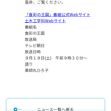
是非、ご覧ください。
用化学
NU就職ナビ
キャンパス案内
学科／
学科／
科／情
日大理工の教育
総合型選抜
科／専
専攻
専攻
報科学
一般選抜 N全学
インターンシップについて
攻
新たなタグライン、VIについて
「食彩の王国」番組公式Webサイト
帰国生選抜/外国人留学生選抜
専攻
一般選抜 A個別
土木工学科Webサイト
入学者納入金
総合型選抜
番組名
物理学
量子理
数学科
地理学
食彩の王国
令和9年度 入学者選抜日程
編入学試験（一
科／専
工学専
／専攻
専攻
放送局
攻
攻
テレビ朝日
短期大学部
放送日時
日本大学短期大学部（理工学部併
９月１９日(土) 午前９時３０分～
設・船橋校舎）
語り
薬師丸ひろ子
行きたい学科を選べる
ニュース一覧へ戻る