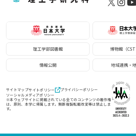
理工学部図書館
博物館（CST 
情報公開
地域連携・
サイトマップ
プライバシーポリシー
サイトポリシー
ソーシャルメディアポリシー
※本ウェブサイトに掲載されている全てのコンテンツの著作権
は、原則、本学に帰属します。無断複製転載改変等は禁止しま
す。