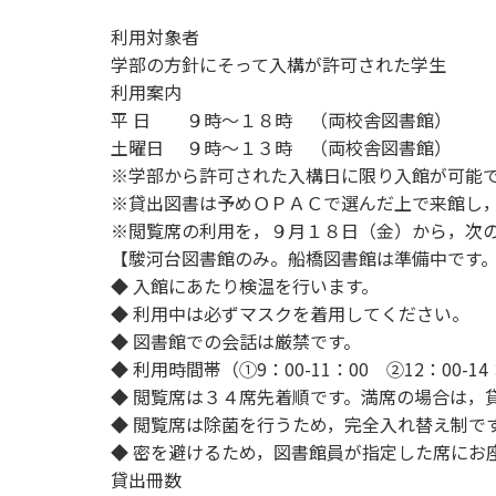
用化学
NU就職ナビ
キャンパス案内
学科／
学科／
科／情
日大理工の教育
総合型選抜
科／専
利用対象者
専攻
専攻
報科学
一般選抜 N全学
インターンシップについて
攻
新たなタグライン、VIについて
学部の方針にそって入構が許可された学生
帰国生選抜/外国人留学生選抜
専攻
一般選抜 A個別
利用案内
入学者納入金
総合型選抜
平 日 ９時～１８時 （両校舎図書館）
物理学
量子理
数学科
地理学
土曜日 ９時～１３時 （両校舎図書館）
令和9年度 入学者選抜日程
編入学試験（一
科／専
工学専
／専攻
専攻
※学部から許可された入構日に限り入館が可能
攻
攻
※貸出図書は予めＯＰＡＣで選んだ上で来館し
短期大学部
※閲覧席の利用を，９月１８日（金）から，次
日本大学短期大学部（理工学部併
【駿河台図書館のみ。船橋図書館は準備中です
設・船橋校舎）
◆ 入館にあたり検温を行います。
◆ 利用中は必ずマスクを着用してください。
◆ 図書館での会話は厳禁です。
行きたい学科を選べる
◆ 利用時間帯（①9：00-11：00 ②12：00-14：
◆ 閲覧席は３４席先着順です。満席の場合は，
◆ 閲覧席は除菌を行うため，完全入れ替え制で
◆ 密を避けるため，図書館員が指定した席にお
貸出冊数