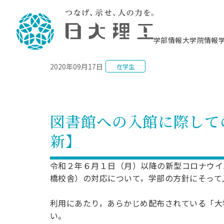
NEWS
学部情報
大学院情報
2020年09月17日
在学生
理工学部概要
大学院概要
理工学部学科情報
大学院・研究情報
学生生活
在学生用就職支援情報 ―セミナー・講座・
教育情報について（
入試情報・大学院の
学生生活施設案内
就職支援体制
相談等―
理念・教育目標
教育理念
入学者選抜募集人員
理工学研究所
学生食堂
交通シ
教育研究上の目
入試情報
情報教育研究セ
スポーツ施設（
就職支援体制
海洋建
土木工
建築学
学校推薦型選抜
個別相談コーナー
ステム
築工学
学科／
科／専
理工学部長からのメッセージ
研究科長メッセージ
令和8年度 出身校別合格者数
理工学研究所研究ジャーナル
サークル紹介
各学科の教育研
社会人大学院制
テクノプレース1
CSTギャラリー
公務員試験対策
型選抜（募集要
工学科
科／専
図書館への入館に際して
専攻
2028.3卒向け
攻
／専攻
攻
沿革
学位取得状況
一般選抜 N全学統一方式 第1期
理工学部学術講演会
学部内イベント
入学者受入方針
大学院の各種支
科学技術資料セ
八海山セミナー
教員採用試験対
一般選抜募集要
就職・キャリア形成プログラム
新】
リシー）
（CST MUSEU
理工学部データ
大学院進学のススメ
一般選抜 A個別方式
研究者情報
学部内施設情報
資格・検定
校友枠選抜
2027.3卒向け
日本大学理工学部の
まちづ
精密機
航空宇
プラズマ理工学
機械工
就職・キャリア形成プログラム
大学組織図
教育情報
くり工
一般選抜 C共通テスト利用方式
日本大学研究情報データベース
械工学
図書館
キャリアデザイ
宙工学
ニューストピッ
資格課程
令和２年６月１日（月）以降の新型コロナウイ
学科／
学科／
第1期
科／専
測量実習センタ
科／専
公務員試験対策
橋校舎）の対応について，学部の方針にそって
専攻
自己点検・評価
留学生
海外からの研究訪問
防災情報
よくあるご質問
海外学術交流
専攻
攻
攻
一般選抜 C共通テスト利用方式
教員採用試験支援
地域連携・地域貢献活動
海外学術交流
一般教育
第2期
利用にあたり，あらかじめ配布されている「大
入学試験出願前
就職対策情報冊子PDF版
応用情
日本大学大学院 特別講義
い。
物質応
FD活動
等）
一般選抜 N全学統一方式 第2期
電気工
電子工
報工学