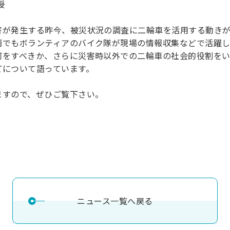
授
理工学研究所
理工の教育プログラム
ンシップについて
選抜 N全学統一方式
研究事務課
害が発生する昨今、被災状況の調査に二輪車を活用する動きが
選抜 A個別方式
雨でもボランティアのバイク隊が現場の情報収集などで活躍
型選抜
何をすべきか、さらに災害時以外での二輪車の社会的役割を
どについて語っています。
学試験（一般）
ますので、ぜひご覧下さい。
ニュース一覧へ戻る