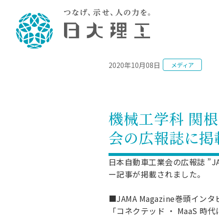
NEWS
2020年10月08日
メディア
理工学部概要
大学院・研究情報
学生生活
理工学部学科情報
在学生用就職
教育情報
大学院概
学生生活
理念・教育目標
入学者選抜募集人員
理工学研究所
学生食堂
土木工学科／専攻
個別相談
教育
教育
情報
スポ
学校
理工学部長からのメッセージ
令和8年度 出身校別合格者数
理工学研究所研究ジャーナル
サークル紹介
2028.
各学
研究
テク
CS
型選
機械工学科 関
まちづくり工学科／専攻
就職・キ
沿革
一般選抜 N全学統一方式 第1期
理工学部学術講演会
学部内イベント
入学
学位
科学
八海
一般
会の広報誌に掲
2027.
リシ
（CS
理工学部データ
一般選抜 A個別方式
研究者情報
大学
学部
校友
電気工学科／専攻
就職・キ
日本大学
プラ
大学組織図
一般選抜 C共通テスト利用方式
日本大学研究情報データベース
教育
図書
ニュ
資格
日本自動車工業会の広報誌 ”J
公務員試
第1期
測量
物理学科／専攻
ー記事が掲載されました。
自己点検・評価
海外からの研究訪問
留学
防災
よく
海外
教員採用
短期大学部
一般選抜 C共通テスト利用方式
地域連携・地域貢献活動
海外
一般
日本大学短期大学部（理工学部併
第2期
就職対策
■JAMA Magazine巻頭イン
入学
設・船橋校舎）
日本大学大学院 特別講義
「コネクテッド ・ MaaS 
FD活
等）
一般選抜 N全学統一方式 第2期
NU就職