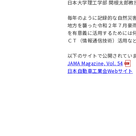
日本大学理工学部 関根太郎教
キャンパス案内
日大
総合型選抜
インター
一般
行きたい学科を選べる
新たなタグライン、VIについて
毎年のように記録的な自然災
帰国生選抜/外国人留学生選抜
一般
地方を襲った令和２年７月豪
入学者納入金
総合
を有意義に活用するためには
ＣＴ（情報通信技術）活用な
令和9年度 入学者選抜日程
編入
以下のサイトで公開されてい
JAMA Magazine, Vol. 54
日本自動車工業会Webサイト