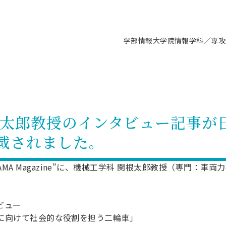
学部情報
大学院情報
学科／専攻
支援情報 ―セミナー・講座・相談等―
について（情報公開）
要
施設案内
キャンパス情報
入試情報・大学院の各種支援制度
学生生活サポート情報
就職支援体制
コーナー
研究上の目的に関する情報
理念
教育研究センター
ーツ施設（船橋校舎）
交通システム工学科／専攻
駿河台キャンパス
入試情報
入試日程
大型構造物試験センター
学生支援室（学生相談窓口）
建築学科／専攻
就職支援体制
推薦型選抜・編入学試験・総合
3卒向け
科の教育研究上の目的
科長メッセージ
ノプレース15
Tギャラリー（駿河台校舎）
船橋キャンパス
社会人大学院制度
募集人数
空気力学研究センター
障がい学生支援
公務員試験対策
抜（募集要項など）
根太郎教授のインタビュー記事が
機械工学科／専攻
精密機械工学科／専攻
ャリア形成プログラム
者受入方針（アドミッション・ポ
取得状況
技術資料センター
山セミナーハウス
研究施設
大学院の各種支援制度
出願資格・認定
材料創造研究センター
学生寮・アパート紹介
教員採用試験対策
選抜募集要項
載されました。
3卒向け
ー）
T MUSEUM）
院進学のススメ
内施設情報
未来博士工房
選考方法
先端材料科学センター
日本大学学生生徒等総合保障
資格・検定
枠選抜
電子工学科／専攻
応用情報工学科／情報科学
ャリア形成プログラム
理工学部の取り組み
ズマ理工学研究施設
情報
館
パワーアップセンター（PUC
入学者納入金
環境・防災都市共同研究セン
奨学金制度
キャリアデザインセンタ
ーストピックス
課程
AMA Magazine”に、機械工学科 関根太郎教授（専門：車
験対策
実習センター
数学科／専攻
地理学専攻
生
情報
募集要項
マイクロ機能デバイス研究セ
保健室
あるご質問
学術交流
試験支援
学術交流
過去問題・解答・出題意図
工作技術センター
留学生制度
教育
情報冊子PDF版
タビュー
試験出願前の相談（受験上の配慮
時代に向けて社会的な役割を担う二輪車」
受験上の配慮等について
交通総合試験路
動
ナビ