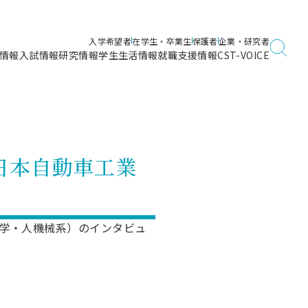
入学希望者
在学生・卒業生
保護者
企業・研究者
情報
入試情報
研究情報
学生生活情報
就職支援情報
CST-VOICE
デジタルガイドブック
海洋建築工学科／専攻
日本大学理工学部ガイド
日大理工に入って良かったこと
電子線利用研究施設
在学・卒業・成績等各種証明書発行
日大理工通信
女子こそサイエンス
量子科学研究所
通学・学割証の発行
日本自動車工業
理工サーキュラー
航空宇宙工学科／専攻
入試に関するお問い合わせ
健康診断証明書発行（＝保健室）
理工研News
制度
専攻
物質応用化学科／専攻
入試の多彩なポイント
学費
）
ター
ー
創設100周年記念サイト
両力学・人機械系）のインタビュ
量子理工学専攻
ンター
問い合わせ