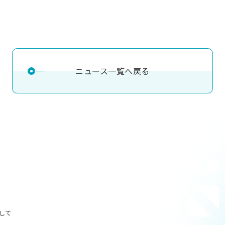
理工学研究所
理工の教育プログラム
ンシップについて
選抜 N全学統一方式
研究事務課
選抜 A個別方式
型選抜
学試験（一般）
ニュース一覧へ戻る
して