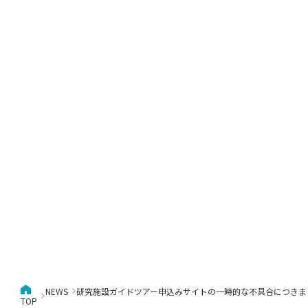
キャンパス案内
日大
総合型選抜
インター
一般
行きたい学科を選べる
新たなタグライン、VIについて
帰国生選抜/外国人留学生選抜
一般
入学者納入金
総合
令和9年度 入学者選抜日程
編入
NEWS
研究施設ガイドツアー申込みサイトの一時的な不具合につきま
TOP