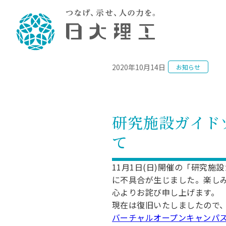
NEWS
2020年10月14日
お知らせ
理工学部概要
大学院・研究情報
学生生活
理工学部学科情報
在学生用就職
教育情報
大学院概
学生生活
理念・教育目標
入学者選抜募集人員
理工学研究所
学生食堂
土木工学科／専攻
個別相談
教育
教育
情報
スポ
学校
理工学部長からのメッセージ
令和8年度 出身校別合格者数
理工学研究所研究ジャーナル
サークル紹介
2028.
各学
研究
テク
CS
型選
研究施設ガイド
まちづくり工学科／専攻
就職・キ
沿革
一般選抜 N全学統一方式 第1期
理工学部学術講演会
学部内イベント
入学
学位
科学
八海
一般
て
2027.
リシ
（CS
理工学部データ
一般選抜 A個別方式
研究者情報
大学
学部
校友
電気工学科／専攻
就職・キ
日本大学
プラ
大学組織図
一般選抜 C共通テスト利用方式
日本大学研究情報データベース
教育
図書
ニュ
資格
11月1日(日)開催の「研究
公務員試
第1期
測量
物理学科／専攻
に不具合が生じました。楽し
自己点検・評価
海外からの研究訪問
留学
防災
よく
海外
教員採用
短期大学部
一般選抜 C共通テスト利用方式
心よりお詫び申し上げます。
地域連携・地域貢献活動
海外
一般
日本大学短期大学部（理工学部併
第2期
就職対策
現在は復旧いたしましたので
入学
設・船橋校舎）
日本大学大学院 特別講義
バーチャルオープンキャンパ
FD活
等）
一般選抜 N全学統一方式 第2期
NU就職