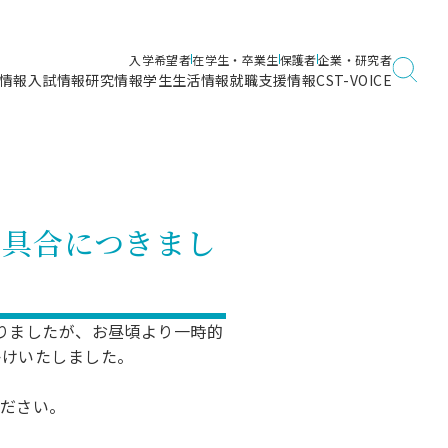
入学希望者
在学生・卒業生
保護者
企業・研究者
情報
入試情報
研究情報
学生生活情報
就職支援情報
CST-VOICE
デジタルガイドブック
海洋建築工学科／専攻
日本大学理工学部ガイド
日大理工に入って良かったこと
電子線利用研究施設
在学・卒業・成績等各種証明書発行
日大理工通信
女子こそサイエンス
量子科学研究所
通学・学割証の発行
不具合につきまし
理工サーキュラー
航空宇宙工学科／専攻
入試に関するお問い合わせ
健康診断証明書発行（＝保健室）
理工研News
制度
専攻
物質応用化学科／専攻
入試の多彩なポイント
学費
）
ター
ー
創設100周年記念サイト
おりましたが、お昼頃より一時的
量子理工学専攻
かけいたしました。
ンター
問い合わせ
ださい。