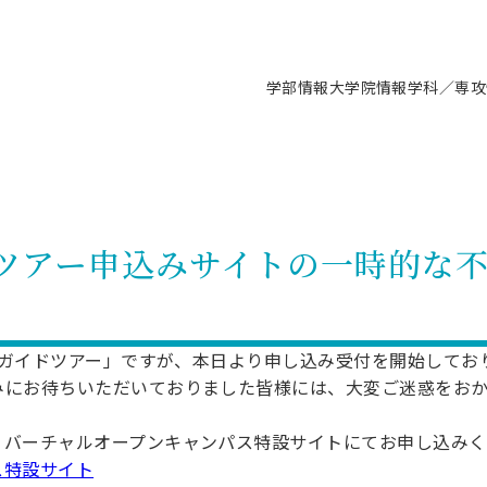
学部情報
大学院情報
学科／専攻
支援情報 ―セミナー・講座・相談等―
について（情報公開）
要
施設案内
キャンパス情報
入試情報・大学院の各種支援制度
学生生活サポート情報
就職支援体制
コーナー
研究上の目的に関する情報
理念
教育研究センター
ーツ施設（船橋校舎）
交通システム工学科／専攻
駿河台キャンパス
入試情報
入試日程
大型構造物試験センター
学生支援室（学生相談窓口）
建築学科／専攻
就職支援体制
推薦型選抜・編入学試験・総合
3卒向け
科の教育研究上の目的
科長メッセージ
ノプレース15
Tギャラリー（駿河台校舎）
船橋キャンパス
社会人大学院制度
募集人数
空気力学研究センター
障がい学生支援
公務員試験対策
抜（募集要項など）
ツアー申込みサイトの一時的な
機械工学科／専攻
精密機械工学科／専攻
ャリア形成プログラム
者受入方針（アドミッション・ポ
取得状況
技術資料センター
山セミナーハウス
研究施設
大学院の各種支援制度
出願資格・認定
材料創造研究センター
学生寮・アパート紹介
教員採用試験対策
選抜募集要項
3卒向け
ー）
T MUSEUM）
院進学のススメ
内施設情報
未来博士工房
選考方法
先端材料科学センター
日本大学学生生徒等総合保障
資格・検定
枠選抜
電子工学科／専攻
応用情報工学科／情報科学
ャリア形成プログラム
理工学部の取り組み
ズマ理工学研究施設
情報
館
パワーアップセンター（PUC
入学者納入金
環境・防災都市共同研究セン
奨学金制度
キャリアデザインセンタ
ーストピックス
課程
施設ガイドツアー」ですが、本日より申し込み受付を開始して
験対策
実習センター
数学科／専攻
地理学専攻
みにお待ちいただいておりました皆様には、大変ご迷惑をお
生
情報
募集要項
マイクロ機能デバイス研究セ
保健室
あるご質問
学術交流
試験支援
学術交流
過去問題・解答・出題意図
工作技術センター
留学生制度
教育
情報冊子PDF版
、バーチャルオープンキャンパス特設サイトにてお申し込みく
試験出願前の相談（受験上の配慮
ス特設サイト
受験上の配慮等について
交通総合試験路
動
ナビ