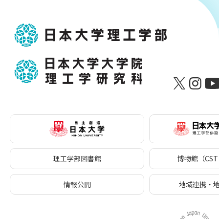
理工学部図書館
博物館（CST 
情報公開
地域連携・