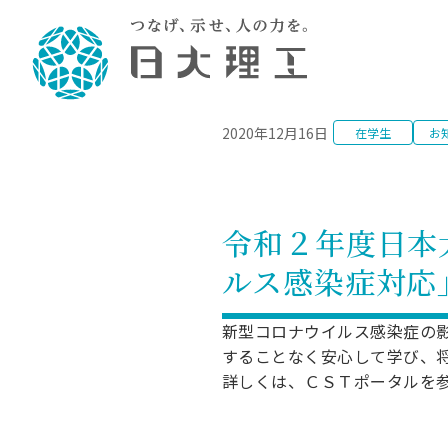
NEWS
2020年12月16日
在学生
お
理工学部概要
大学院・研究情報
学生生活
理工学部学科情報
在学生用就職
教育情報
大学院概
学生生活
理念・教育目標
入学者選抜募集人員
理工学研究所
学生食堂
土木工学科／専攻
個別相談
教育
教育
情報
スポ
学校
理工学部長からのメッセージ
令和8年度 出身校別合格者数
理工学研究所研究ジャーナル
サークル紹介
2028.
各学
研究
テク
CS
型選
令和２年度日本
まちづくり工学科／専攻
就職・キ
沿革
一般選抜 N全学統一方式 第1期
理工学部学術講演会
学部内イベント
入学
学位
科学
八海
一般
ルス感染症対応
2027.
リシ
（CS
理工学部データ
一般選抜 A個別方式
研究者情報
大学
学部
校友
電気工学科／専攻
就職・キ
日本大学
プラ
大学組織図
一般選抜 C共通テスト利用方式
日本大学研究情報データベース
教育
図書
ニュ
資格
新型コロナウイルス感染症の
公務員試
第1期
測量
物理学科／専攻
することなく安心して学び、
自己点検・評価
海外からの研究訪問
留学
防災
よく
海外
教員採用
短期大学部
一般選抜 C共通テスト利用方式
詳しくは、ＣＳＴポータルを
地域連携・地域貢献活動
海外
一般
日本大学短期大学部（理工学部併
第2期
就職対策
入学
設・船橋校舎）
日本大学大学院 特別講義
FD活
等）
一般選抜 N全学統一方式 第2期
NU就職