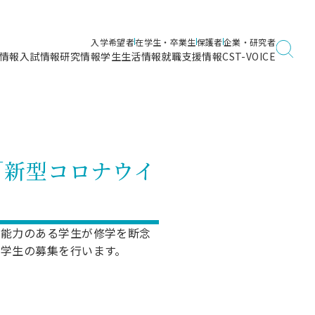
入学希望者
在学生・卒業生
保護者
企業・研究者
情報
入試情報
研究情報
学生生活情報
就職支援情報
CST-VOICE
デジタルガイドブック
海洋建築工学科／専攻
日本大学理工学部ガイド
日大理工に入って良かったこと
電子線利用研究施設
在学・卒業・成績等各種証明書発行
日大理工通信
女子こそサイエンス
量子科学研究所
通学・学割証の発行
「新型コロナウイ
理工サーキュラー
航空宇宙工学科／専攻
入試に関するお問い合わせ
健康診断証明書発行（＝保健室）
理工研News
制度
専攻
物質応用化学科／専攻
入試の多彩なポイント
学費
）
ター
ー
創設100周年記念サイト
と能力のある学生が修学を断念
量子理工学専攻
学生の募集を行います。
ンター
問い合わせ