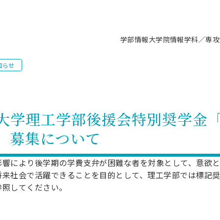
学部情報
大学院情報
学科／専攻
知らせ
支援情報 ―セミナー・講座・相談等―
について（情報公開）
要
施設案内
キャンパス情報
入試情報・大学院の各種支援制度
学生生活サポート情報
就職支援体制
コーナー
研究上の目的に関する情報
理念
教育研究センター
ーツ施設（船橋校舎）
交通システム工学科／専攻
駿河台キャンパス
入試情報
入試日程
大型構造物試験センター
学生支援室（学生相談窓口）
建築学科／専攻
就職支援体制
推薦型選抜・編入学試験・総合
3卒向け
科の教育研究上の目的
科長メッセージ
ノプレース15
Tギャラリー（駿河台校舎）
船橋キャンパス
社会人大学院制度
募集人数
空気力学研究センター
障がい学生支援
公務員試験対策
抜（募集要項など）
大学理工学部後援会特別奨学金
機械工学科／専攻
精密機械工学科／専攻
ャリア形成プログラム
者受入方針（アドミッション・ポ
取得状況
技術資料センター
山セミナーハウス
研究施設
大学院の各種支援制度
出願資格・認定
材料創造研究センター
学生寮・アパート紹介
教員採用試験対策
選抜募集要項
」募集について
3卒向け
ー）
T MUSEUM）
院進学のススメ
内施設情報
未来博士工房
選考方法
先端材料科学センター
日本大学学生生徒等総合保障
資格・検定
枠選抜
電子工学科／専攻
応用情報工学科／情報科学
ャリア形成プログラム
理工学部の取り組み
ズマ理工学研究施設
情報
館
パワーアップセンター（PUC
入学者納入金
環境・防災都市共同研究セン
奨学金制度
キャリアデザインセンタ
ーストピックス
課程
影響により後学期の学費支弁が困難な者を対象として、意欲
験対策
実習センター
数学科／専攻
地理学専攻
将来社会で活躍できることを目的として、理工学部では標記奨
生
情報
募集要項
マイクロ機能デバイス研究セ
保健室
あるご質問
学術交流
試験支援
参照してください。
学術交流
過去問題・解答・出題意図
工作技術センター
留学生制度
教育
情報冊子PDF版
試験出願前の相談（受験上の配慮
受験上の配慮等について
交通総合試験路
動
ナビ