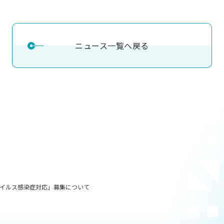
理工学研究所
理工の教育プログラム
ンシップについて
選抜 N全学統一方式
研究事務課
選抜 A個別方式
ニュース一覧へ戻る
型選抜
学試験（一般）
イルス感染症対応」募集について