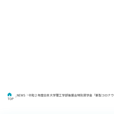
キャンパス案内
日大
総合型選抜
インター
一般
行きたい学科を選べる
新たなタグライン、VIについて
帰国生選抜/外国人留学生選抜
一般
入学者納入金
総合
令和9年度 入学者選抜日程
編入
NEWS
令和２年度日本大学理工学部後援会特別奨学金「新型コロナウ
TOP