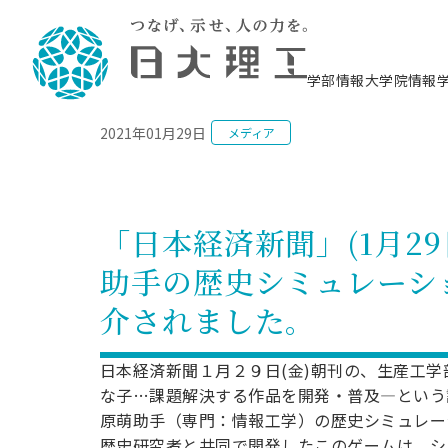
NEWS
学部情報
大学院情報
2021年01月29日
メディア
理工学部概要
大学院概要
理工学部学科情報
大学院・研究情報
学生生活
在学生用就職支援情報 ―セミナー・講座・
教育情報について（
入試情報・大学院の
学生生活施設案内
就職支援体制
相談等―
理念・教育目標
教育理念
入学者選抜募集人員
理工学研究所
学生食堂
交通シ
教育研究上の目
入試情報
情報教育研究セ
スポーツ施設（
就職支援体制
海洋建
土木工
建築学
学校推薦型選抜
個別相談コーナー
ステム
築工学
学科／
科／専
理工学部長からのメッセージ
研究科長メッセージ
令和8年度 出身校別合格者数
理工学研究所研究ジャーナル
サークル紹介
各学科の教育研
社会人大学院制
テクノプレース1
CSTギャラリー
公務員試験対策
型選抜（募集要
工学科
科／専
「日本経済新聞」(1月29
専攻
2028.3卒向け
攻
／専攻
攻
沿革
学位取得状況
一般選抜 N全学統一方式 第1期
理工学部学術講演会
学部内イベント
入学者受入方針
大学院の各種支
科学技術資料セ
八海山セミナー
教員採用試験対
一般選抜募集要
就職・キャリア形成プログラム
助手の歴史シミュレーショ
リシー）
（CST MUSEU
理工学部データ
大学院進学のススメ
一般選抜 A個別方式
研究者情報
学部内施設情報
資格・検定
校友枠選抜
2027.3卒向け
日本大学理工学部の
まちづ
精密機
航空宇
プラズマ理工学
介されました。
機械工
就職・キャリア形成プログラム
大学組織図
教育情報
くり工
一般選抜 C共通テスト利用方式
日本大学研究情報データベース
械工学
図書館
キャリアデザイ
宙工学
ニューストピッ
資格課程
学科／
学科／
第1期
科／専
測量実習センタ
科／専
公務員試験対策
専攻
自己点検・評価
留学生
海外からの研究訪問
防災情報
よくあるご質問
海外学術交流
専攻
攻
攻
日本経済新聞１月２９日(金)朝刊の、生産工
一般選抜 C共通テスト利用方式
教員採用試験支援
地域連携・地域貢献活動
海外学術交流
な子…課題解決する作品を開発・普及—という
一般教育
第2期
入学試験出願前
原萌助手（専門：情報工学）の歴史シミュレーシ
就職対策情報冊子PDF版
応用情
日本大学大学院 特別講義
物質応
FD活動
等）
一般選抜 N全学統一方式 第2期
電気工
歴史研究者と共同で開発したこのゲームは、シ
電子工
報工学