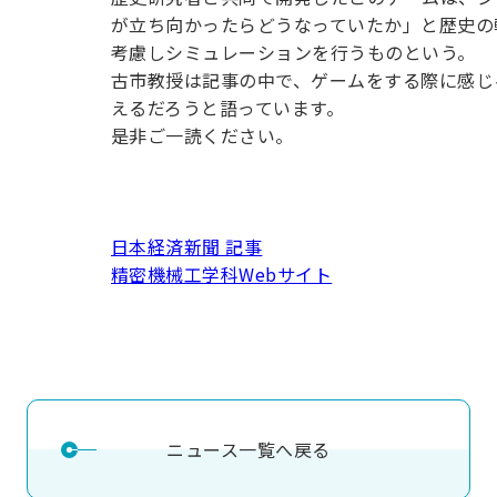
用化学
NU就職ナビ
キャンパス案内
学科／
学科／
科／情
が立ち向かったらどうなっていたか」と歴史の
日大理工の教育
総合型選抜
科／専
専攻
専攻
報科学
一般選抜 N全学
インターンシップについて
考慮しシミュレーションを行うものという。
攻
新たなタグライン、VIについて
帰国生選抜/外国人留学生選抜
専攻
一般選抜 A個別
古市教授は記事の中で、ゲームをする際に感じ
えるだろうと語っています。
入学者納入金
総合型選抜
物理学
量子理
是非ご一読ください。
数学科
地理学
令和9年度 入学者選抜日程
編入学試験（一
科／専
工学専
／専攻
専攻
攻
攻
短期大学部
日本大学短期大学部（理工学部併
日本経済新聞 記事
設・船橋校舎）
精密機械工学科Webサイト
行きたい学科を選べる
ニュース一覧へ戻る