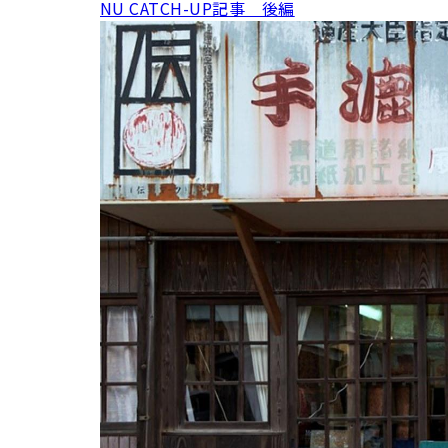
NU CATCH-UP記事 後編
用化学
NU就職ナビ
キャンパス案内
学科／
学科／
科／情
日大理工の教育
総合型選抜
科／専
専攻
専攻
報科学
一般選抜 N全学
インターンシップについて
攻
新たなタグライン、VIについて
帰国生選抜/外国人留学生選抜
専攻
一般選抜 A個別
入学者納入金
総合型選抜
物理学
量子理
数学科
地理学
令和9年度 入学者選抜日程
編入学試験（一
科／専
工学専
／専攻
専攻
攻
攻
短期大学部
日本大学短期大学部（理工学部併
設・船橋校舎）
行きたい学科を選べる