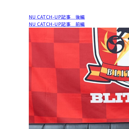
用化学
NU就職ナビ
キャンパス案内
学科／
学科／
科／情
日大理工の教育
総合型選抜
科／専
専攻
専攻
報科学
一般選抜 N全学
インターンシップについて
攻
新たなタグライン、VIについて
NU CATCH-UP記事 後編
帰国生選抜/外国人留学生選抜
専攻
一般選抜 A個別
NU CATCH-UP記事 前編
入学者納入金
総合型選抜
物理学
量子理
数学科
地理学
令和9年度 入学者選抜日程
編入学試験（一
科／専
工学専
／専攻
専攻
攻
攻
短期大学部
日本大学短期大学部（理工学部併
設・船橋校舎）
行きたい学科を選べる