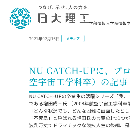
NEWS
学部情報
大学院情報
2021年02月16日
メディア
理工学部概要
大学院概要
理工学部学科情報
大学院・研究情報
学生生活
在学生用就職支援情報 ―セミナー・講座・
教育情報について（
入試情報・大学院の
学生生活施設案内
就職支援体制
相談等―
理念・教育目標
教育理念
入学者選抜募集人員
理工学研究所
学生食堂
交通シ
教育研究上の目
入試情報
情報教育研究セ
スポーツ施設（
就職支援体制
海洋建
土木工
建築学
学校推薦型選抜
個別相談コーナー
ステム
築工学
学科／
科／専
理工学部長からのメッセージ
研究科長メッセージ
令和8年度 出身校別合格者数
理工学研究所研究ジャーナル
サークル紹介
各学科の教育研
社会人大学院制
テクノプレース1
CSTギャラリー
公務員試験対策
型選抜（募集要
工学科
科／専
NU CATCH-UPに、
専攻
2028.3卒向け
攻
／専攻
攻
沿革
学位取得状況
一般選抜 N全学統一方式 第1期
理工学部学術講演会
学部内イベント
入学者受入方針
大学院の各種支
科学技術資料セ
八海山セミナー
教員採用試験対
一般選抜募集要
就職・キャリア形成プログラム
空宇宙工学科卒）の記事
リシー）
（CST MUSEU
理工学部データ
大学院進学のススメ
一般選抜 A個別方式
研究者情報
学部内施設情報
資格・検定
校友枠選抜
2027.3卒向け
日本大学理工学部の
まちづ
精密機
航空宇
プラズマ理工学
機械工
就職・キャリア形成プログラム
大学組織図
教育情報
くり工
一般選抜 C共通テスト利用方式
日本大学研究情報データベース
械工学
図書館
キャリアデザイ
宙工学
ニューストピッ
資格課程
NU CATCH-UPの卒業生の活躍シリーズ
学科／
学科／
第1期
科／専
測量実習センタ
科／専
公務員試験対策
である増田成幸氏 （2008年航空宇宙工学科
専攻
自己点検・評価
留学生
海外からの研究訪問
防災情報
よくあるご質問
海外学術交流
専攻
攻
攻
一般選抜 C共通テスト利用方式
「どんな状況でも、どんな困難に直面したとし
教員採用試験支援
地域連携・地域貢献活動
海外学術交流
一般教育
第2期
「不死鳥」と呼ばれる増田氏の言葉の1つ1つ
入学試験出願前
就職対策情報冊子PDF版
応用情
日本大学大学院 特別講義
波乱万丈でドラマチックな競技人生の後編、是
物質応
FD活動
等）
一般選抜 N全学統一方式 第2期
電気工
電子工
報工学