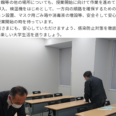
書館等の他の場所についても、授業開始に向けて作業を進めて
理工学研究所
理工の教育プログラム
ンシップについて
導入、検温機をはじめとして、一方向の順路を確保するため
選抜 N全学統一方式
研究事務課
ョン設置、マスク用ごみ箱や消毒液の増設等、安全そして安
選抜 A個別方式
授業開始の時を待っています。
型選抜
皆さまにも、安心していただけますよう、感染防止対策を徹底
、楽しい大学生活を送りましょう。
学試験（一般）