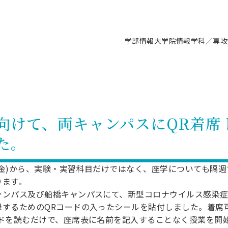
学部情報
大学院情報
学科／専攻
支援情報 ―セミナー・講座・相談等―
について（情報公開）
要
施設案内
キャンパス情報
入試情報・大学院の各種支援制度
学生生活サポート情報
就職支援体制
コーナー
研究上の目的に関する情報
理念
教育研究センター
ーツ施設（船橋校舎）
交通システム工学科／専攻
駿河台キャンパス
入試情報
入試日程
大型構造物試験センター
学生支援室（学生相談窓口）
建築学科／専攻
就職支援体制
推薦型選抜・編入学試験・総合
3卒向け
科の教育研究上の目的
科長メッセージ
ノプレース15
Tギャラリー（駿河台校舎）
船橋キャンパス
社会人大学院制度
募集人数
空気力学研究センター
障がい学生支援
公務員試験対策
抜（募集要項など）
向けて、両キャンパスにQR着席
機械工学科／専攻
精密機械工学科／専攻
ャリア形成プログラム
者受入方針（アドミッション・ポ
取得状況
技術資料センター
山セミナーハウス
研究施設
大学院の各種支援制度
出願資格・認定
材料創造研究センター
学生寮・アパート紹介
教員採用試験対策
選抜募集要項
た。
3卒向け
ー）
T MUSEUM）
院進学のススメ
内施設情報
未来博士工房
選考方法
先端材料科学センター
日本大学学生生徒等総合保障
資格・検定
枠選抜
電子工学科／専攻
応用情報工学科／情報科学
ャリア形成プログラム
理工学部の取り組み
ズマ理工学研究施設
情報
館
パワーアップセンター（PUC
入学者納入金
環境・防災都市共同研究セン
奨学金制度
キャリアデザインセンタ
ーストピックス
課程
金)から、実験・実習科目だけではなく、座学についても隔
験対策
実習センター
数学科／専攻
地理学専攻
ります。
生
情報
募集要項
マイクロ機能デバイス研究セ
保健室
あるご質問
学術交流
試験支援
ャンパス及び船橋キャンパスにて、新型コロナウイルス感染症
学術交流
過去問題・解答・出題意図
工作技術センター
留学生制度
教育
情報冊子PDF版
するためのQRコードの入ったシールを貼付しました。着席
試験出願前の相談（受験上の配慮
ードを読むだけで、座席表に名前を記入することなく授業を開
受験上の配慮等について
交通総合試験路
動
ナビ