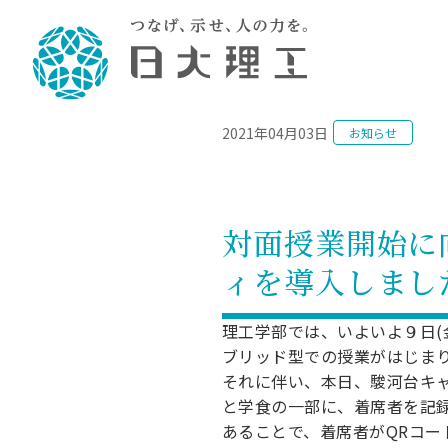
NEWS
2021年04月03日
お知らせ
理工学部概要
大学院・研究情報
学生生活
理工学部学科情報
在学生用就職
教育情報
大学院概
学生生活
理念・教育目標
入学者選抜募集人員
理工学研究所
学生食堂
土木工学科／専攻
個別相談
教育
教育
情報
スポ
学校
理工学部長からのメッセージ
令和8年度 出身校別合格者数
理工学研究所研究ジャーナル
サークル紹介
2028.
各学
研究
テク
CS
型選
対面授業開始に
まちづくり工学科／専攻
就職・キ
沿革
一般選抜 N全学統一方式 第1期
理工学部学術講演会
学部内イベント
入学
学位
科学
八海
一般
ィを導入しまし
2027.
リシ
（CS
理工学部データ
一般選抜 A個別方式
研究者情報
大学
学部
校友
電気工学科／専攻
就職・キ
日本大学
プラ
大学組織図
一般選抜 C共通テスト利用方式
日本大学研究情報データベース
教育
図書
ニュ
資格
理工学部では、いよいよ９日(
公務員試
第1期
測量
物理学科／専攻
ブリッド型での授業がはじま
自己点検・評価
海外からの研究訪問
留学
防災
よく
海外
教員採用
短期大学部
一般選抜 C共通テスト利用方式
それに伴い、本日、駿河台キ
地域連携・地域貢献活動
海外
一般
日本大学短期大学部（理工学部併
第2期
就職対策
と学食の一部に、着席者を記録
入学
設・船橋校舎）
日本大学大学院 特別講義
あることで、着席者がQRコ
FD活
等）
一般選抜 N全学統一方式 第2期
NU就職