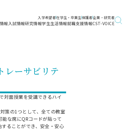
入学希望者
在学生・卒業生
保護者
企業・研究者
情報
入試情報
研究情報
学生生活情報
就職支援情報
CST-VOICE
デジタルガイドブック
海洋建築工学科／専攻
日本大学理工学部ガイド
日大理工に入って良かったこと
電子線利用研究施設
在学・卒業・成績等各種証明書発行
日大理工通信
女子こそサイエンス
量子科学研究所
通学・学割証の発行
トレーサビリテ
理工サーキュラー
航空宇宙工学科／専攻
入試に関するお問い合わせ
健康診断証明書発行（＝保健室）
理工研News
制度
専攻
物質応用化学科／専攻
入試の多彩なポイント
学費
）
ター
ー
創設100周年記念サイト
週で対面授業を受講できるハイ
量子理工学専攻
ンター
問い合わせ
対策の1つとして、全ての教室
可能な席にQRコードが貼って
始することができ、安全・安心